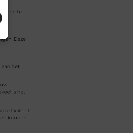
routine te
ingen. Deze
k aan het
jouw
voel is het
ze faciliteit
amen kunnen