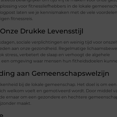
plossing voor fitnessliefhebbers in de lokale gemeensc
blogpost laten we je kennismaken met de vele voordele
gen fitnessreis.
 Onze Drukke Levensstijl
gen, sociale verplichtingen en weinig tijd voor onszelf.
esteden aan onze gezondheid. Regelmatige lichaamsbewe
ook stress, verbetert de slaap en verhoogt de algehele
iedt een omgeving waar mensen hun fitheidsdoelen kunn
jding aan Gemeenschapswelzijn
kenheid bij de lokale gemeenschap. Het doel is om een 
zich welkom voelt en gemotiveerd wordt. Door middel v
de ernaar om een gezondere en hechtere gemeenschap 
ijzonder maakt.
e