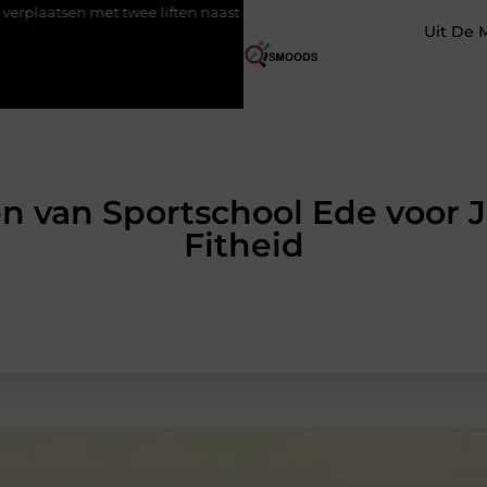
 twee liften naast elkaar
Voordelen van elektrische fietsen
Uit De 
n van Sportschool Ede voor
Fitheid