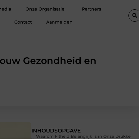
Meer ruimte op zolder met een prefab dakkapel
Strakke wande
Media
Onze Organisatie
Partners
Contact
Aanmelden
 Jouw Gezondheid en
INHOUDSOPGAVE
Waarom Fitheid Belangrijk is in Onze Drukke