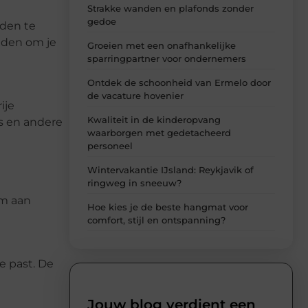
Strakke wanden en plafonds zonder
gedoe
eden te
inden om je
Groeien met een onafhankelijke
sparringpartner voor ondernemers
Ontdek de schoonheid van Ermelo door
de vacature hovenier
ije
Kwaliteit in de kinderopvang
es en andere
waarborgen met gedetacheerd
personeel
Wintervakantie IJsland: Reykjavik of
ringweg in sneeuw?
om aan
Hoe kies je de beste hangmat voor
comfort, stijl en ontspanning?
je past. De
Jouw blog verdient een