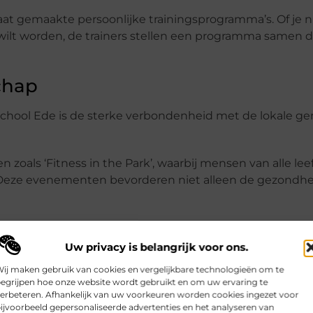
t gemaakte persoonlijke trainingsprogramma’s. Of je n
 wilt worden, de trainers stellen een programma samen d
chap
hool Ede is de sterke verbondenheid met de lokale g
oals ‘Fitness in the Park’, waarbij mensen van alle lee
Deze evenementen bevorderen niet alleen de gezondhe
er hun ervaringen bij Sportschool Ede. Bijvoorbeeld John
Uw privacy is belangrijk voor ons.
erd trainingsprogramma zijn fitheidsdoelen heeft bereikt
ij maken gebruik van cookies en vergelijkbare technologieën om te
k is met de juiste begeleiding en ondersteuning.
egrijpen hoe onze website wordt gebruikt en om uw ervaring te
erbeteren. Afhankelijk van uw voorkeuren worden cookies ingezet voor
iners
ijvoorbeeld gepersonaliseerde advertenties en het analyseren van