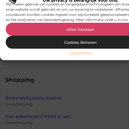
Uw privacy is belangrijk voor ons.
Omschrijving:
Wij maken gebruik van cookies en vergelijkbare technologieën om te b
onze website wordt gebruikt en om uw ervaring te verbeteren. Afhanke
voorkeuren worden cookies ingezet voor bijvoorbeeld gepersonaliseerd
en het analyseren van bezoekersgedrag. Meer informatie vindt u in ons 
Science
Alles Toestaan
Cookies Beheren
Hier adverteren? Meld je aan.
Omschrijving:
Cookiebeleid
Shopping
Beste elektrische kachel
Omschrijving:
Hier adverteren? Meld je aan.
Omschrijving: