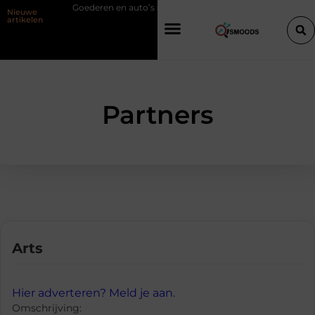
 Steema
Goederen en auto’s slim verplaatsen met twee liften naast el
Nieuwe
artikelen
Partners
Arts
Hier adverteren? Meld je aan.
Omschrijving: