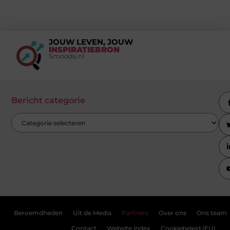
JOUW LEVEN, JOUW
INSPIRATIEBRON
Smoods.nl
Bericht categorie
Beroemdheden
Uit de Media
Partners
Over ons
Ons team
Contact
Website index
Cookiebeleid (EU)