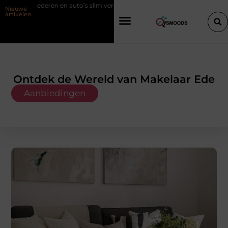
to’s slim verplaatsen met twee liften naast elkaar
Voordelen van elekt
Nieuwe
artikelen
Ontdek de Wereld van Makelaar Ede
Aanbiedingen