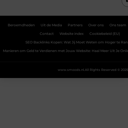
Beroemdheden
Uit de Media
Partners
Over ons
Ons team
Contact
Website index
Cookiebeleid (EU)
SEO Backlinks Kopen: Wat Jij Moet Weten om Hoger te Ra
Manieren om Geld te Verdienen met Jouw Website: Haal Meer Uit Je Onl
www.smoods.nl.
All Rights Reserved © 2025