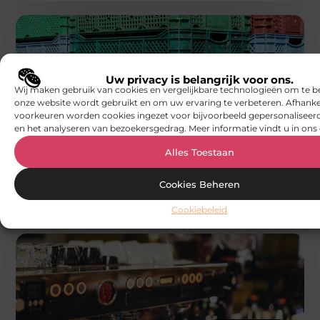
Uw privacy is belangrijk voor ons.
Wij maken gebruik van cookies en vergelijkbare technologieën om te b
onze website wordt gebruikt en om uw ervaring te verbeteren. Afhanke
AANBIEDINGEN
voorkeuren worden cookies ingezet voor bijvoorbeeld gepersonaliseerd
en het analyseren van bezoekersgedrag. Meer informatie vindt u in ons 
Duurzaamheid en efficiëntie in
verpakkingsoplossingen
De rol van duurzaamheid in verpakkingen
Alles Toestaan
Duurzaamheid is tegenwoordig een hot topic.
Bedrijven zoeken steeds vaker naar manieren om
Cookies Beheren
Smoods.nl
Cookiebeleid