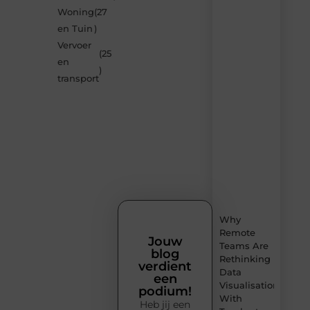
de
Woning
(27
nieuwste
blogs
en Tuin
)
op
Vervoer
Smoods.nl
(25
en
– elke
)
dag
transport
nieuwe
content
vol
inspiratie,
slimme
tips
en
verfrissende
inzichten.
Why
Remote
Jouw
Teams Are
blog
Rethinking
verdient
Data
een
Visualisation
podium!
With
Heb jij een