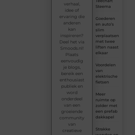
Teechart
verhaal,
Steema
idee of
ervaring die
Goederen
anderen
en auto’s
kan
slim
inspireren?
verplaatsen
met twee
Deel het via
liften naast
Smoods.nl!
elkaar
Plaats
eenvoudig
Voordelen
je blogs,
van
bereik een
elektrische
enthousiast
fietsen
publiek en
word
Meer
onderdeel
ruimte op
van een
zolder met
groeiende
een prefab
dakkapel
community
van
Strakke
creatieve
wanden en