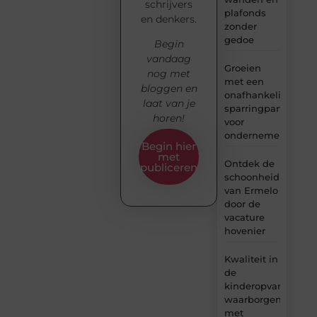
schrijvers
plafonds
en denkers.
zonder
gedoe
Begin
vandaag
Groeien
nog met
met een
bloggen en
onafhankelijke
laat van je
sparringpartner
horen!
voor
ondernemers
Begin hier
met
Ontdek de
publiceren
schoonheid
van Ermelo
door de
vacature
hovenier
Kwaliteit in
de
kinderopvang
waarborgen
met