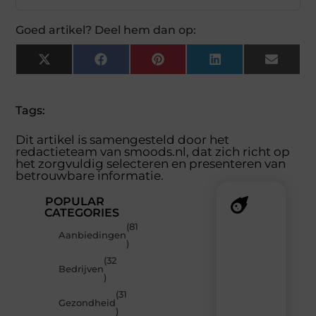
Goed artikel? Deel hem dan op:
X
Facebook
Pinterest
LinkedIn
Email
(Twitter)
Tags:
Dit artikel is samengesteld door het
redactieteam van smoods.nl, dat zich richt op
het zorgvuldig selecteren en presenteren van
betrouwbare informatie.
POPULAR
CATEGORIES
(81
Recente
Aanbiedingen
)
berichten
(32
Laat
Bedrijven
)
je
verrassen
(31
Gezondheid
door
)