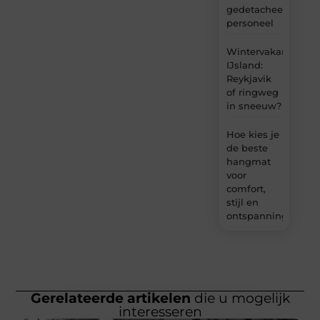
gedetacheerd
personeel
Wintervakantie
IJsland:
Reykjavik
of ringweg
in sneeuw?
Hoe kies je
de beste
hangmat
voor
comfort,
stijl en
ontspanning?
Gerelateerde artikelen
die u mogelijk
interesseren