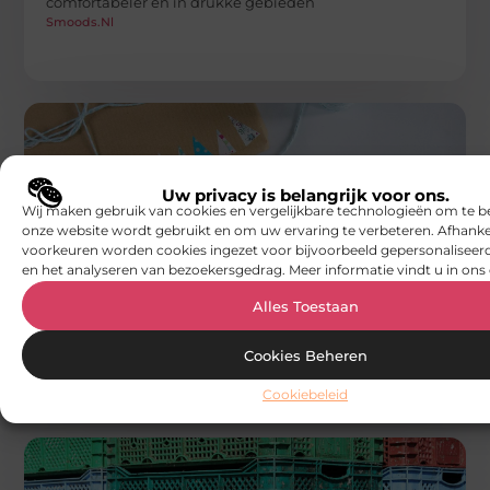
comfortabeler en in drukke gebieden
Smoods.nl
Uw privacy is belangrijk voor ons.
Wij maken gebruik van cookies en vergelijkbare technologieën om te b
onze website wordt gebruikt en om uw ervaring te verbeteren. Afhanke
voorkeuren worden cookies ingezet voor bijvoorbeeld gepersonaliseerd
AANBIEDINGEN
en het analyseren van bezoekersgedrag. Meer informatie vindt u in ons 
De kracht van compact versturen: een blik
op slimme oplossingen voor kleine
Alles Toestaan
zendingen
Wanneer je regelmatig kleinere producten,
documenten of creatieve items verstuurt, ontdek je al
Cookies Beheren
snel dat niet elke verpakking even praktisch
Smoods.nl
Cookiebeleid