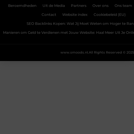
Beroemdheden
Uit de Media
Partners
Over ons
Ons team
Contact
Website index
Cookiebeleid (EU)
SEO Backlinks Kopen: Wat Jij Moet Weten om Hoger te Ra
Manieren om Geld te Verdienen met Jouw Website: Haal Meer Uit Je Onl
www.smoods.nl.
All Rights Reserved © 2025