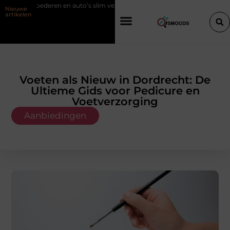
uto’s slim verplaatsen met twee liften naast elkaar
Voordelen van elek
Nieuwe
artikelen
Voeten als Nieuw in Dordrecht: De
Ultieme Gids voor Pedicure en
Voetverzorging
Aanbiedingen