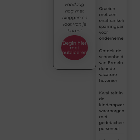
vandaag
Groeien
nog met
met een
bloggen en
onafhankelijke
laat van je
sparringpartner
horen!
voor
ondernemers
Begin hier
met
Ontdek de
publiceren
schoonheid
van Ermelo
door de
vacature
hovenier
Kwaliteit in
de
kinderopvang
waarborgen
met
gedetacheerd
personeel