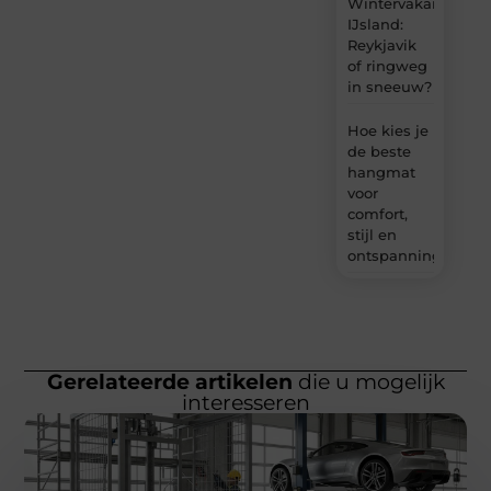
Wintervakantie
IJsland:
Reykjavik
of ringweg
in sneeuw?
Hoe kies je
de beste
hangmat
voor
comfort,
stijl en
ontspanning?
Gerelateerde artikelen
die u mogelijk
interesseren