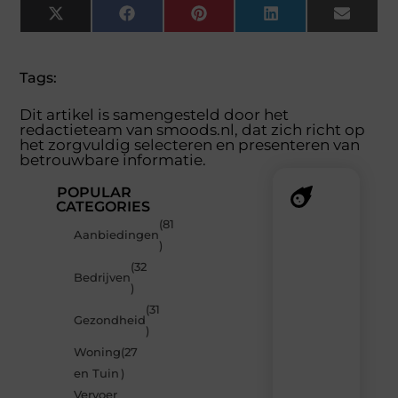
X
Facebook
Pinterest
LinkedIn
Email
(Twitter)
Tags:
Dit artikel is samengesteld door het
redactieteam van smoods.nl, dat zich richt op
het zorgvuldig selecteren en presenteren van
betrouwbare informatie.
POPULAR
CATEGORIES
(81
Recente
Aanbiedingen
)
berichten
(32
Laat
Bedrijven
)
je
verrassen
(31
Gezondheid
door
)
de
Woning
(27
nieuwste
blogs
en Tuin
)
op
Vervoer