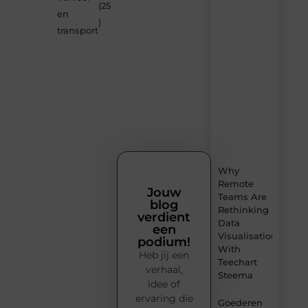
Smoods.nl
(25
en
– elke
)
dag
transport
nieuwe
content
vol
inspiratie,
slimme
tips
en
verfrissende
inzichten.
Why
Remote
Jouw
Teams Are
blog
Rethinking
verdient
Data
een
Visualisation
podium!
With
Heb jij een
Teechart
verhaal,
Steema
idee of
ervaring die
Goederen