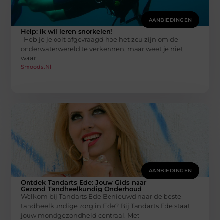
AANBIEDINGEN
Help: ik wil leren snorkelen!
Heb je je ooit afgevraagd hoe het zou zijn om de
onderwaterwereld te verkennen, maar weet je niet
waar
Smoods.nl
AANBIEDINGEN
Ontdek Tandarts Ede: Jouw Gids naar
Gezond Tandheelkundig Onderhoud
Welkom bij Tandarts Ede Benieuwd naar de beste
tandheelkundige zorg in Ede? Bij Tandarts Ede staat
jouw mondgezondheid centraal. Met