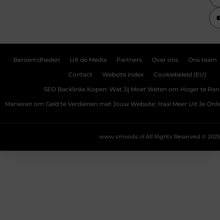
Beroemdheden
Uit de Media
Partners
Over ons
Ons team
Contact
Website index
Cookiebeleid (EU)
SEO Backlinks Kopen: Wat Jij Moet Weten om Hoger te Ra
Manieren om Geld te Verdienen met Jouw Website: Haal Meer Uit Je Onl
www.smoods.nl.
All Rights Reserved © 2025