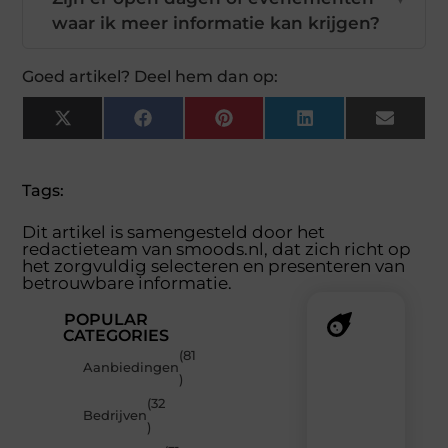
waar ik meer informatie kan krijgen?
Goed artikel? Deel hem dan op:
X
Facebook
Pinterest
LinkedIn
Email
(Twitter)
Tags:
Dit artikel is samengesteld door het
redactieteam van smoods.nl, dat zich richt op
het zorgvuldig selecteren en presenteren van
betrouwbare informatie.
POPULAR
CATEGORIES
(81
Recente
Aanbiedingen
)
berichten
(32
Laat
Bedrijven
)
je
verrassen