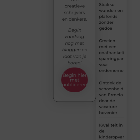
Strakke
creatieve
wanden en
schrijvers
plafonds
en denkers.
zonder
gedoe
Begin
vandaag
Groeien
nog met
met een
bloggen en
onafhankelijke
laat van je
sparringpartner
horen!
voor
ondernemers
Begin hier
met
Ontdek de
publiceren
schoonheid
van Ermelo
door de
vacature
hovenier
Kwaliteit in
de
kinderopvang