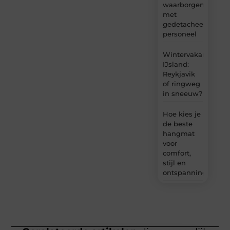
waarborgen
met
gedetacheerd
personeel
Wintervakantie
IJsland:
Reykjavik
of ringweg
in sneeuw?
Hoe kies je
de beste
hangmat
voor
comfort,
stijl en
ontspanning?