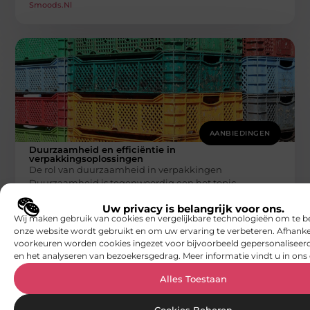
Smoods.nl
AANBIEDINGEN
Duurzaamheid en efficiëntie in
verpakkingsoplossingen
De rol van duurzaamheid in verpakkingen
Duurzaamheid is tegenwoordig een hot topic.
Bedrijven zoeken steeds vaker naar manieren om
Uw privacy is belangrijk voor ons.
Smoods.nl
Wij maken gebruik van cookies en vergelijkbare technologieën om te b
onze website wordt gebruikt en om uw ervaring te verbeteren. Afhanke
voorkeuren worden cookies ingezet voor bijvoorbeeld gepersonaliseerd
en het analyseren van bezoekersgedrag. Meer informatie vindt u in ons 
Alles Toestaan
Cookies Beheren