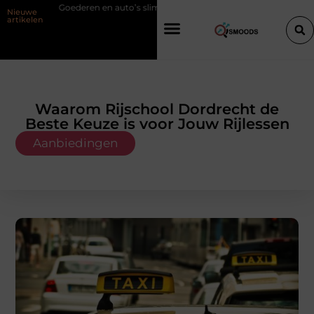
en auto’s slim verplaatsen met twee liften naast elkaar
Voordelen van
Nieuwe
artikelen
Waarom Rijschool Dordrecht de
Beste Keuze is voor Jouw Rijlessen
Aanbiedingen