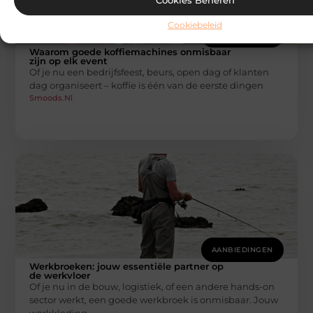
Cookiebeleid
AANBIEDINGEN
Waarom goede koffiemachines onmisbaar
zijn op elk event
Of je nu een bedrijfsfeest, beurs, open dag of klanten
dag organiseert – koffie is één van de eerste dingen
Smoods.nl
AANBIEDINGEN
Werkbroeken: jouw essentiële partner op
de werkvloer
Of je nu in de bouw, logistiek, of een andere hands-on
sector werkt, een goede werkbroek is onmisbaar. Jouw
werkkleding