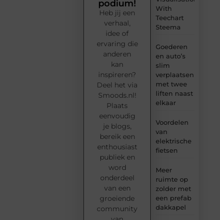
podium!
With
Heb jij een
Teechart
verhaal,
Steema
idee of
ervaring die
Goederen
anderen
en auto’s
kan
slim
inspireren?
verplaatsen
met twee
Deel het via
liften naast
Smoods.nl!
elkaar
Plaats
eenvoudig
Voordelen
je blogs,
van
bereik een
elektrische
enthousiast
fietsen
publiek en
word
Meer
onderdeel
ruimte op
van een
zolder met
groeiende
een prefab
dakkapel
community
van