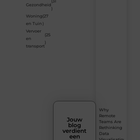
(31
Gezondheid
door
)
de
Woning
(27
nieuwste
blogs
en Tuin
)
op
Vervoer
Smoods.nl
(25
en
– elke
)
dag
transport
nieuwe
content
vol
inspiratie,
slimme
tips
en
verfrissende
inzichten.
Why
Remote
Jouw
Teams Are
blog
Rethinking
verdient
Data
een
Visualisation