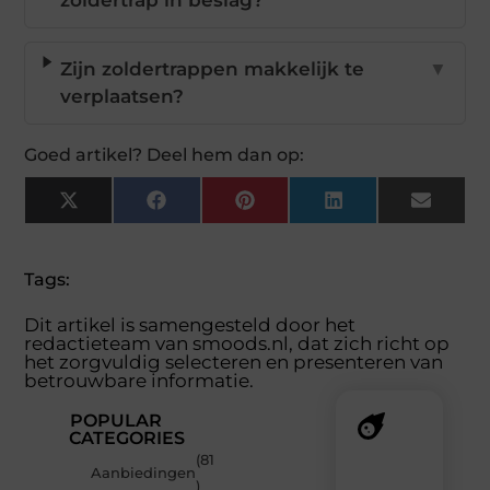
zoldertrap in beslag?
Zijn zoldertrappen makkelijk te
▼
verplaatsen?
Goed artikel? Deel hem dan op:
X
Facebook
Pinterest
LinkedIn
Email
(Twitter)
Tags:
Dit artikel is samengesteld door het
redactieteam van smoods.nl, dat zich richt op
het zorgvuldig selecteren en presenteren van
betrouwbare informatie.
POPULAR
CATEGORIES
(81
Recente
Aanbiedingen
)
berichten