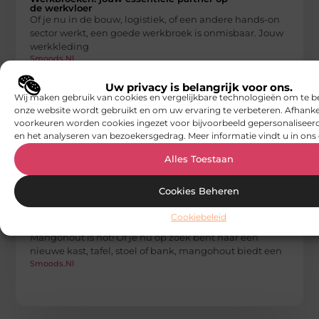
de werkvloer
Of je nu in de bouw, logistiek, of een andere hands-on
sector werkt, een goede werkbroek is onmisbaar. Jouw
werkkleding
Smoods.nl
Uw privacy is belangrijk voor ons.
Wij maken gebruik van cookies en vergelijkbare technologieën om te b
onze website wordt gebruikt en om uw ervaring te verbeteren. Afhanke
voorkeuren worden cookies ingezet voor bijvoorbeeld gepersonaliseerd
en het analyseren van bezoekersgedrag. Meer informatie vindt u in ons 
Alles Toestaan
Cookies Beheren
AANBIEDINGEN
De opkomst van mangohout in de digitale
Cookiebeleid
meubelmarkt
Mangohout is hot! Of je nu op zoek bent naar een
nieuwe kast, tafel, stoel of bank, mangohout biedt een
Smoods.nl