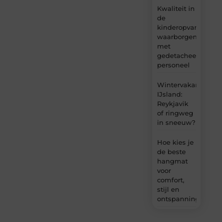
Kwaliteit in
de
kinderopvang
waarborgen
met
gedetacheerd
personeel
Wintervakantie
IJsland:
Reykjavik
of ringweg
in sneeuw?
Hoe kies je
de beste
hangmat
voor
comfort,
stijl en
ontspanning?