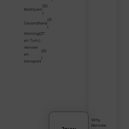
(32
Laat
Bedrijven
)
je
verrassen
(31
Gezondheid
door
)
de
Woning
(27
nieuwste
blogs
en Tuin
)
op
Vervoer
Smoods.nl
(25
en
– elke
)
dag
transport
nieuwe
content
vol
inspiratie,
slimme
tips
en
verfrissende
inzichten.
Why
Remote
Jouw