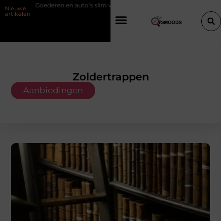
 auto’s slim verplaatsen met twee liften naast elkaar
Voordelen van e
Nieuwe
artikelen
Zoldertrappen
Aanbiedingen