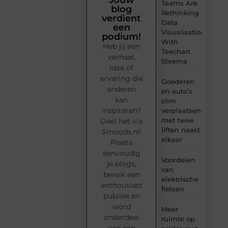
Teams Are
blog
Rethinking
verdient
Data
een
Visualisation
podium!
With
Heb jij een
Teechart
verhaal,
Steema
idee of
ervaring die
Goederen
anderen
en auto’s
kan
slim
inspireren?
verplaatsen
met twee
Deel het via
liften naast
Smoods.nl!
elkaar
Plaats
eenvoudig
Voordelen
je blogs,
van
bereik een
elektrische
enthousiast
fietsen
publiek en
word
Meer
onderdeel
ruimte op
van een