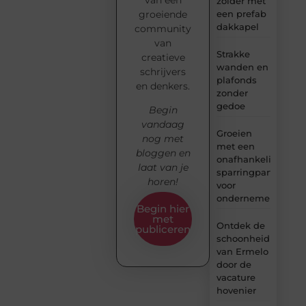
zolder met
groeiende
een prefab
dakkapel
community
van
Strakke
creatieve
wanden en
schrijvers
plafonds
en denkers.
zonder
gedoe
Begin
vandaag
Groeien
nog met
met een
bloggen en
onafhankelijke
laat van je
sparringpartner
horen!
voor
ondernemers
Begin hier
met
Ontdek de
publiceren
schoonheid
van Ermelo
door de
vacature
hovenier