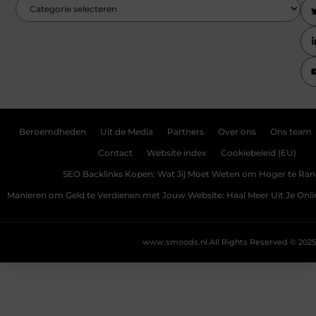
Beroemdheden
Uit de Media
Partners
Over ons
Ons team
Contact
Website index
Cookiebeleid (EU)
SEO Backlinks Kopen: Wat Jij Moet Weten om Hoger te Ra
Manieren om Geld te Verdienen met Jouw Website: Haal Meer Uit Je Onl
www.smoods.nl.
All Rights Reserved © 2025