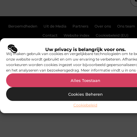
Beroemdheden
Uit de Media
Partners
Over ons
Ons team
Contact
Website index
Cookiebeleid (EU)
SEO Backlinks Kopen: Wat Jij Moet Weten om Hoger te Ra
Uw privacy is belangrijk voor ons.
Wij maken gebruik van cookies en vergelijkbare technologieën om te b
Manieren om Geld te Verdienen met Jouw Website: Haal Meer Uit Je Onl
onze website wordt gebruikt en om uw ervaring te verbeteren. Afhanke
voorkeuren worden cookies ingezet voor bijvoorbeeld gepersonaliseerd
en het analyseren van bezoekersgedrag. Meer informatie vindt u in ons 
www.smoods.nl.
All Rights Reserved © 2025
Alles Toestaan
Cookies Beheren
Cookiebeleid