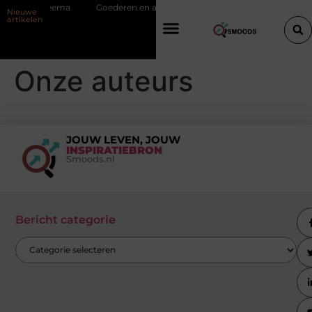
Teechart Steema
Goederen en auto’s slim verplaatsen met twee liften 
Nieuwe
artikelen
Onze auteurs
JOUW LEVEN, JOUW
INSPIRATIEBRON
Smoods.nl
Bericht categorie