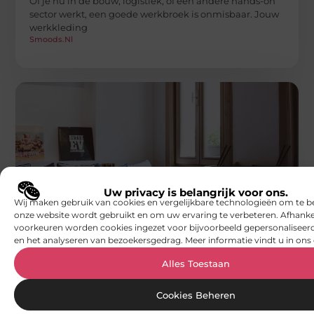
Of je nu in de bouw, logistiek, of een andere hands-on
sector werkt, een goede werkbroek is onmisbaar. Jouw
werkkleding
Smoods.nl
AANBIEDINGEN
Uw privacy is belangrijk voor ons.
De opkomst van mangohout in de digitale
Wij maken gebruik van cookies en vergelijkbare technologieën om te b
meubelmarkt
onze website wordt gebruikt en om uw ervaring te verbeteren. Afhanke
Mangohout is hot! Of je nu op zoek bent naar een
voorkeuren worden cookies ingezet voor bijvoorbeeld gepersonaliseerd
nieuwe kast, tafel, stoel of bank, mangohout biedt een
en het analyseren van bezoekersgedrag. Meer informatie vindt u in ons 
Smoods.nl
Alles Toestaan
Cookies Beheren