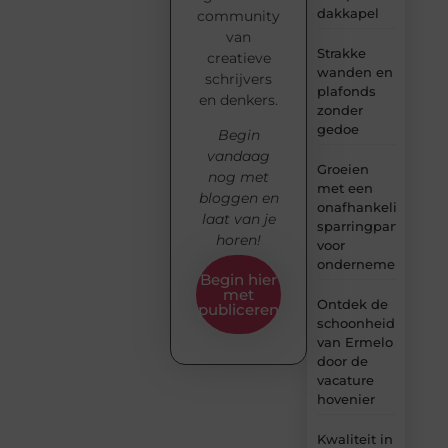
dakkapel
community
van
Strakke
creatieve
wanden en
schrijvers
plafonds
en denkers.
zonder
gedoe
Begin
vandaag
Groeien
nog met
met een
bloggen en
onafhankelijke
laat van je
sparringpartner
horen!
voor
ondernemers
Begin hier
met
Ontdek de
publiceren
schoonheid
van Ermelo
door de
vacature
hovenier
Kwaliteit in