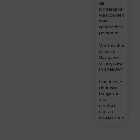
de
kinderopvang
waarborgen
met
gedetacheerd
personeel
Wintervakantie
IJsland:
Reykjavik
of ringweg
in sneeuw?
Hoe kies je
de beste
hangmat
voor
comfort,
stijl en
ontspanning?