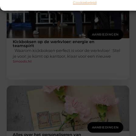
Cookiebeleid
AANBIEDINGEN
Kickboksen op de werkvloer: energie en
teamspirit
Waarom kickboksen perfect is voor de werkvloer Stel
je voor: je komt op kantoor, klaar voor een nieuwe
Smoods.nl
AANBIEDINGEN
Alles over het personaliseren van