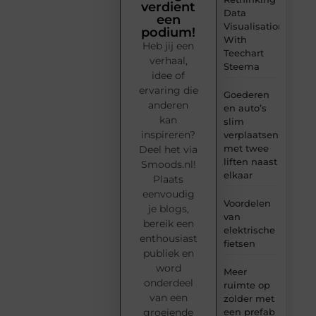
verdient
Data
een
Visualisation
podium!
With
Heb jij een
Teechart
verhaal,
Steema
idee of
ervaring die
Goederen
anderen
en auto’s
kan
slim
inspireren?
verplaatsen
met twee
Deel het via
liften naast
Smoods.nl!
elkaar
Plaats
eenvoudig
Voordelen
je blogs,
van
bereik een
elektrische
enthousiast
fietsen
publiek en
word
Meer
onderdeel
ruimte op
van een
zolder met
groeiende
een prefab