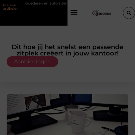
 en auto’s slim verplaatsen met twee liften naast elkaar
Voordelen va
Nieuwe
artikelen
Dit hoe jij het snelst een passende
zitplek creëert in jouw kantoor!
Aanbiedingen