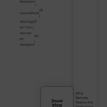
Laat
Bedrijven
)
je
verrassen
(31
Gezondheid
door
)
de
Woning
(27
nieuwste
blogs
en Tuin
)
op
Vervoer
Smoods.nl
(25
en
– elke
)
dag
transport
nieuwe
content
vol
inspiratie,
slimme
tips
en
verfrissende
inzichten.
Why
Remote
Jouw
Teams Are
blog
Rethinking