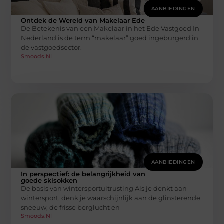
AANBIEDINGEN
Ontdek de Wereld van Makelaar Ede
De Betekenis van een Makelaar in het Ede Vastgoed In
Nederland is de term “makelaar” goed ingeburgerd in
de vastgoedsector.
Smoods.nl
AANBIEDINGEN
In perspectief: de belangrijkheid van
goede skisokken
De basis van wintersportuitrusting Als je denkt aan
wintersport, denk je waarschijnlijk aan de glinsterende
sneeuw, de frisse berglucht en
Smoods.nl