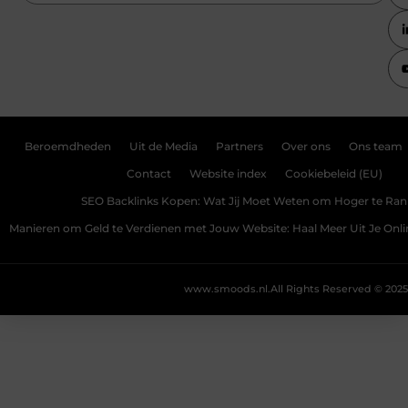
Beroemdheden
Uit de Media
Partners
Over ons
Ons team
Contact
Website index
Cookiebeleid (EU)
SEO Backlinks Kopen: Wat Jij Moet Weten om Hoger te Ra
Manieren om Geld te Verdienen met Jouw Website: Haal Meer Uit Je Onl
www.smoods.nl.
All Rights Reserved © 2025