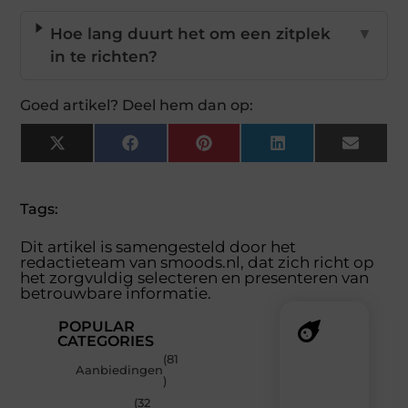
Hoe lang duurt het om een zitplek
▼
in te richten?
Goed artikel? Deel hem dan op:
X
Facebook
Pinterest
LinkedIn
Email
(Twitter)
Tags:
Dit artikel is samengesteld door het
redactieteam van smoods.nl, dat zich richt op
het zorgvuldig selecteren en presenteren van
betrouwbare informatie.
POPULAR
CATEGORIES
(81
Recente
Aanbiedingen
)
berichten
(32