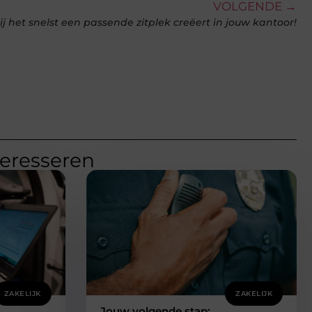
VOLGENDE →
jij het snelst een passende zitplek creëert in jouw kantoor!
teresseren
ZAKELIJK
ZAKELIJK
Jouw volgende stap: