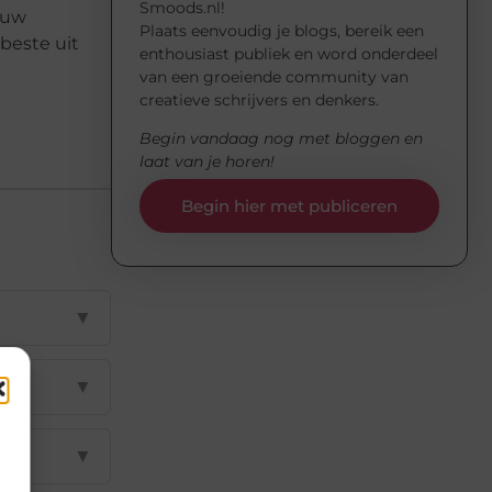
Smoods.nl!
 uw
Plaats eenvoudig je blogs, bereik een
beste uit
enthousiast publiek en word onderdeel
van een groeiende community van
creatieve schrijvers en denkers.
Begin vandaag nog met bloggen en
laat van je horen!
Begin hier met publiceren
▼
▼
▼