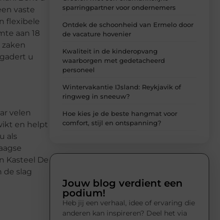
sparringpartner voor ondernemers
een vaste
 flexibele
Ontdek de schoonheid van Ermelo door
imte aan 18
de vacature hovenier
t zaken
Kwaliteit in de kinderopvang
rgadert u
waarborgen met gedetacheerd
personeel
Wintervakantie IJsland: Reykjavik of
ringweg in sneeuw?
ar velen
Hoe kies je de beste hangmat voor
comfort, stijl en ontspanning?
ikt en helpt
u als
daagse
n Kasteel De
 de slag
Jouw blog verdient een
podium!
Heb jij een verhaal, idee of ervaring die
anderen kan inspireren? Deel het via