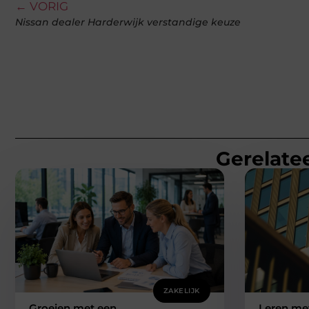
← VORIG
Nissan dealer Harderwijk verstandige keuze
Gerelatee
ZAKELIJK
Groeien met een
Leren met