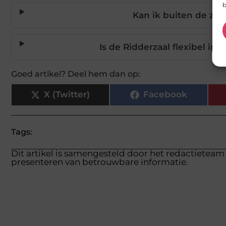
b
Kan ik buiten de zal
Is de Ridderzaal flexibel in
Goed artikel? Deel hem dan op:
X (Twitter)
Facebook
Tags:
Dit artikel is samengesteld door het redactieteam 
presenteren van betrouwbare informatie.