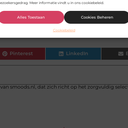
ezoekersgedrag. Meer informatie vindt u in ons cookiebeleid.
en ook vergaderen op het kasteel?
Alles Toestaan
Cookies Beheren
zetbaar voor verschillende groepsgroottes?
Cookiebeleid
Pinterest
LinkedIn
van smoods.nl, dat zich richt op het zorgvuldig sele