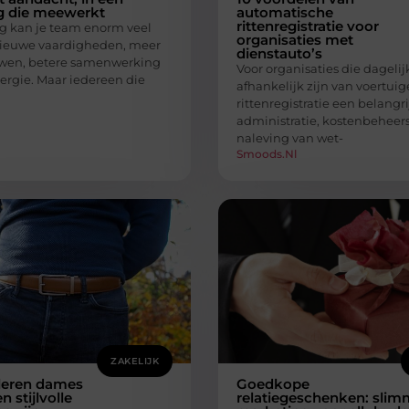
 die meewerkt
automatische
rittenregistratie voor
ng kan je team enorm veel
organisaties met
ieuwe vaardigheden, meer
dienstauto’s
uwen, betere samenwerking
Voor organisaties die dagelij
nergie. Maar iedereen die
afhankelijk zijn van voertuig
rittenregistratie een belangri
administratie, kostenbeheer
naleving van wet-
Smoods.nl
ZAKELIJK
eren dames
Goedkope
 stijlvolle
relatiegeschenken: sli