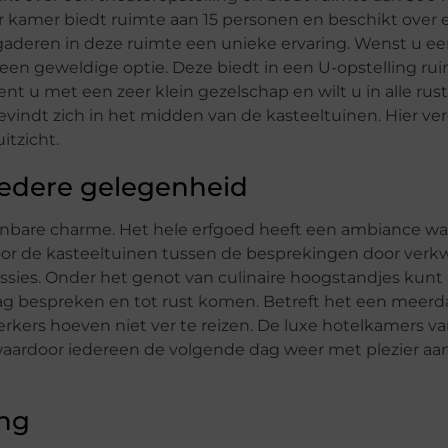
r kamer biedt ruimte aan 15 personen en beschikt over 
aderen in deze ruimte een unieke ervaring. Wenst u een
 een geweldige optie. Deze biedt in een U-opstelling ru
nt u met een zeer klein gezelschap en wilt u in alle rus
ndt zich in het midden van de kasteeltuinen. Hier ve
itzicht.
iedere gelegenheid
bare charme. Het hele erfgoed heeft een ambiance wa
door de kasteeltuinen tussen de besprekingen door verkw
ssies. Onder het genot van culinaire hoogstandjes kunt 
 dag bespreken en tot rust komen. Betreft het een meer
kers hoeven niet ver te reizen. De luxe hotelkamers va
aardoor iedereen de volgende dag weer met plezier aan
ing