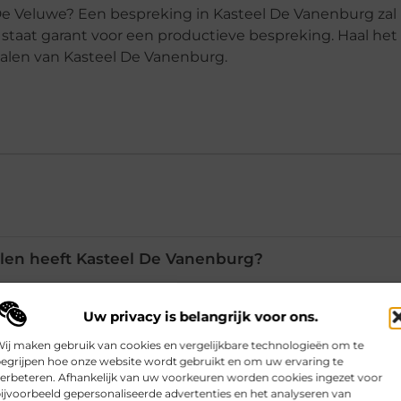
De Veluwe? Een bespreking in Kasteel De Vanenburg zal
taat garant voor een productieve bespreking. Haal het 
zalen van Kasteel De Vanenburg.
len heeft Kasteel De Vanenburg?
paciteit van het Groot Auditorium?
Uw privacy is belangrijk voor ons.
ij maken gebruik van cookies en vergelijkbare technologieën om te
egrijpen hoe onze website wordt gebruikt en om uw ervaring te
schikbaar voor meerdaagse vergaderingen?
erbeteren. Afhankelijk van uw voorkeuren worden cookies ingezet voor
ijvoorbeeld gepersonaliseerde advertenties en het analyseren van