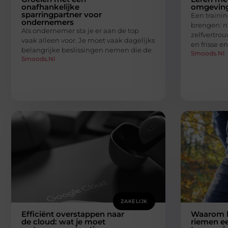
onafhankelijke
omgeving
sparringpartner voor
Een traini
ondernemers
brengen: n
Als ondernemer sta je er aan de top
zelfvertro
vaak alleen voor. Je moet vaak dagelijks
en frisse e
belangrijke beslissingen nemen die de
Smoods.nl
Smoods.nl
ZAKELIJK
Efficiënt overstappen naar
Waarom l
de cloud: wat je moet
riemen een