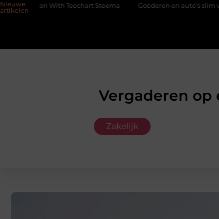
Nieuwe
h Teechart Steema
Goederen en auto’s slim verplaatsen met twee
artikelen
Vergaderen op 
Zakelijk