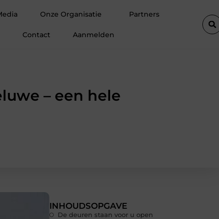
 ruimte op zolder met een prefab dakkapel
Strakke wanden en
Media
Onze Organisatie
Partners
Contact
Aanmelden
luwe – een hele
INHOUDSOPGAVE
De deuren staan voor u open