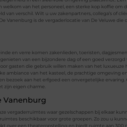
warm welkom van het personeel, een sterke kop koffie om 
an verschil. Wilt u uw zakenpartners, collega’s of cli
 De Vanenburg is de vergaderlocatie van De Veluwe die 
heinde en verre komen zakenlieden, toeristen, dagjesme
enieten van een bijzondere dag of een goed verzorgd ve
oor gasten die gebruik willen maken van het luxueuze h
ieke ambiance van het kasteel, de prachtige omgeving e
n bezoek aan het erfgoed een onvergetelijke ervaring.
t zijn eigen charme.
De Vanenburg
euze vergaderruimtes waar gezelschappen bij elkaar k
n ruimtes beschikbaar voor grote groepen. Zo zou u kun
ikt over een theateropstelling en biedt ruimte aan 300