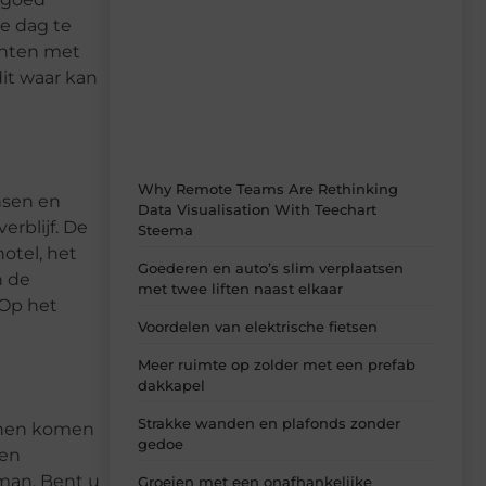
de dag te
Laat je verrassen door de nieuwste blogs
op Smoods.nl – elke dag nieuwe content
ënten met
vol inspiratie, slimme tips en
dit waar kan
verfrissende inzichten.
Why Remote Teams Are Rethinking
nsen en
Data Visualisation With Teechart
rblijf. De
Steema
otel, het
Goederen en auto’s slim verplaatsen
n de
met twee liften naast elkaar
 Op het
Voordelen van elektrische fietsen
Meer ruimte op zolder met een prefab
dakkapel
Strakke wanden en plafonds zonder
unnen komen
gedoe
nen
 man. Bent u
Groeien met een onafhankelijke