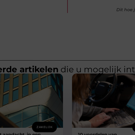
Dit hoe 
rde artikelen
die u mogelijk in
ZAKELIJK
 aandacht, in een
10 voordelen van