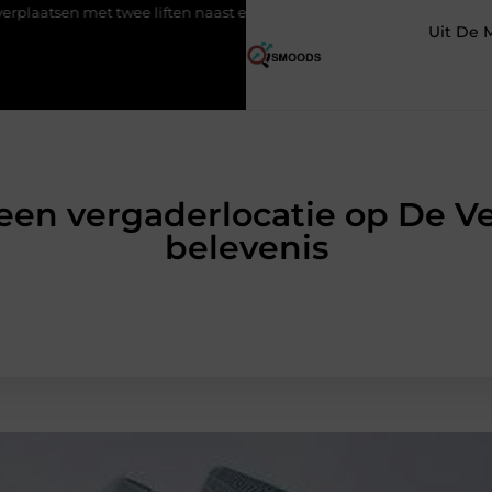
 liften naast elkaar
Voordelen van elektrische fietsen
Meer
Uit De 
een vergaderlocatie op De Ve
belevenis