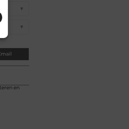
▼
▼
Email
cteren en