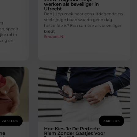
werken als beveiliger in
Utrecht
Ben jij op zoek naar een uitdagende en
veelzijdige baan waarin geen dag
ks
hetzelfde is? Een carrière als beveiliger
en, speelt
biedt
jke rol in
Smoods.nl
sing en
ZAKELIJK
ZAKELIJK
Hoe Kies Je De Perfecte
mme
Riem Zonder Gaatjes Voor