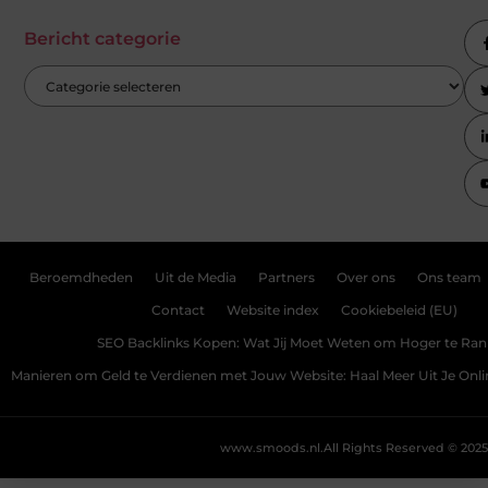
Bericht categorie
Beroemdheden
Uit de Media
Partners
Over ons
Ons team
Contact
Website index
Cookiebeleid (EU)
SEO Backlinks Kopen: Wat Jij Moet Weten om Hoger te Ra
Manieren om Geld te Verdienen met Jouw Website: Haal Meer Uit Je Onl
www.smoods.nl.
All Rights Reserved © 2025