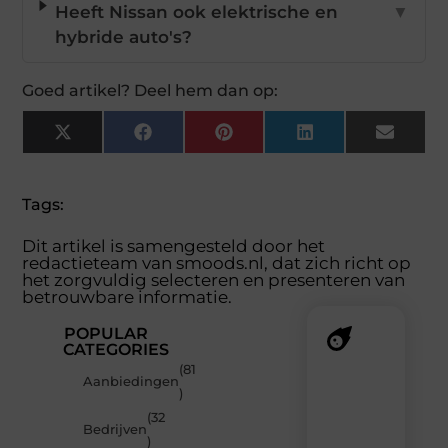
Heeft Nissan ook elektrische en
▼
hybride auto's?
Goed artikel? Deel hem dan op:
X
Facebook
Pinterest
LinkedIn
Email
(Twitter)
Tags:
Dit artikel is samengesteld door het
redactieteam van smoods.nl, dat zich richt op
het zorgvuldig selecteren en presenteren van
betrouwbare informatie.
POPULAR
CATEGORIES
(81
Recente
Aanbiedingen
)
berichten
(32
Laat
Bedrijven
)
je