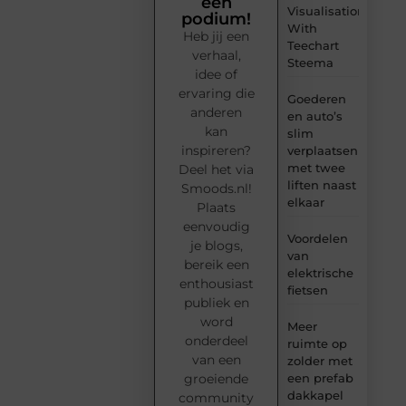
een
Visualisation
podium!
With
Heb jij een
Teechart
verhaal,
Steema
idee of
ervaring die
Goederen
anderen
en auto’s
kan
slim
inspireren?
verplaatsen
met twee
Deel het via
liften naast
Smoods.nl!
elkaar
Plaats
eenvoudig
Voordelen
je blogs,
van
bereik een
elektrische
enthousiast
fietsen
publiek en
word
Meer
onderdeel
ruimte op
van een
zolder met
groeiende
een prefab
dakkapel
community