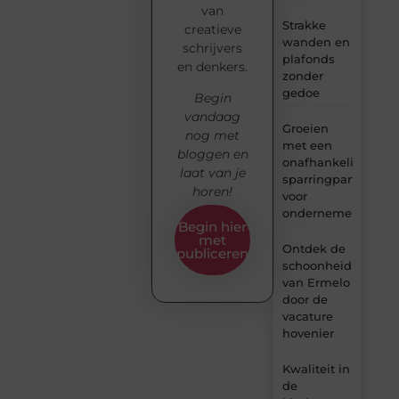
van
Strakke
creatieve
wanden en
schrijvers
plafonds
en denkers.
zonder
gedoe
Begin
vandaag
Groeien
nog met
met een
bloggen en
onafhankelijke
laat van je
sparringpartner
horen!
voor
ondernemers
Begin hier
met
Ontdek de
publiceren
schoonheid
van Ermelo
door de
vacature
hovenier
Kwaliteit in
de