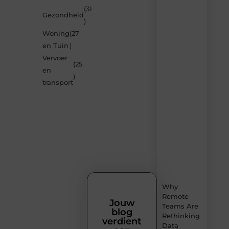
verrassen
(31
Gezondheid
door
)
de
Woning
(27
nieuwste
blogs
en Tuin
)
op
Vervoer
Smoods.nl
(25
en
– elke
)
dag
transport
nieuwe
content
vol
inspiratie,
slimme
tips
en
verfrissende
inzichten.
Why
Remote
Jouw
Teams Are
blog
Rethinking
verdient
Data