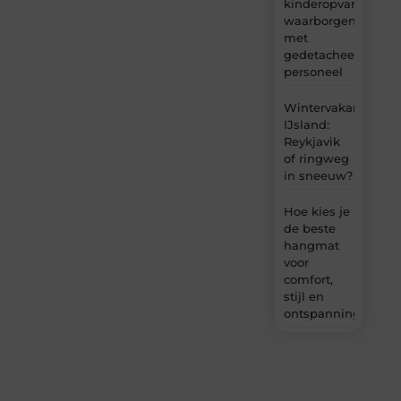
kinderopvang
waarborgen
met
gedetacheerd
personeel
Wintervakantie
IJsland:
Reykjavik
of ringweg
in sneeuw?
Hoe kies je
de beste
hangmat
voor
comfort,
stijl en
ontspanning?