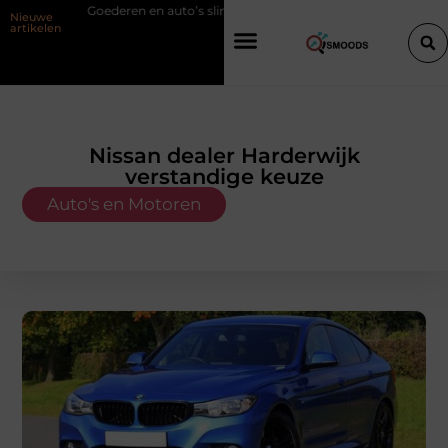
oederen en auto’s slim verplaatsen met twee liften naast elkaar
Voord
Nieuwe
artikelen
Nissan dealer Harderwijk
verstandige keuze
Auto's en Motoren