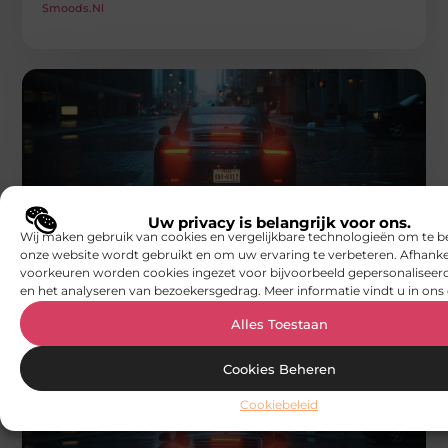
Smoods.nl
AUTO'S EN MOTOREN
Uw privacy is belangrijk voor ons.
De Kunst van Auto Detailing bij Ziebart:
Wij maken gebruik van cookies en vergelijkbare technologieën om te b
Bescherming en Glans in Perfecte
onze website wordt gebruikt en om uw ervaring te verbeteren. Afhanke
Harmonie
Bij Ziebart begrijpen we dat uw auto meer is dan alleen
voorkeuren worden cookies ingezet voor bijvoorbeeld gepersonaliseerd
een vervoermiddel. Het is een verlengstuk van uw
en het analyseren van bezoekersgedrag. Meer informatie vindt u in ons 
persoonlijkheid,
Alles Toestaan
Smoods.nl
Cookies Beheren
Cookiebeleid