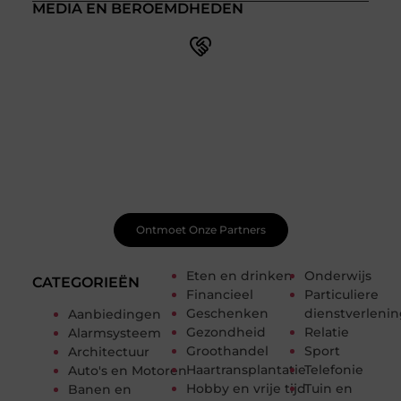
MEDIA EN BEROEMDHEDEN
Doe mee met een levendige blogcommunity
Ben je pas begonnen met bloggen? Je hoeft het niet
alleen te doen! Bij Smoods.nl vind je een betrokken
community die je helpt om te leren, te groeien en jezelf
te ontwikkelen. Ontvang handige tips, waardevolle
feedback en nieuwe ideeën van zowel beginnende als
doorgewinterde bloggers.
Ontmoet Onze Partners
Eten en drinken
Onderwijs
CATEGORIEËN
Financieel
Particuliere
Geschenken
dienstverleni
Aanbiedingen
Gezondheid
Relatie
Alarmsysteem
Groothandel
Sport
Architectuur
Haartransplantatie
Telefonie
Auto's en Motoren
Hobby en vrije tijd
Tuin en
Banen en