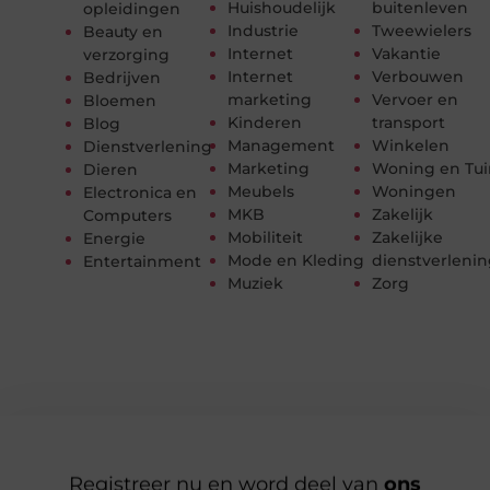
Huishoudelijk
buitenleven
opleidingen
Industrie
Tweewielers
Beauty en
Internet
Vakantie
verzorging
Internet
Verbouwen
Bedrijven
marketing
Vervoer en
Bloemen
Kinderen
transport
Blog
Management
Winkelen
Dienstverlening
Marketing
Woning en Tui
Dieren
Meubels
Woningen
Electronica en
MKB
Zakelijk
Computers
Mobiliteit
Zakelijke
Energie
Mode en Kleding
dienstverleni
Entertainment
Muziek
Zorg
Registreer nu en word deel van
ons