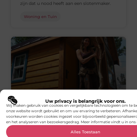
zijn dat u nood heeft aan een slotenmaker.
Woning en Tuin
Uw privacy is belangrijk voor ons.
Wij maken gebruik van cookies en vergelijkbare technologieën om te b
Redenen voor een tiny house
onze website wordt gebruikt en om uw ervaring te verbeteren. Afhanke
voorkeuren worden cookies ingezet voor bijvoorbeeld gepersonaliseerd
Niet alleen voor residentiële doeleinden: zijn
en het analyseren van bezoekersgedrag. Meer informatie vindt u in ons 
er een breed scala aan toepassingen voor
Alles Toestaan
tiny houses. Wie voor een tiny house kiest,