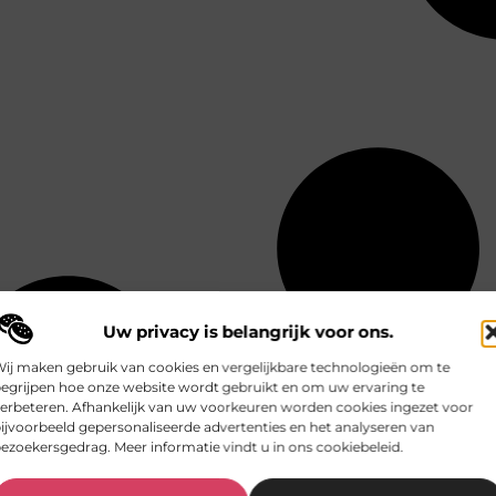
Uw privacy is belangrijk voor ons.
ij maken gebruik van cookies en vergelijkbare technologieën om te
egrijpen hoe onze website wordt gebruikt en om uw ervaring te
erbeteren. Afhankelijk van uw voorkeuren worden cookies ingezet voor
ijvoorbeeld gepersonaliseerde advertenties en het analyseren van
ezoekersgedrag. Meer informatie vindt u in ons cookiebeleid.