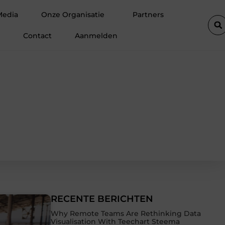
t een prefab dakkapel
Strakke wanden en plafonds zonder ge
Media
Onze Organisatie
Partners
Contact
Aanmelden
RECENTE BERICHTEN
Why Remote Teams Are Rethinking Data
Visualisation With Teechart Steema