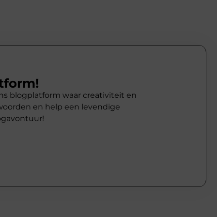
tform!
ns blogplatform waar creativiteit en
woorden en help een levendige
ogavontuur!