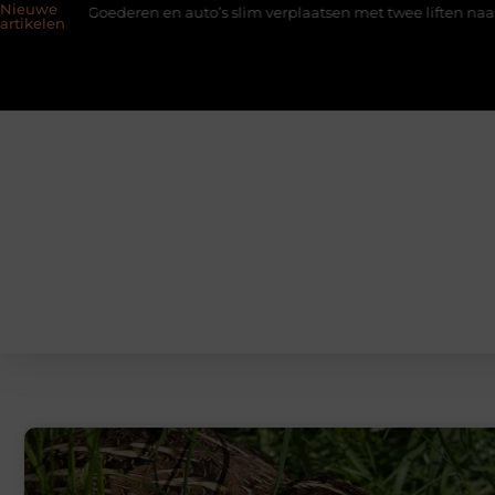
Nieuwe
Goederen en auto’s slim verplaatsen met twee liften naast elkaar
artikelen