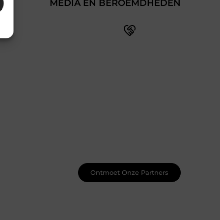
MEDIA EN BEROEMDHEDEN
Doe mee met een levendige
blogcommunity
Ben je pas begonnen met bloggen? Je
hoeft het niet alleen te doen! Bij
Smoods.nl vind je een betrokken
community die je helpt om te leren, te
groeien en jezelf te ontwikkelen.
Ontvang handige tips, waardevolle
feedback en nieuwe ideeën van zowel
beginnende als doorgewinterde
bloggers.
Ontmoet Onze Partners