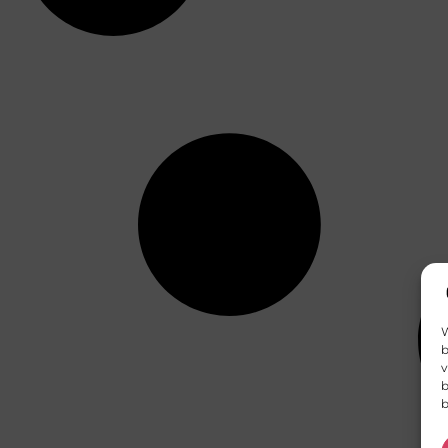
W
b
v
b
b