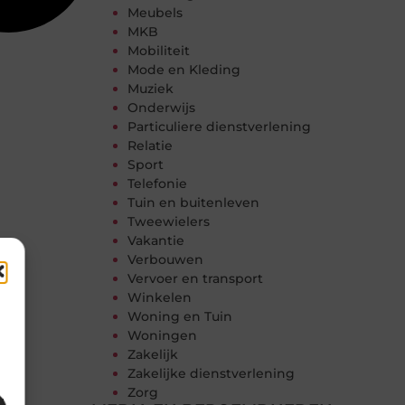
Meubels
MKB
Mobiliteit
Mode en Kleding
Muziek
Onderwijs
Particuliere dienstverlening
Relatie
Sport
Telefonie
Tuin en buitenleven
Tweewielers
Vakantie
Verbouwen
Vervoer en transport
Winkelen
Woning en Tuin
Woningen
Zakelijk
Zakelijke dienstverlening
Zorg