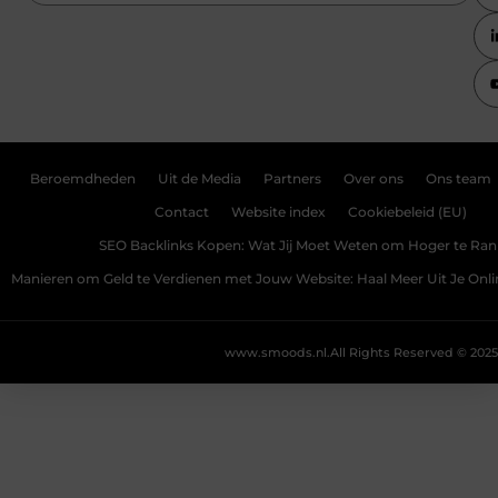
Beroemdheden
Uit de Media
Partners
Over ons
Ons team
Contact
Website index
Cookiebeleid (EU)
SEO Backlinks Kopen: Wat Jij Moet Weten om Hoger te Ra
Manieren om Geld te Verdienen met Jouw Website: Haal Meer Uit Je Onl
www.smoods.nl.
All Rights Reserved © 2025