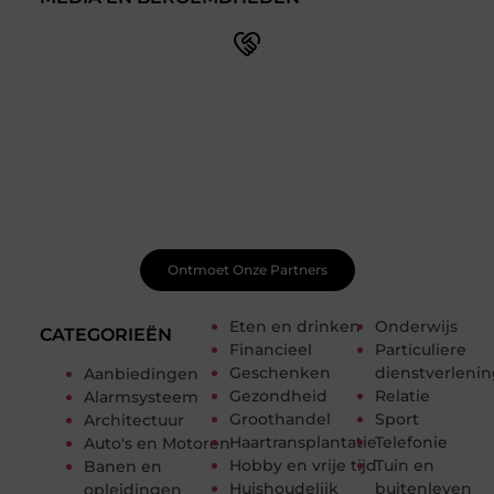
Doe mee met een levendige blogcommunity
Ben je pas begonnen met bloggen? Je hoeft het niet
alleen te doen! Bij Smoods.nl vind je een betrokken
community die je helpt om te leren, te groeien en jezelf
te ontwikkelen. Ontvang handige tips, waardevolle
feedback en nieuwe ideeën van zowel beginnende als
doorgewinterde bloggers.
Ontmoet Onze Partners
Eten en drinken
Onderwijs
CATEGORIEËN
Financieel
Particuliere
Geschenken
dienstverleni
Aanbiedingen
Gezondheid
Relatie
Alarmsysteem
Groothandel
Sport
Architectuur
Haartransplantatie
Telefonie
Auto's en Motoren
Hobby en vrije tijd
Tuin en
Banen en
Huishoudelijk
buitenleven
opleidingen