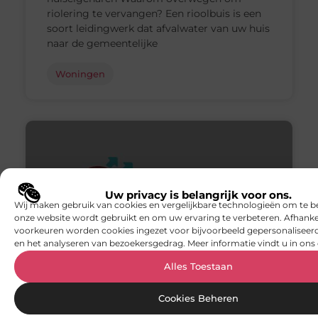
riolering te vervangen? Een rioolbuis is een
soort leidingwerk dat afvalwater van uw huis
naar de gemeentelijke
Woningen
Uw privacy is belangrijk voor ons.
Wij maken gebruik van cookies en vergelijkbare technologieën om te b
onze website wordt gebruikt en om uw ervaring te verbeteren. Afhanke
voorkeuren worden cookies ingezet voor bijvoorbeeld gepersonaliseerd
en het analyseren van bezoekersgedrag. Meer informatie vindt u in ons 
Alles Toestaan
Ruim assortiment producten voor de
meterkast
Cookies Beheren