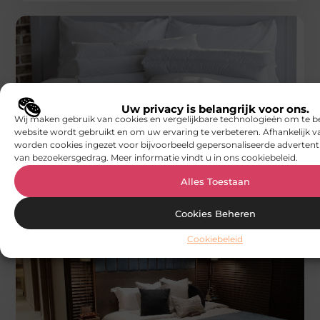
Uw privacy is belangrijk voor ons.
WONINGEN
Wij maken gebruik van cookies en vergelijkbare technologieën om te b
Wegwerp matrasbeschermer: een
website wordt gebruikt en om uw ervaring te verbeteren. Afhankelijk 
hygiënische en praktische oplossing
worden cookies ingezet voor bijvoorbeeld gepersonaliseerde advertenti
In de wereld van beddengoed is het behouden van
van bezoekersgedrag. Meer informatie vindt u in ons cookiebeleid.
hygiëne en het beschermen van uw matras van groot
belang. Een
Alles Toestaan
Smoods.nl
Cookies Beheren
Cookiebeleid