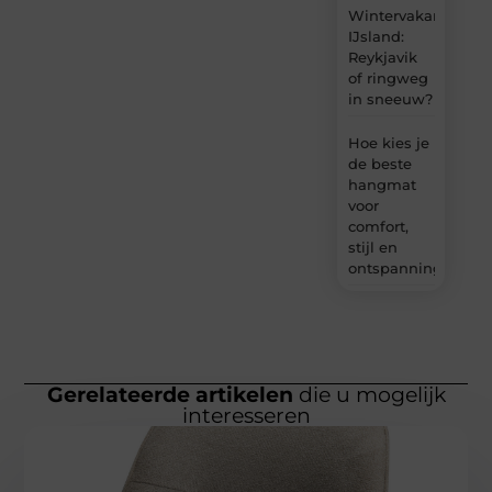
Wintervakantie
IJsland:
Reykjavik
of ringweg
in sneeuw?
Hoe kies je
de beste
hangmat
voor
comfort,
stijl en
ontspanning?
Gerelateerde artikelen
die u mogelijk
interesseren