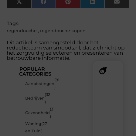
X
Facebook
Pinterest
LinkedIn
Email
(Twitter)
Tags:
regendouche
,
regendouche kopen
Dit artikel is samengesteld door het
redactieteam van smoods.nl, dat zich richt op
het zorgvuldig selecteren en presenteren van
betrouwbare informatie.
POPULAR
CATEGORIES
(81
Recente
Aanbiedingen
)
berichten
(32
Laat
Bedrijven
)
je
verrassen
(31
Gezondheid
door
)
de
Woning
(27
nieuwste
blogs
en Tuin
)
op