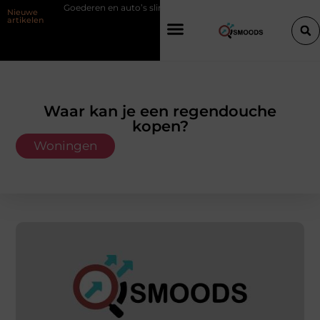
eren en auto’s slim verplaatsen met twee liften naast elkaar
Voordele
Nieuwe
artikelen
Waar kan je een regendouche
kopen?
Woningen