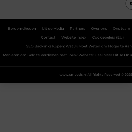
Beroemdheden
Uit de Media
Partners
Over ons
Ons team
Contact
Website index
Cookiebeleid (EU)
SEO Backlinks Kopen: Wat Jij Moet Weten om Hoger te Ra
Manieren om Geld te Verdienen met Jouw Website: Haal Meer Uit Je Onl
www.smoods.nl.
All Rights Reserved © 2025