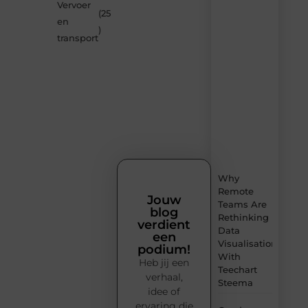
Vervoer
Smoods.nl
(25
en
– elke
)
dag
transport
nieuwe
content
vol
inspiratie,
slimme
tips
en
verfrissende
inzichten.
Why
Remote
Jouw
Teams Are
blog
Rethinking
verdient
Data
een
Visualisation
podium!
With
Heb jij een
Teechart
verhaal,
Steema
idee of
ervaring die