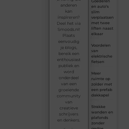
Goederen
anderen
en auto’s
kan
slim
inspireren?
verplaatsen
met twee
Deel het via
liften naast
Smoods.nl!
elkaar
Plaats
eenvoudig
Voordelen
je blogs,
van
bereik een
elektrische
enthousiast
fietsen
publiek en
word
Meer
onderdeel
ruimte op
van een
zolder met
groeiende
een prefab
dakkapel
community
van
Strakke
creatieve
wanden en
schrijvers
plafonds
en denkers.
zonder
gedoe