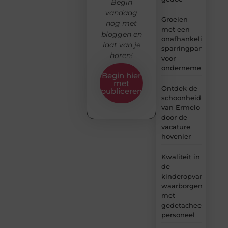
Begin
vandaag
Groeien
nog met
met een
bloggen en
onafhankelijke
laat van je
sparringpartner
horen!
voor
ondernemers
Begin hier
met
Ontdek de
publiceren
schoonheid
van Ermelo
door de
vacature
hovenier
Kwaliteit in
de
kinderopvang
waarborgen
met
gedetacheerd
personeel