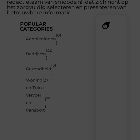
redactieteam van smoods.nl, dat zich richt op
het zorgvuldig selecteren en presenteren van
betrouwbare informatie.
POPULAR
CATEGORIES
(81
Recente
Aanbiedingen
)
berichten
(32
Laat
Bedrijven
)
je
verrassen
(31
Gezondheid
door
)
de
Woning
(27
nieuwste
blogs
en Tuin
)
op
Vervoer
Smoods.nl
(25
en
– elke
)
dag
transport
nieuwe
content
vol
inspiratie,
slimme