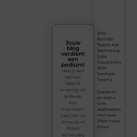
tips
en
verfrissende
inzichten.
Why
Remote
Jouw
Teams Are
blog
Rethinking
verdient
Data
een
Visualisation
podium!
With
Heb jij een
Teechart
verhaal,
Steema
idee of
ervaring die
Goederen
anderen
en auto’s
kan
slim
inspireren?
verplaatsen
met twee
Deel het via
liften naast
Smoods.nl!
elkaar
Plaats
eenvoudig