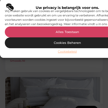
Uw privacy is belangrijk voor ons.
Wij maken gebruik van cookies en vergelijkbare technologieën om te b
onze website wordt gebruikt en om uw ervaring te verbeteren. Afhanke
voorkeuren worden cookies ingezet voor bijvoorbeeld gepersonaliseerd
en het analyseren van bezoekersgedrag. Meer informatie vindt u in ons 
Alles Toestaan
WONINGEN
Badkamertegel trends voor een stijlvolle
Cookies Beheren
nieuwe badkamer
Bij het ontwerpen van een nieuwe badkamer spelen
Cookiebeleid
tegels een cruciale rol. Ze bepalen de sfeer en stijl van
uw
Smoods.nl