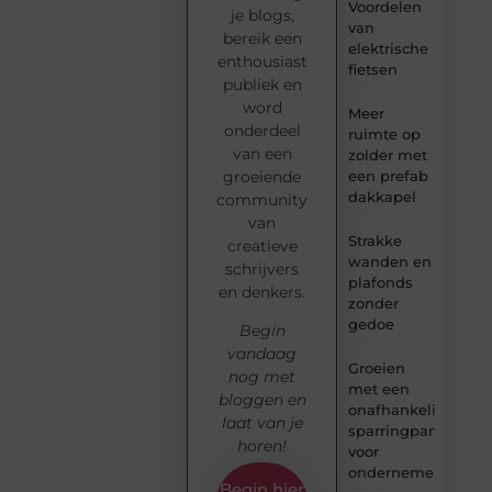
Voordelen
je blogs,
van
bereik een
elektrische
enthousiast
fietsen
publiek en
word
Meer
onderdeel
ruimte op
van een
zolder met
groeiende
een prefab
dakkapel
community
van
Strakke
creatieve
wanden en
schrijvers
plafonds
en denkers.
zonder
gedoe
Begin
vandaag
Groeien
nog met
met een
bloggen en
onafhankelijke
laat van je
sparringpartner
horen!
voor
ondernemers
Begin hier