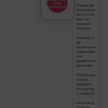
met
Ontdek de
publiceren
schoonheid
van Ermelo
door de
vacature
hovenier
Kwaliteit in
de
kinderopvang
waarborgen
met
gedetacheerd
personeel
Wintervakantie
IJsland:
Reykjavik
of ringweg
in sneeuw?
Hoe kies je
de beste