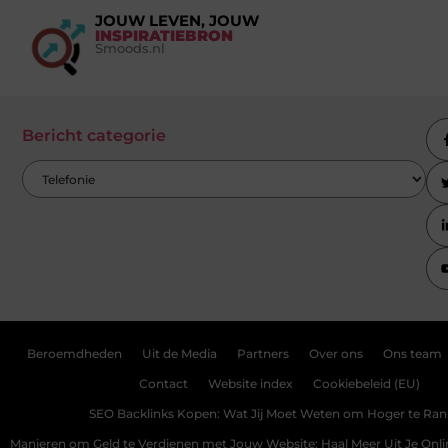
JOUW LEVEN, JOUW
INSPIRATIEBRON
Smoods.nl
Bericht categorie
Beroemdheden
Uit de Media
Partners
Over ons
Ons team
Contact
Website index
Cookiebeleid (EU)
SEO Backlinks Kopen: Wat Jij Moet Weten om Hoger te Ra
Manieren om Geld te Verdienen met Jouw Website: Haal Meer Uit Je Onl