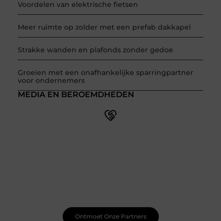
Voordelen van elektrische fietsen
Meer ruimte op zolder met een prefab dakkapel
Strakke wanden en plafonds zonder gedoe
Groeien met een onafhankelijke sparringpartner
voor ondernemers
MEDIA EN BEROEMDHEDEN
Doe mee met een levendige blogcommunity
Ben je pas begonnen met bloggen? Je hoeft het niet
alleen te doen! Bij Smoods.nl vind je een betrokken
community die je helpt om te leren, te groeien en jezelf
te ontwikkelen. Ontvang handige tips, waardevolle
feedback en nieuwe ideeën van zowel beginnende als
doorgewinterde bloggers.
Ontmoet Onze Partners