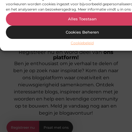
voorkeuren worden cookies ingezet voor bijvoorbeeld gepersonaliseerd
en het analyseren van bezoekersgedrag. Meer informatie vindt u in ons 
Alles Toestaan
Cookies Beheren
Cookiebeleid
Registreer nu en word deel van
ons
platform!
Ben je enthousiast om je verhaal te delen of
ben je op zoek naar inspiratie? Kom dan naar
ons blogplatform waar creativiteit en
nieuwsgierigheid samenkomen. Ontdek
interessante blogs, inspireer anderen met je
woorden en help een levendige community
op te bouwen. Meld je vandaag nog aan en
begin je blogavontuur!
Registreer nu
Praat met ons