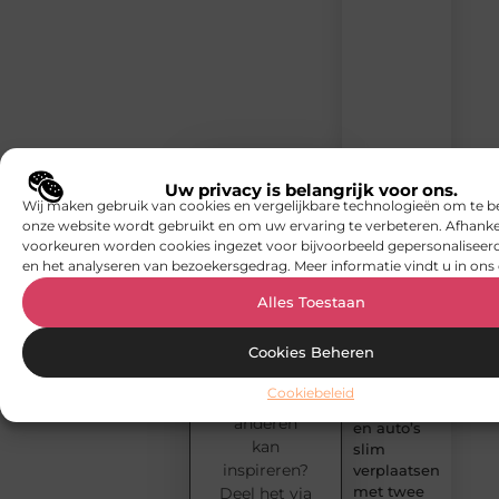
content
vol
inspiratie,
slimme
tips
en
verfrissende
inzichten.
Uw privacy is belangrijk voor ons.
Why
Wij maken gebruik van cookies en vergelijkbare technologieën om te b
Remote
Jouw
onze website wordt gebruikt en om uw ervaring te verbeteren. Afhanke
Teams Are
blog
voorkeuren worden cookies ingezet voor bijvoorbeeld gepersonaliseerd
Rethinking
verdient
en het analyseren van bezoekersgedrag. Meer informatie vindt u in ons 
Data
een
Visualisation
Alles Toestaan
podium!
With
Heb jij een
Teechart
verhaal,
Cookies Beheren
Steema
idee of
Cookiebeleid
ervaring die
Goederen
anderen
en auto’s
kan
slim
inspireren?
verplaatsen
met twee
Deel het via