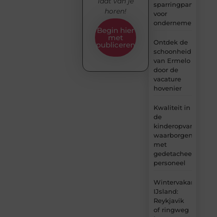
laat van je
sparringpartner
horen!
voor
ondernemers
Begin hier
met
Ontdek de
publiceren
schoonheid
van Ermelo
door de
vacature
hovenier
Kwaliteit in
de
kinderopvang
waarborgen
met
gedetacheerd
personeel
Wintervakantie
IJsland:
Reykjavik
of ringweg