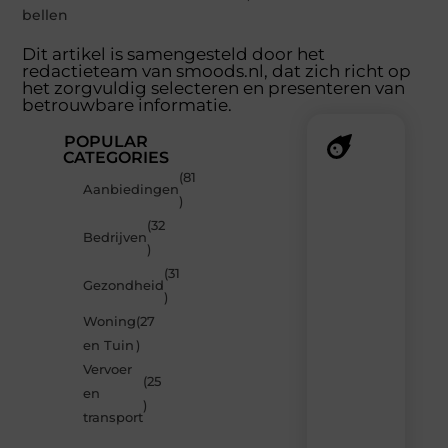
bellen
Dit artikel is samengesteld door het
redactieteam van smoods.nl, dat zich richt op
het zorgvuldig selecteren en presenteren van
betrouwbare informatie.
POPULAR
CATEGORIES
(81
Recente
Aanbiedingen
)
berichten
(32
Laat
Bedrijven
)
je
verrassen
(31
Gezondheid
door
)
de
Woning
(27
nieuwste
blogs
en Tuin
)
op
Vervoer
Smoods.nl
(25
en
– elke
)
dag
transport
nieuwe