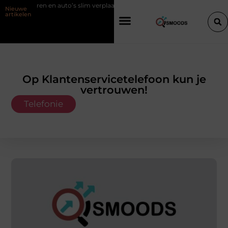
Goederen en auto’s slim verplaatsen met twee liften naast elkaar
Voor
Nieuwe
artikelen
Op Klantenservicetelefoon kun je
vertrouwen!
Telefonie