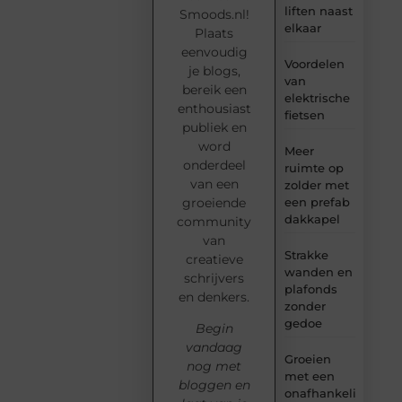
liften naast
Smoods.nl!
elkaar
Plaats
eenvoudig
Voordelen
je blogs,
van
bereik een
elektrische
enthousiast
fietsen
publiek en
word
Meer
onderdeel
ruimte op
van een
zolder met
groeiende
een prefab
dakkapel
community
van
Strakke
creatieve
wanden en
schrijvers
plafonds
en denkers.
zonder
gedoe
Begin
vandaag
Groeien
nog met
met een
bloggen en
onafhankelijke