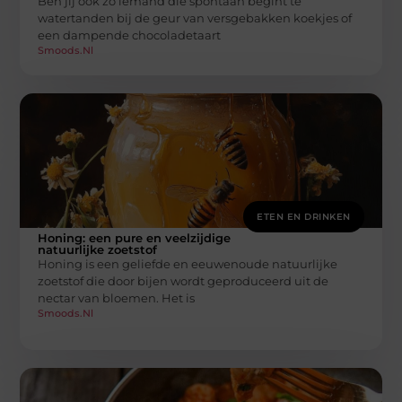
Ben jij ook zo iemand die spontaan begint te
watertanden bij de geur van versgebakken koekjes of
een dampende chocoladetaart
Smoods.nl
ETEN EN DRINKEN
Honing: een pure en veelzijdige
natuurlijke zoetstof
Honing is een geliefde en eeuwenoude natuurlijke
zoetstof die door bijen wordt geproduceerd uit de
nectar van bloemen. Het is
Smoods.nl