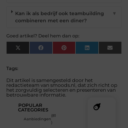
Kan ik als bedrijf ook teambuilding
▼
combineren met een diner?
Goed artikel? Deel hem dan op:
X
Facebook
Pinterest
LinkedIn
Email
(Twitter)
Tags:
Dit artikel is samengesteld door het
redactieteam van smoods.nl, dat zich richt op
het zorgvuldig selecteren en presenteren van
betrouwbare informatie.
POPULAR
CATEGORIES
(81
Recente
Aanbiedingen
)
berichten