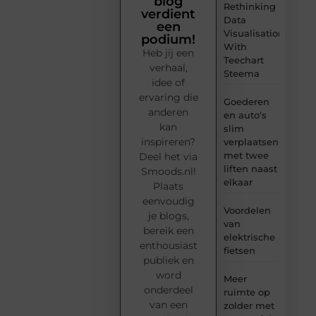
blog
Rethinking
verdient
Data
een
Visualisation
podium!
With
Heb jij een
Teechart
verhaal,
Steema
idee of
ervaring die
Goederen
anderen
en auto’s
kan
slim
inspireren?
verplaatsen
met twee
Deel het via
liften naast
Smoods.nl!
elkaar
Plaats
eenvoudig
Voordelen
je blogs,
van
bereik een
elektrische
enthousiast
fietsen
publiek en
word
Meer
onderdeel
ruimte op
van een
zolder met