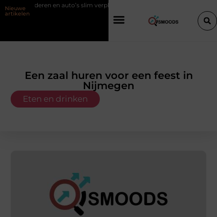
en en auto’s slim verplaatsen met twee liften naast elkaar
Voordelen 
Nieuwe
artikelen
Een zaal huren voor een feest in
Nijmegen
Eten en drinken