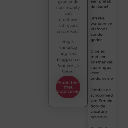
groeiende
een prefab
dakkapel
community
van
Strakke
creatieve
wanden en
schrijvers
plafonds
en denkers.
zonder
gedoe
Begin
vandaag
Groeien
nog met
met een
bloggen en
onafhankelijke
laat van je
sparringpartner
horen!
voor
ondernemers
Begin hier
met
Ontdek de
publiceren
schoonheid
van Ermelo
door de
vacature
hovenier