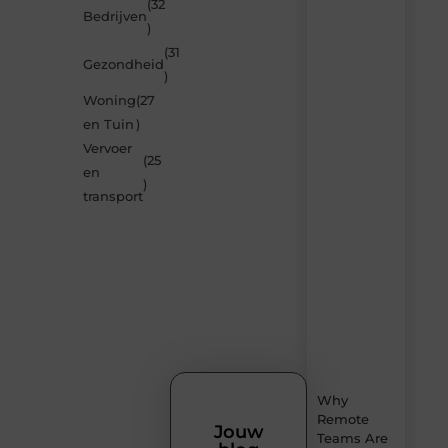
(32
Laat
Bedrijven
)
je
verrassen
(31
Gezondheid
door
)
de
Woning
(27
nieuwste
blogs
en Tuin
)
op
Vervoer
Smoods.nl
(25
en
– elke
)
dag
transport
nieuwe
content
vol
inspiratie,
slimme
tips
en
verfrissende
inzichten.
Why
Remote
Jouw
Teams Are