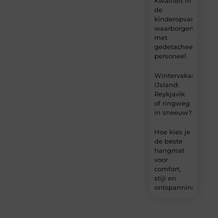
Kwaliteit in
de
kinderopvang
waarborgen
met
gedetacheerd
personeel
Wintervakantie
IJsland:
Reykjavik
of ringweg
in sneeuw?
Hoe kies je
de beste
hangmat
voor
comfort,
stijl en
ontspanning?