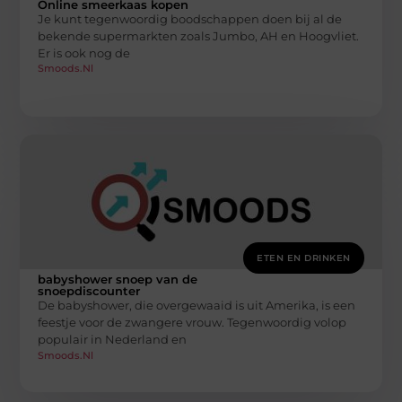
Online smeerkaas kopen
Je kunt tegenwoordig boodschappen doen bij al de
bekende supermarkten zoals Jumbo, AH en Hoogvliet.
Er is ook nog de
Smoods.nl
ETEN EN DRINKEN
babyshower snoep van de
snoepdiscounter
De babyshower, die overgewaaid is uit Amerika, is een
feestje voor de zwangere vrouw. Tegenwoordig volop
populair in Nederland en
Smoods.nl