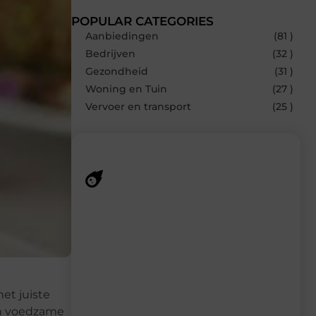
POPULAR CATEGORIES
Aanbiedingen
(81 )
Bedrijven
(32 )
Gezondheid
(31 )
Woning en Tuin
(27 )
Vervoer en transport
(25 )
Recente berichten
Laat je verrassen door de nieuwste blogs
op Smoods.nl – elke dag nieuwe content
vol inspiratie, slimme tips en
verfrissende inzichten.
et juiste
en voedzame