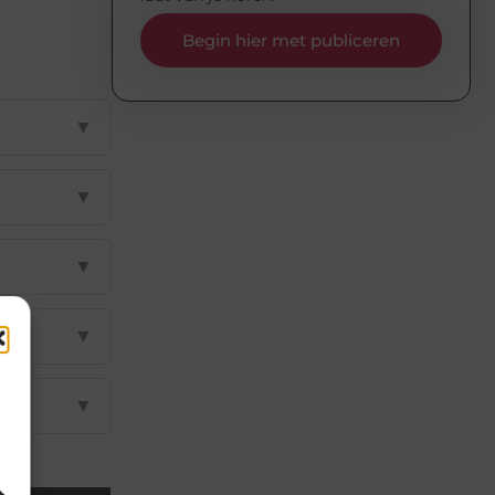
Begin hier met publiceren
▼
▼
▼
▼
▼