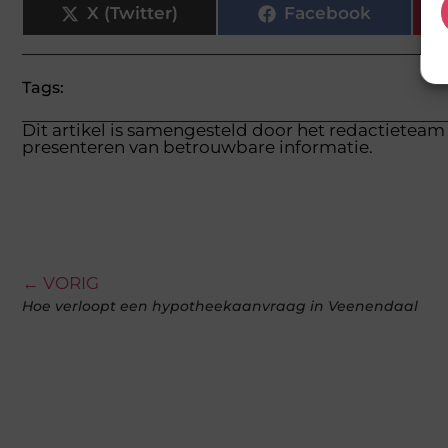
X (Twitter)
Facebook
Tags:
Dit artikel is samengesteld door het redactieteam 
presenteren van betrouwbare informatie.
← VORIG
Hoe verloopt een hypotheekaanvraag in Veenendaal