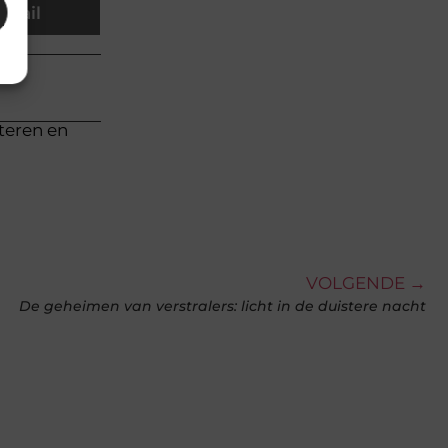
Email
cteren en
VOLGENDE →
De geheimen van verstralers: licht in de duistere nacht