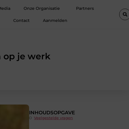
older met een prefab dakkapel
Strakke wanden en plafonds zo
Media
Onze Organisatie
Partners
Contact
Aanmelden
 op je werk
INHOUDSOPGAVE
Veelgestelde vragen