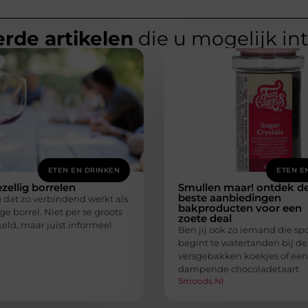
rde artikelen
die u mogelijk in
ETEN EN DRINKEN
ETEN E
ellig borrelen
Smullen maar! ontdek d
beste aanbiedingen
g dat zo verbindend werkt als
bakproducten voor een
ge borrel. Niet per se groots
zoete deal
eld, maar juist informeel
Ben jij ook zo iemand die s
begint te watertanden bij de
versgebakken koekjes of een
dampende chocoladetaart
Smoods.nl