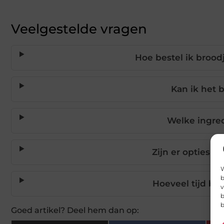
Veelgestelde vragen
Hoe bestel ik brood
Kan ik het b
Welke ingre
Zijn er opties v
W
b
Hoeveel tijd be
v
b
b
Goed artikel? Deel hem dan op: