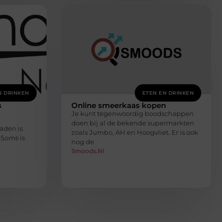
N DRINKEN
ETEN EN DRINKEN
s
Online smeerkaas kopen
Je kunt tegenwoordig boodschappen
doen bij al de bekende supermarkten
aden is
zoals Jumbo, AH en Hoogvliet. Er is ook
 Soms is
nog de
Smoods.nl