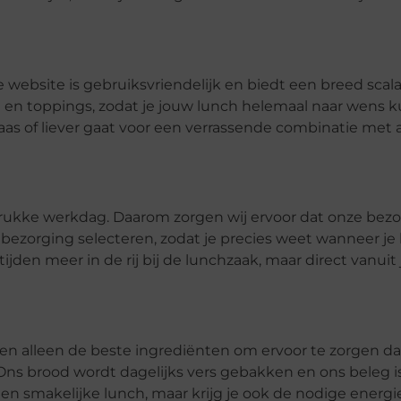
e website is gebruiksvriendelijk en biedt een breed scala
g en toppings, zodat je jouw lunch helemaal naar wens 
aas of liever gaat voor een verrassende combinatie met
n drukke werkdag. Daarom zorgen wij ervoor dat onze bez
an bezorging selecteren, zodat je precies weet wanneer je
den meer in de rij bij de lunchzaak, maar direct vanuit 
iken alleen de beste ingrediënten om ervoor te zorgen d
 Ons brood wordt dagelijks vers gebakken en ons beleg i
een smakelijke lunch, maar krijg je ook de nodige energi