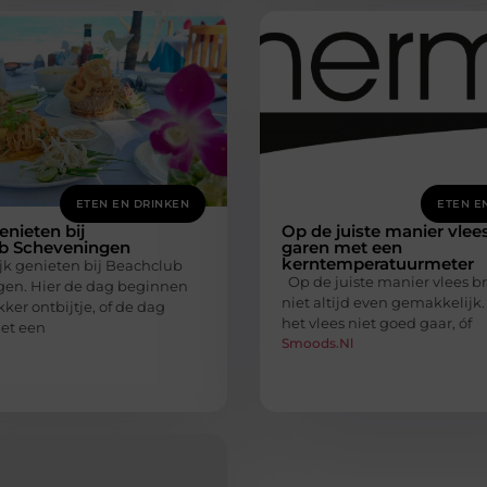
ETEN EN DRINKEN
ETEN E
enieten bij
Op de juiste manier vlee
b Scheveningen
garen met een
kerntemperatuurmeter
jk genieten bij Beachclub
Op de juiste manier vlees br
en. Hier de dag beginnen
niet altijd even gemakkelijk.
ker ontbijtje, of de dag
het vlees niet goed gaar, óf
met een
Smoods.nl