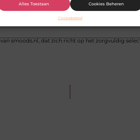
Pinterest
LinkedIn
Alles Toestaan
Cookies Beheren
Cookiebeleid
van smoods.nl, dat zich richt op het zorgvuldig sele