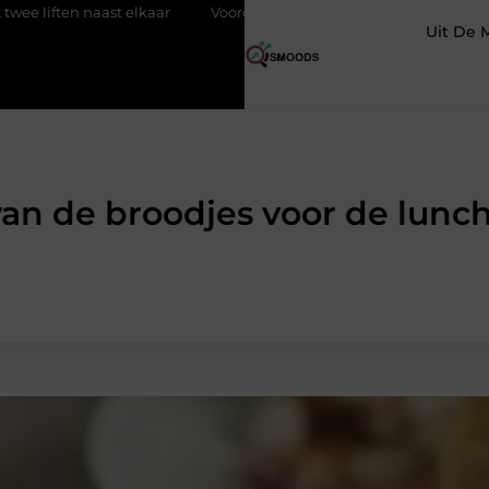
 elkaar
Voordelen van elektrische fietsen
Meer ruimte op z
Uit De 
an de broodjes voor de lunch