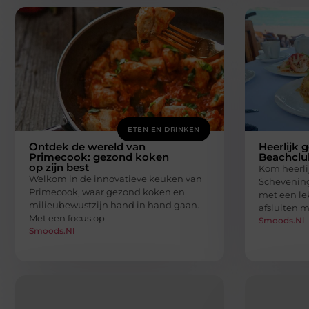
ETEN EN DRINKEN
Ontdek de wereld van
Heerlijk g
Primecook: gezond koken
Beachclu
op zijn best
Kom heerli
Welkom in de innovatieve keuken van
Schevening
Primecook, waar gezond koken en
met een lek
milieubewustzijn hand in hand gaan.
afsluiten 
Met een focus op
Smoods.nl
Smoods.nl