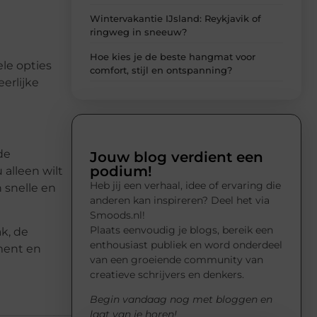
Wintervakantie IJsland: Reykjavik of
ringweg in sneeuw?
Hoe kies je de beste hangmat voor
ele opties
comfort, stijl en ontspanning?
erlijke
de
Jouw blog verdient een
podium!
 alleen wilt
Heb jij een verhaal, idee of ervaring die
 snelle en
anderen kan inspireren? Deel het via
Smoods.nl!
Plaats eenvoudig je blogs, bereik een
k, de
enthousiast publiek en word onderdeel
iment en
van een groeiende community van
creatieve schrijvers en denkers.
Begin vandaag nog met bloggen en
laat van je horen!