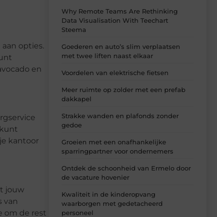
Why Remote Teams Are Rethinking
Data Visualisation With Teechart
Steema
 aan opties.
Goederen en auto’s slim verplaatsen
met twee liften naast elkaar
kunt
 avocado en
Voordelen van elektrische fietsen
Meer ruimte op zolder met een prefab
dakkapel
Strakke wanden en plafonds zonder
orgservice
gedoe
 kunt
je kantoor
Groeien met een onafhankelijke
sparringpartner voor ondernemers
Ontdek de schoonheid van Ermelo door
de vacature hovenier
at jouw
Kwaliteit in de kinderopvang
s van
waarborgen met gedetacheerd
e om de rest
personeel