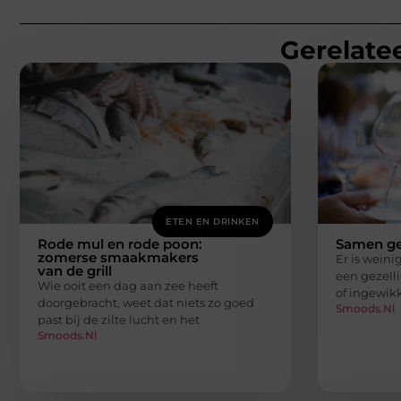
Gerelatee
ETEN EN DRINKEN
Rode mul en rode poon:
Samen gez
zomerse smaakmakers
Er is weini
van de grill
een gezelli
Wie ooit een dag aan zee heeft
of ingewikk
doorgebracht, weet dat niets zo goed
Smoods.nl
past bij de zilte lucht en het
Smoods.nl