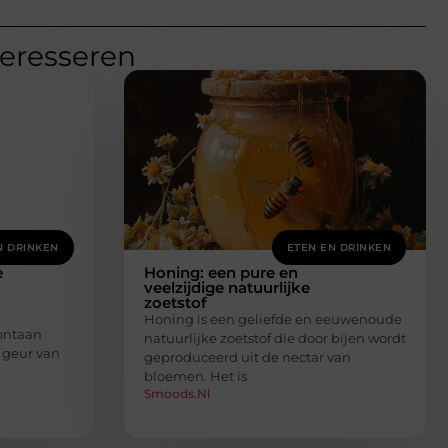
teresseren
N DRINKEN
ETEN EN DRINKEN
e
Honing: een pure en
veelzijdige natuurlijke
zoetstof
Honing is een geliefde en eeuwenoude
pontaan
natuurlijke zoetstof die door bijen wordt
 geur van
geproduceerd uit de nectar van
bloemen. Het is
Smoods.nl