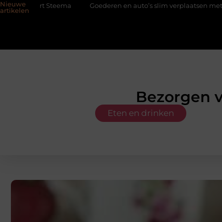
Nieuwe
teema
Goederen en auto’s slim verplaatsen met twee liften naast
artikelen
Bezorgen v
Eten en drinken