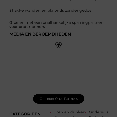
Strakke wanden en plafonds zonder gedoe
Groeien met een onafhankelijke sparringpartner
voor ondernemers
MEDIA EN BEROEMDHEDEN
Doe mee met een levendige blogcommunity
Ben je pas begonnen met bloggen? Je hoeft het niet
alleen te doen! Bij Smoods.nl vind je een betrokken
community die je helpt om te leren, te groeien en jezelf
te ontwikkelen. Ontvang handige tips, waardevolle
feedback en nieuwe ideeën van zowel beginnende als
doorgewinterde bloggers.
Ontmoet Onze Partners
Eten en drinken
Onderwijs
CATEGORIEËN