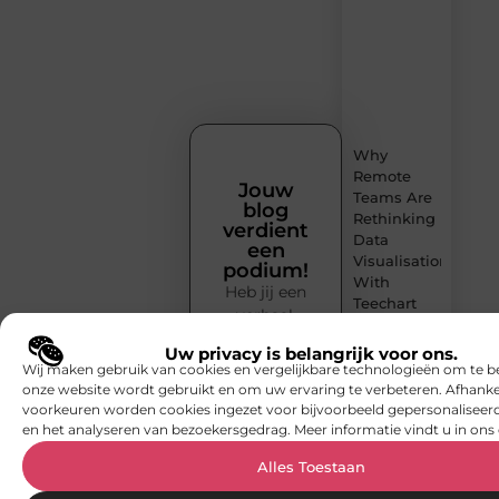
inspiratie,
slimme
tips
en
verfrissende
inzichten.
Why
Remote
Jouw
Teams Are
blog
Rethinking
verdient
Data
een
Visualisation
podium!
With
Heb jij een
Teechart
verhaal,
Steema
idee of
Uw privacy is belangrijk voor ons.
ervaring die
Goederen
Wij maken gebruik van cookies en vergelijkbare technologieën om te b
anderen
en auto’s
onze website wordt gebruikt en om uw ervaring te verbeteren. Afhanke
kan
voorkeuren worden cookies ingezet voor bijvoorbeeld gepersonaliseerd
slim
en het analyseren van bezoekersgedrag. Meer informatie vindt u in ons 
inspireren?
verplaatsen
met twee
Deel het via
Alles Toestaan
liften naast
Smoods.nl!
elkaar