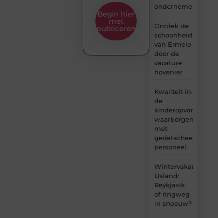
ondernemers
Begin hier
met
Ontdek de
publiceren
schoonheid
van Ermelo
door de
vacature
hovenier
Kwaliteit in
de
kinderopvang
waarborgen
met
gedetacheerd
personeel
Wintervakantie
IJsland:
Reykjavik
of ringweg
in sneeuw?