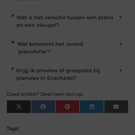
Wat is het verschil tussen een piano
▼
en een vleugel?
Wat betekent het woord
▼
'pianoforte'?
Krijg ik privéles of groepsles bij
▼
pianoles in Enschede?
Goed artikel? Deel hem dan op:
X
Facebook
Pinterest
LinkedIn
Email
(Twitter)
Tags: