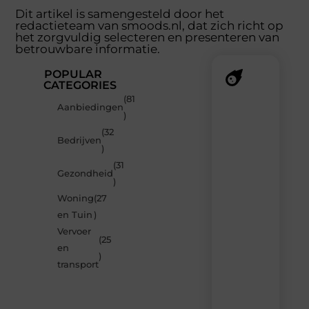
Dit artikel is samengesteld door het
redactieteam van smoods.nl, dat zich richt op
het zorgvuldig selecteren en presenteren van
betrouwbare informatie.
POPULAR
CATEGORIES
(81
Recente
Aanbiedingen
)
berichten
(32
Laat
Bedrijven
)
je
verrassen
(31
Gezondheid
door
)
de
Woning
(27
nieuwste
blogs
en Tuin
)
op
Vervoer
Smoods.nl
(25
en
– elke
)
dag
transport
nieuwe
content
vol