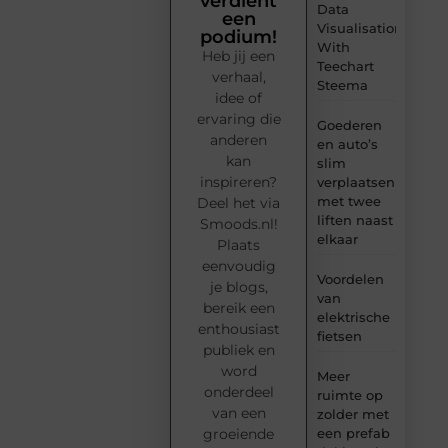
verdient
Data
een
Visualisation
podium!
With
Heb jij een
Teechart
verhaal,
Steema
idee of
ervaring die
Goederen
anderen
en auto’s
kan
slim
inspireren?
verplaatsen
met twee
Deel het via
liften naast
Smoods.nl!
elkaar
Plaats
eenvoudig
Voordelen
je blogs,
van
bereik een
elektrische
enthousiast
fietsen
publiek en
word
Meer
onderdeel
ruimte op
van een
zolder met
groeiende
een prefab