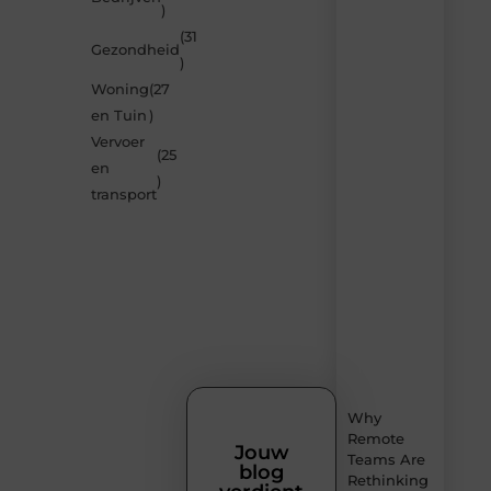
)
je
verrassen
(31
Gezondheid
door
)
de
Woning
(27
nieuwste
blogs
en Tuin
)
op
Vervoer
Smoods.nl
(25
en
– elke
)
dag
transport
nieuwe
content
vol
inspiratie,
slimme
tips
en
verfrissende
inzichten.
Why
Remote
Jouw
Teams Are
blog
Rethinking