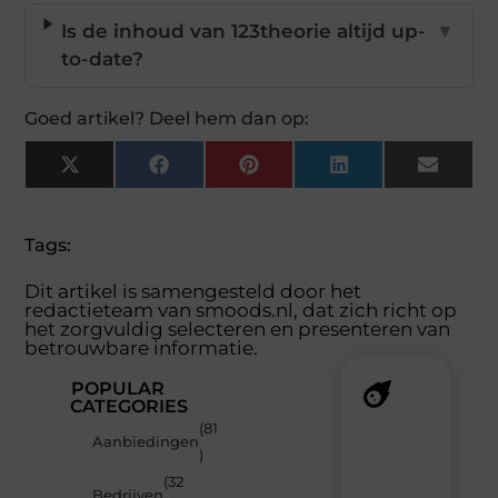
Is de inhoud van 123theorie altijd up-
▼
to-date?
Goed artikel? Deel hem dan op:
X
Facebook
Pinterest
LinkedIn
Email
(Twitter)
Tags:
Dit artikel is samengesteld door het
redactieteam van smoods.nl, dat zich richt op
het zorgvuldig selecteren en presenteren van
betrouwbare informatie.
POPULAR
CATEGORIES
(81
Recente
Aanbiedingen
)
berichten
(32
Laat
Bedrijven