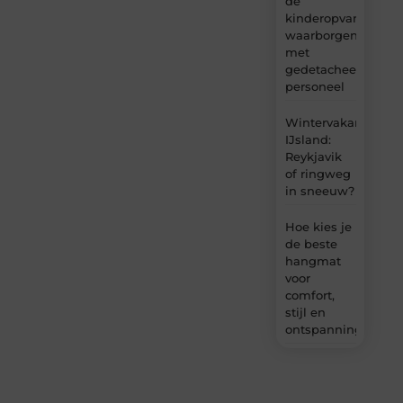
de
kinderopvang
waarborgen
met
gedetacheerd
personeel
Wintervakantie
IJsland:
Reykjavik
of ringweg
in sneeuw?
Hoe kies je
de beste
hangmat
voor
comfort,
stijl en
ontspanning?