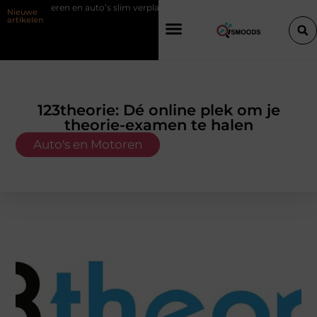
en auto’s slim verplaatsen met twee liften naast elkaar
Voordelen van 
Nieuwe
artikelen
123theorie: Dé online plek om je
theorie-examen te halen
Auto's en Motoren