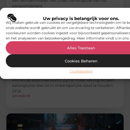
een vervoermiddel. Het is een verlengstuk van uw
persoonlijkheid,
Smoods.nl
Uw privacy is belangrijk voor ons.
Wij maken gebruik van cookies en vergelijkbare technologieën om te b
onze website wordt gebruikt en om uw ervaring te verbeteren. Afhanke
voorkeuren worden cookies ingezet voor bijvoorbeeld gepersonaliseerd
en het analyseren van bezoekersgedrag. Meer informatie vindt u in ons 
Alles Toestaan
Cookies Beheren
AUTO'S EN MOTOREN
De Kunst van High-End Cardetailing bij
Cookiebeleid
Ride & Shine
Als het op auto’s aankomt, zijn er maar weinig dingen
belangrijker dan ze in onberispelijke staat te houden.
Of je
Smoods.nl