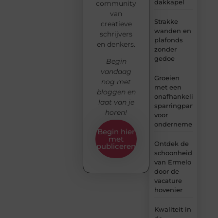
dakkapel
community
van
Strakke
creatieve
wanden en
schrijvers
plafonds
en denkers.
zonder
gedoe
Begin
vandaag
Groeien
nog met
met een
bloggen en
onafhankelijke
laat van je
sparringpartner
horen!
voor
ondernemers
Begin hier
met
Ontdek de
publiceren
schoonheid
van Ermelo
door de
vacature
hovenier
Kwaliteit in