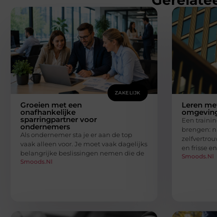
Gerelatee
ZAKELIJK
Groeien met een
Leren met
onafhankelijke
omgeving
sparringpartner voor
Een traini
ondernemers
brengen: n
Als ondernemer sta je er aan de top
zelfvertro
vaak alleen voor. Je moet vaak dagelijks
en frisse e
belangrijke beslissingen nemen die de
Smoods.nl
Smoods.nl