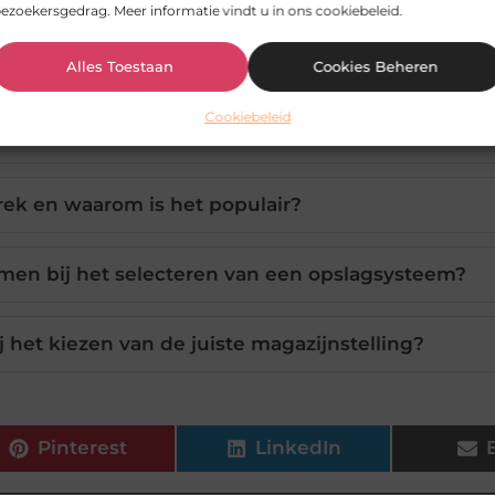
ezoekersgedrag. Meer informatie vindt u in ons cookiebeleid.
jnstellingen zijn er beschikbaar?
Alles Toestaan
Cookies Beheren
Cookiebeleid
magazijnstelling voor mijn bedrijf?
rek en waarom is het populair?
emen bij het selecteren van een opslagsysteem?
het kiezen van de juiste magazijnstelling?
Pinterest
LinkedIn