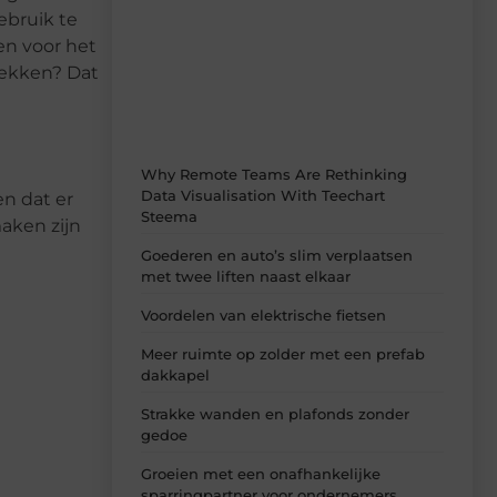
Laat je verrassen door de nieuwste blogs
ebruik te
op Smoods.nl – elke dag nieuwe content
en voor het
vol inspiratie, slimme tips en
verfrissende inzichten.
dekken? Dat
Why Remote Teams Are Rethinking
Data Visualisation With Teechart
en dat er
Steema
aken zijn
Goederen en auto’s slim verplaatsen
met twee liften naast elkaar
Voordelen van elektrische fietsen
Meer ruimte op zolder met een prefab
dakkapel
Strakke wanden en plafonds zonder
gedoe
Groeien met een onafhankelijke
sparringpartner voor ondernemers