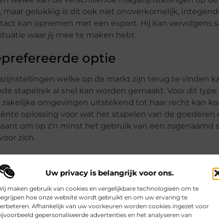
h, maar gelukkig is dit ook niet onoverkomelijk, integend
contact kan opnemen met een expert. Hij kan vervolgens
situatie waar jij mee te maken hebt.
eprefereerde optie
zijnstellingen welke op de markt zijn terug te vinden kan
e stapelrek al snel kan worden gemaakt. Voor dit type 
e, zakelijke omgevingen uitstekend tot haar recht kan ko
ënte oplossing voor wat het stapelen van de goederen o
ressant om op z’n minst het gebruik van een zogenaamd s
voor zich.
Uw privacy is belangrijk voor ons.
ij maken gebruik van cookies en vergelijkbare technologieën om te
egrijpen hoe onze website wordt gebruikt en om uw ervaring te
erbeteren. Afhankelijk van uw voorkeuren worden cookies ingezet voor
ijvoorbeeld gepersonaliseerde advertenties en het analyseren van