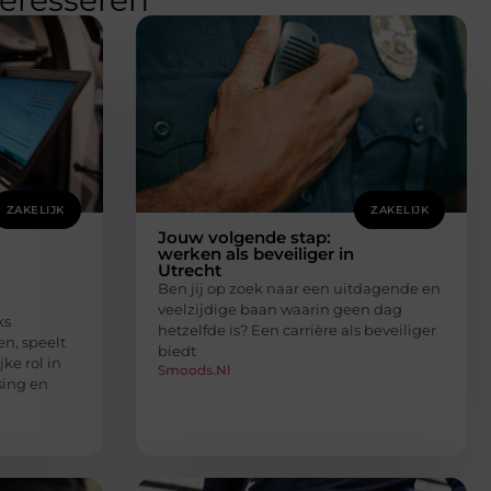
teresseren
ZAKELIJK
ZAKELIJK
Jouw volgende stap:
werken als beveiliger in
Utrecht
Ben jij op zoek naar een uitdagende en
veelzijdige baan waarin geen dag
ks
hetzelfde is? Een carrière als beveiliger
en, speelt
biedt
jke rol in
Smoods.nl
sing en