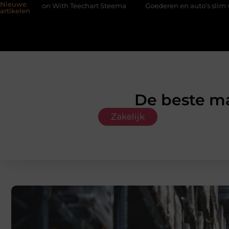
Nieuwe
h Teechart Steema
Goederen en auto’s slim verplaatsen met twee
artikelen
De beste ma
Zakelijk