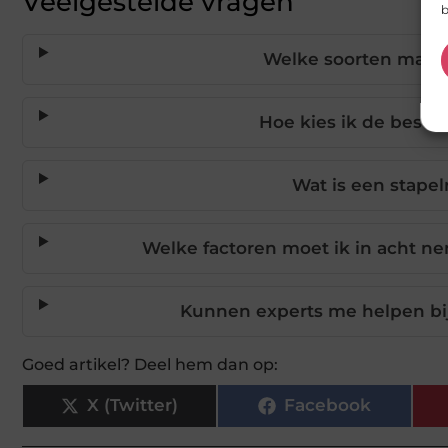
Veelgestelde vragen
b
Welke soorten magazi
Hoe kies ik de beste 
Wat is een stapel
Welke factoren moet ik in acht n
Kunnen experts me helpen bij 
Goed artikel? Deel hem dan op:
X (Twitter)
Facebook