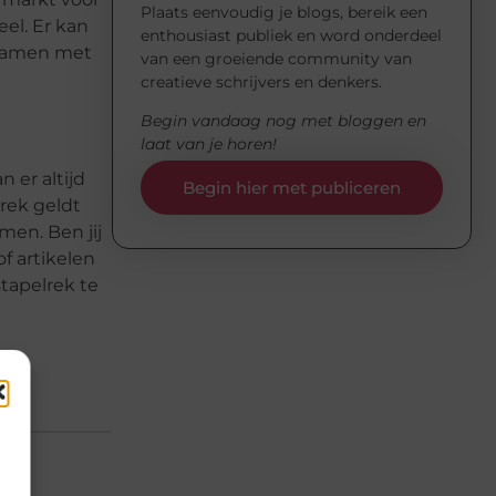
Plaats eenvoudig je blogs, bereik een
eel. Er kan
enthousiast publiek en word onderdeel
 samen met
van een groeiende community van
creatieve schrijvers en denkers.
Begin vandaag nog met bloggen en
laat van je horen!
 er altijd
Begin hier met publiceren
rek geldt
men. Ben jij
f artikelen
tapelrek te