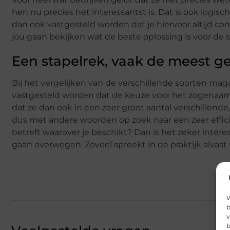
hen nu precies het interessantst is. Dat is ook logisc
dan ook vastgesteld worden dat je hiervoor altijd 
jou gaan bekijken wat de beste oplossing is voor de 
Een stapelrek, vaak de meest g
Bij het vergelijken van de verschillende soorten maga
vastgesteld worden dat de keuze voor het zogenaamd
dat ze dan ook in een zeer groot aantal verschillend
dus met andere woorden op zoek naar een zeer effici
betreft waarover je beschikt? Dan is het zeker inte
gaan overwegen. Zoveel spreekt in de praktijk alvast 
W
b
v
b