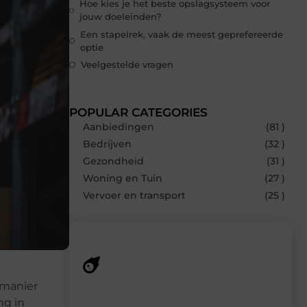
Hoe kies je het beste opslagsysteem voor
jouw doeleinden?
Een stapelrek, vaak de meest geprefereerde
optie
Veelgestelde vragen
POPULAR CATEGORIES
Aanbiedingen
(81 )
Bedrijven
(32 )
Gezondheid
(31 )
Woning en Tuin
(27 )
Vervoer en transport
(25 )
 manier
Recente berichten
ng in