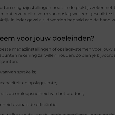
orten magazijnstellingen hoeft in de praktijk zeker niet 
nen dat ervoor elke vorm van opslag wel een geschikte st
raktijk in ieder geval altijd worden bepaald aan de hand 
steem voor jouw doeleinden?
beste magazijnstellingen of opslagsystemen voor jouw s
punten rekening zal willen houden. Zo dien je bijvoorbee
spunten:
aarvan sprake is;
apaciteit en opslagruimte;
enals de omloopsnelheid van het product;
heid evenals de efficiëntie;
ten welke van de verschillende magazijnstellingen op d