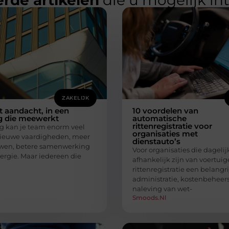
rde artikelen
die u mogelijk in
ZAKELIJK
 aandacht, in een
10 voordelen van
 die meewerkt
automatische
rittenregistratie voor
ng kan je team enorm veel
organisaties met
ieuwe vaardigheden, meer
dienstauto’s
uwen, betere samenwerking
Voor organisaties die dagelij
nergie. Maar iedereen die
afhankelijk zijn van voertuig
rittenregistratie een belangri
administratie, kostenbeheer
naleving van wet-
Smoods.nl