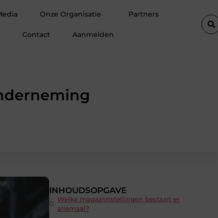
 ruimte op zolder met een prefab dakkapel
Strakke wanden en
Media
Onze Organisatie
Partners
Contact
Aanmelden
 onderneming
INHOUDSOPGAVE
Welke magazijnstellingen bestaan er
allemaal?