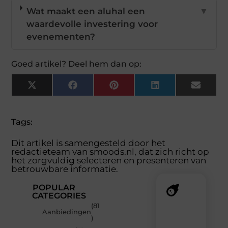
Wat maakt een aluhal een
▼
waardevolle investering voor
evenementen?
Goed artikel? Deel hem dan op:
X
Facebook
Pinterest
LinkedIn
Email
(Twitter)
Tags:
Dit artikel is samengesteld door het
redactieteam van smoods.nl, dat zich richt op
het zorgvuldig selecteren en presenteren van
betrouwbare informatie.
POPULAR
CATEGORIES
(81
Recente
Aanbiedingen
)
berichten