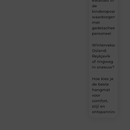
Kwaliteit in
de
kinderopvang
waarborgen
met
gedetacheerd
personeel
Wintervakantie
IJsland:
Reykjavik
of ringweg
in sneeuw?
Hoe kies je
de beste
hangmat
voor
comfort,
stijl en
ontspanning?