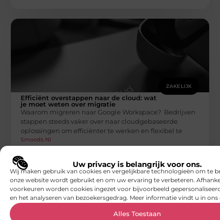
ZAKELIJK
Efficiënt overstappen naar de cloud: wat
je moet weten over migratie
Waarom migreren naar Google Workspace? Bedrijven
stappen steeds vaker over naar cloudgebaseerde
oplossingen om efficiënter te werken en flexibel te
Smoods.nl
Uw privacy is belangrijk voor ons.
Wij maken gebruik van cookies en vergelijkbare technologieën om te b
onze website wordt gebruikt en om uw ervaring te verbeteren. Afhanke
voorkeuren worden cookies ingezet voor bijvoorbeeld gepersonaliseerd
en het analyseren van bezoekersgedrag. Meer informatie vindt u in ons 
Alles Toestaan