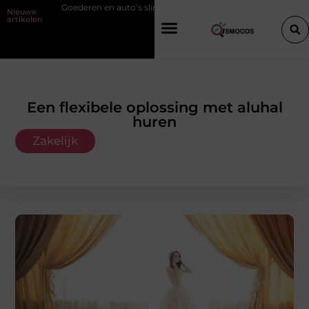
deren en auto’s slim verplaatsen met twee liften naast elkaar
Voordel
Nieuwe
artikelen
Een flexibele oplossing met aluhal
huren
Zakelijk