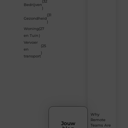
(32
Laat
Bedrijven
)
je
verrassen
(31
Gezondheid
door
)
de
Woning
(27
nieuwste
blogs
en Tuin
)
op
Vervoer
Smoods.nl
(25
en
– elke
)
dag
transport
nieuwe
content
vol
inspiratie,
slimme
tips
en
verfrissende
inzichten.
Why
Remote
Jouw
Teams Are