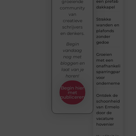
groeiende
een prefab
dakkapel
community
van
Strakke
creatieve
wanden en
schrijvers
plafonds
en denkers.
zonder
gedoe
Begin
vandaag
Groeien
nog met
met een
bloggen en
onafhankelijke
laat van je
sparringpartner
horen!
voor
ondernemers
Begin hier
met
Ontdek de
publiceren
schoonheid
van Ermelo
door de
vacature
hovenier