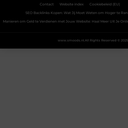
Contact
Website index
Cookiebeleid (EU)
SEO Backlinks Kopen: Wat Jij Moet Weten om Hoger te Ra
Manieren om Geld te Verdienen met Jouw Website: Haal Meer Uit Je Onl
www.smoods.nl.
All Rights Reserved © 2025