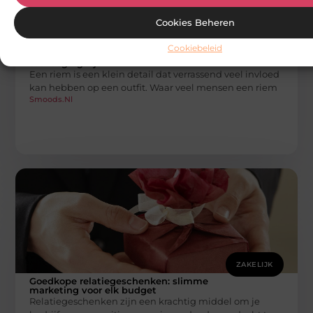
Cookies Beheren
ZAKELIJK
Cookiebeleid
Waarom leren dames riemen een stijlvolle
toevoeging zijn
Een riem is een klein detail dat verrassend veel invloed
kan hebben op een outfit. Waar veel mensen een riem
Smoods.nl
ZAKELIJK
Goedkope relatiegeschenken: slimme
marketing voor elk budget
Relatiegeschenken zijn een krachtig middel om je