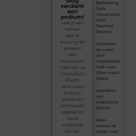
blog
Rethinking
verdient
Data
een
Visualisation
podium!
With
Heb jij een
Teechart
verhaal,
Steema
idee of
ervaring die
Goederen
anderen
en auto’s
kan
slim
inspireren?
verplaatsen
met twee
Deel het via
liften naast
Smoods.nl!
elkaar
Plaats
eenvoudig
Voordelen
je blogs,
van
bereik een
elektrische
enthousiast
fietsen
publiek en
word
Meer
onderdeel
ruimte op
van een
zolder met