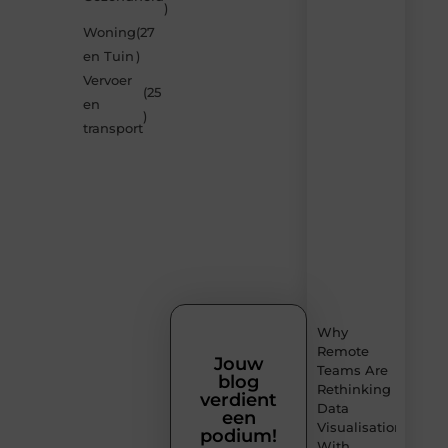
)
de
Woning
(27
nieuwste
blogs
en Tuin
)
op
Vervoer
Smoods.nl
(25
en
– elke
)
dag
transport
nieuwe
content
vol
inspiratie,
slimme
tips
en
verfrissende
inzichten.
Why
Remote
Jouw
Teams Are
blog
Rethinking
verdient
Data
een
Visualisation
podium!
With