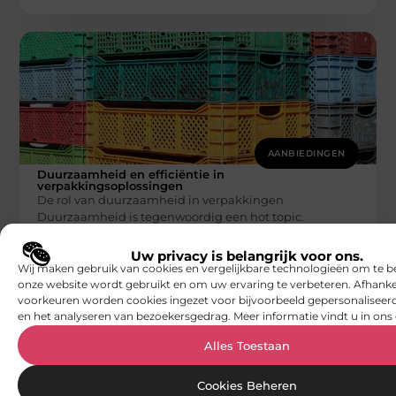
AANBIEDINGEN
Duurzaamheid en efficiëntie in
verpakkingsoplossingen
De rol van duurzaamheid in verpakkingen
Duurzaamheid is tegenwoordig een hot topic.
Bedrijven zoeken steeds vaker naar manieren om
Smoods.nl
Uw privacy is belangrijk voor ons.
Wij maken gebruik van cookies en vergelijkbare technologieën om te b
onze website wordt gebruikt en om uw ervaring te verbeteren. Afhanke
voorkeuren worden cookies ingezet voor bijvoorbeeld gepersonaliseerd
en het analyseren van bezoekersgedrag. Meer informatie vindt u in ons 
Alles Toestaan
Cookies Beheren