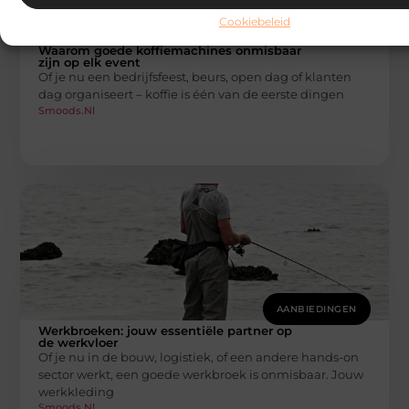
Cookiebeleid
AANBIEDINGEN
Waarom goede koffiemachines onmisbaar
zijn op elk event
Of je nu een bedrijfsfeest, beurs, open dag of klanten
dag organiseert – koffie is één van de eerste dingen
Smoods.nl
AANBIEDINGEN
Werkbroeken: jouw essentiële partner op
de werkvloer
Of je nu in de bouw, logistiek, of een andere hands-on
sector werkt, een goede werkbroek is onmisbaar. Jouw
werkkleding
Smoods.nl