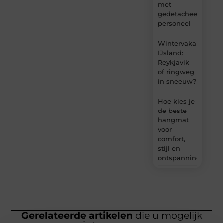
met
gedetacheerd
personeel
Wintervakantie
IJsland:
Reykjavik
of ringweg
in sneeuw?
Hoe kies je
de beste
hangmat
voor
comfort,
stijl en
ontspanning?
Gerelateerde artikelen
die u mogelijk