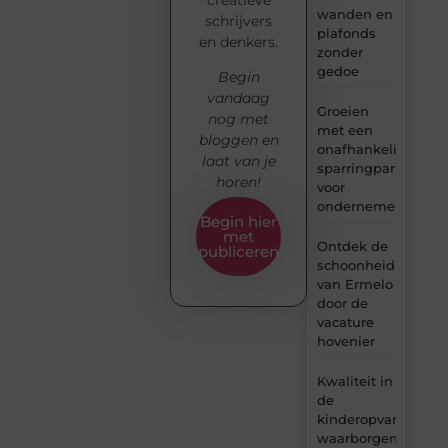
wanden en
schrijvers
plafonds
en denkers.
zonder
gedoe
Begin
vandaag
Groeien
nog met
met een
bloggen en
onafhankelijke
laat van je
sparringpartner
horen!
voor
ondernemers
Begin hier
met
Ontdek de
publiceren
schoonheid
van Ermelo
door de
vacature
hovenier
Kwaliteit in
de
kinderopvang
waarborgen