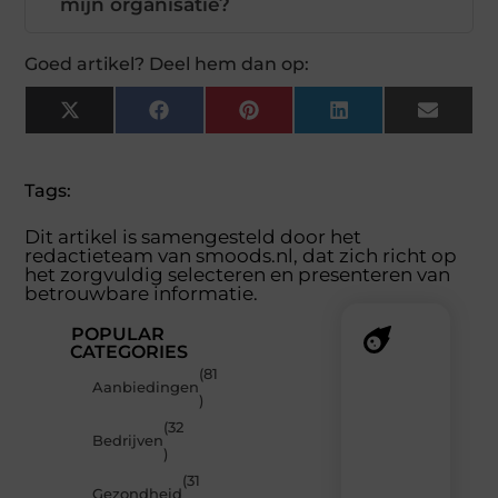
mijn organisatie?
Goed artikel? Deel hem dan op:
X
Facebook
Pinterest
LinkedIn
Email
(Twitter)
Tags:
Dit artikel is samengesteld door het
redactieteam van smoods.nl, dat zich richt op
het zorgvuldig selecteren en presenteren van
betrouwbare informatie.
POPULAR
CATEGORIES
(81
Recente
Aanbiedingen
)
berichten
(32
Laat
Bedrijven
)
je
verrassen
(31
Gezondheid
door