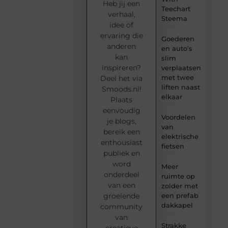
Heb jij een
Teechart
verhaal,
Steema
idee of
ervaring die
Goederen
anderen
en auto’s
kan
slim
inspireren?
verplaatsen
met twee
Deel het via
liften naast
Smoods.nl!
elkaar
Plaats
eenvoudig
Voordelen
je blogs,
van
bereik een
elektrische
enthousiast
fietsen
publiek en
word
Meer
onderdeel
ruimte op
van een
zolder met
groeiende
een prefab
dakkapel
community
van
Strakke
creatieve