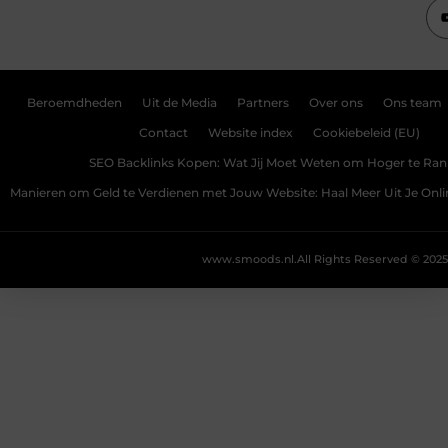
Beroemdheden
Uit de Media
Partners
Over ons
Ons team
Contact
Website index
Cookiebeleid (EU)
SEO Backlinks Kopen: Wat Jij Moet Weten om Hoger te Ra
Manieren om Geld te Verdienen met Jouw Website: Haal Meer Uit Je Onl
www.smoods.nl.
All Rights Reserved © 2025