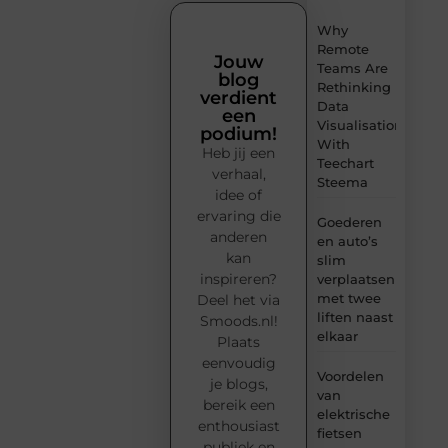
Why
Remote
Jouw
Teams Are
blog
Rethinking
verdient
Data
een
Visualisation
podium!
With
Heb jij een
Teechart
verhaal,
Steema
idee of
ervaring die
Goederen
anderen
en auto’s
kan
slim
inspireren?
verplaatsen
met twee
Deel het via
liften naast
Smoods.nl!
elkaar
Plaats
eenvoudig
Voordelen
je blogs,
van
bereik een
elektrische
enthousiast
fietsen
publiek en