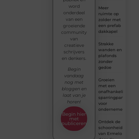
word
Meer
onderdeel
ruimte op
van een
zolder met
groeiende
een prefab
dakkapel
community
van
Strakke
creatieve
wanden en
schrijvers
plafonds
en denkers.
zonder
gedoe
Begin
vandaag
Groeien
nog met
met een
bloggen en
onafhankelijke
laat van je
sparringpartner
horen!
voor
ondernemers
Begin hier
met
Ontdek de
publiceren
schoonheid
van Ermelo