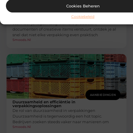
AANBIEDINGEN
Cookies Beheren
De kracht van compact versturen: een blik
op slimme oplossingen voor kleine
Cookiebeleid
zendingen
Wanneer je regelmatig kleinere producten,
documenten of creatieve items verstuurt, ontdek je al
snel dat niet elke verpakking even praktisch
Smoods.nl
AANBIEDINGEN
Duurzaamheid en efficiëntie in
verpakkingsoplossingen
De rol van duurzaamheid in verpakkingen
Duurzaamheid is tegenwoordig een hot topic.
Bedrijven zoeken steeds vaker naar manieren om
Smoods.nl