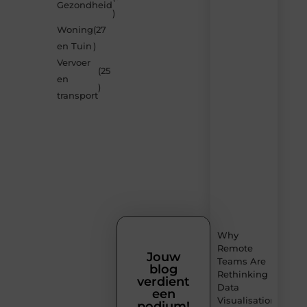
Gezondheid
door
)
de
Woning
(27
nieuwste
blogs
en Tuin
)
op
Vervoer
Smoods.nl
(25
en
– elke
)
dag
transport
nieuwe
content
vol
inspiratie,
slimme
tips
en
verfrissende
inzichten.
Why
Remote
Jouw
Teams Are
blog
Rethinking
verdient
Data
een
Visualisation
podium!