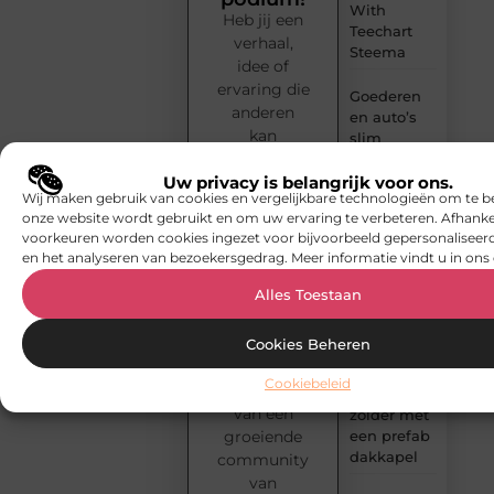
With
Heb jij een
Teechart
verhaal,
Steema
idee of
ervaring die
Goederen
anderen
en auto’s
kan
slim
inspireren?
verplaatsen
met twee
Deel het via
Uw privacy is belangrijk voor ons.
Wij maken gebruik van cookies en vergelijkbare technologieën om te b
liften naast
Smoods.nl!
onze website wordt gebruikt en om uw ervaring te verbeteren. Afhanke
elkaar
Plaats
voorkeuren worden cookies ingezet voor bijvoorbeeld gepersonaliseerd
eenvoudig
en het analyseren van bezoekersgedrag. Meer informatie vindt u in ons 
Voordelen
je blogs,
van
Alles Toestaan
bereik een
elektrische
enthousiast
fietsen
publiek en
Cookies Beheren
word
Meer
Cookiebeleid
onderdeel
ruimte op
van een
zolder met
groeiende
een prefab
dakkapel
community
van