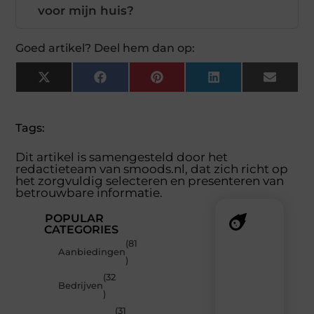
voor mijn huis?
Goed artikel? Deel hem dan op:
X
Facebook
Pinterest
LinkedIn
Email
(Twitter)
Tags:
Dit artikel is samengesteld door het
redactieteam van smoods.nl, dat zich richt op
het zorgvuldig selecteren en presenteren van
betrouwbare informatie.
POPULAR
CATEGORIES
(81
Recente
Aanbiedingen
)
berichten
(32
Laat
Bedrijven
)
je
verrassen
(31