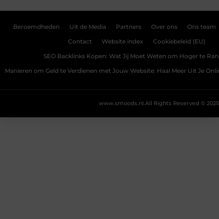
Beroemdheden
Uit de Media
Partners
Over ons
Ons team
Contact
Website index
Cookiebeleid (EU)
SEO Backlinks Kopen: Wat Jij Moet Weten om Hoger te Ra
Manieren om Geld te Verdienen met Jouw Website: Haal Meer Uit Je Onl
www.smoods.nl.
All Rights Reserved © 2025