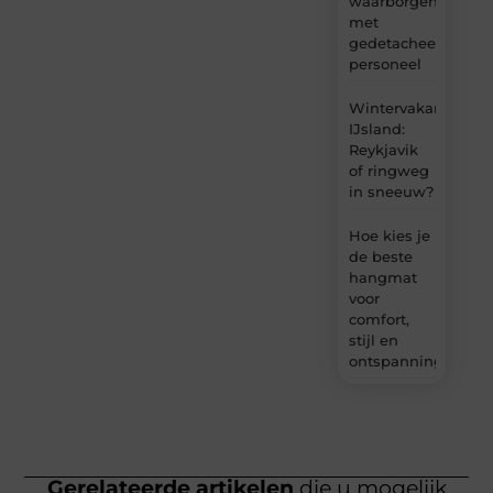
waarborgen
met
gedetacheerd
personeel
Wintervakantie
IJsland:
Reykjavik
of ringweg
in sneeuw?
Hoe kies je
de beste
hangmat
voor
comfort,
stijl en
ontspanning?
Gerelateerde artikelen
die u mogelijk