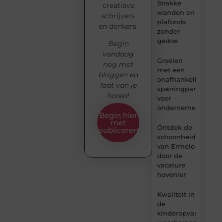
Strakke
creatieve
wanden en
schrijvers
plafonds
en denkers.
zonder
gedoe
Begin
vandaag
Groeien
nog met
met een
bloggen en
onafhankelijke
laat van je
sparringpartner
horen!
voor
ondernemers
Begin hier
met
Ontdek de
publiceren
schoonheid
van Ermelo
door de
vacature
hovenier
Kwaliteit in
de
kinderopvang