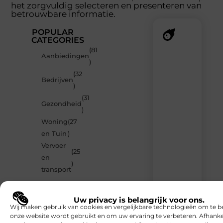
het zorgvuldig selecteren en presenteren van
betrouwbare informatie.
POPULAR
CATEGORIES
(81
Recente
Aanbiedingen
)
berichten
(32
Laat
Bedrijven
)
je
verrassen
(31
Gezondheid
door
)
de
Woning
(27
nieuwste
blogs
en Tuin
)
op
Vervoer
Smoods.nl
(25
en
– elke
)
dag
transport
nieuwe
content
vol
Uw privacy is belangrijk voor ons.
inspiratie,
Wij maken gebruik van cookies en vergelijkbare technologieën om te b
slimme
onze website wordt gebruikt en om uw ervaring te verbeteren. Afhanke
tips