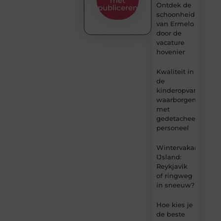
met
Ontdek de
publiceren
schoonheid
van Ermelo
door de
vacature
hovenier
Kwaliteit in
de
kinderopvang
waarborgen
met
gedetacheerd
personeel
Wintervakantie
IJsland:
Reykjavik
of ringweg
in sneeuw?
Hoe kies je
de beste