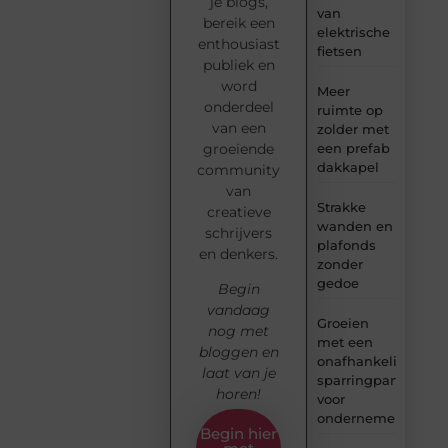
je blogs,
van
bereik een
elektrische
enthousiast
fietsen
publiek en
word
Meer
onderdeel
ruimte op
van een
zolder met
groeiende
een prefab
dakkapel
community
van
Strakke
creatieve
wanden en
schrijvers
plafonds
en denkers.
zonder
gedoe
Begin
vandaag
Groeien
nog met
met een
bloggen en
onafhankelijke
laat van je
sparringpartner
horen!
voor
ondernemers
Begin hier