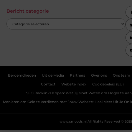
Bericht categorie
Beroemdheden
Uit de Media
Partners
Over ons
Ons team
Contact
Website index
Cookiebeleid (EU)
SEO Backlinks Kopen: Wat Jij Moet Weten om Hoger te Ra
Manieren om Geld te Verdienen met Jouw Website: Haal Meer Uit Je Onl
www.smoods.nl.
All Rights Reserved © 2025