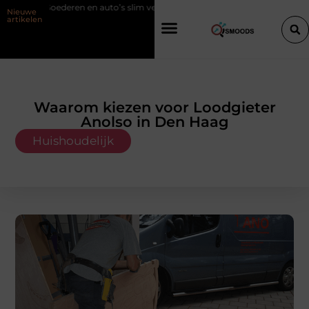
Goederen en auto’s slim verplaatsen met twee liften naast elkaar
Nieuwe
artikelen
Waarom kiezen voor Loodgieter
Anolso in Den Haag
Huishoudelijk