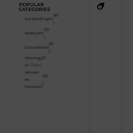
POPULAR
CATEGORIES
(81
Recente
Aanbiedingen
)
berichten
(32
Laat
Bedrijven
)
je
verrassen
(31
Gezondheid
door
)
de
Woning
(27
nieuwste
blogs
en Tuin
)
op
Vervoer
Smoods.nl
(25
en
– elke
)
dag
transport
nieuwe
content
vol
inspiratie,
slimme
tips
en
verfrissende