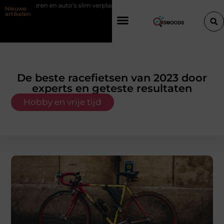
deren en auto’s slim verplaatsen met twee liften naast elkaar
Voordel
Nieuwe
artikelen
De beste racefietsen van 2023 door
experts en geteste resultaten
Hobby en vrije tijd