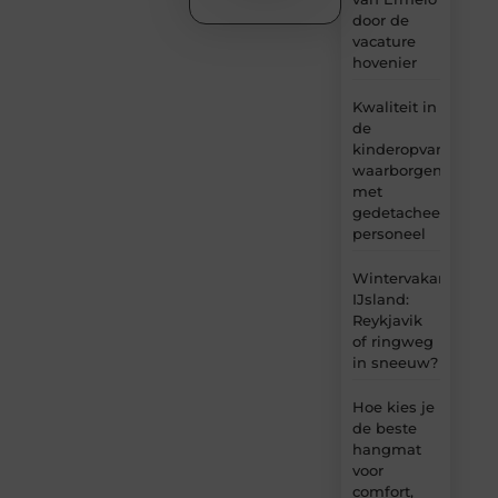
door de
vacature
hovenier
Kwaliteit in
de
kinderopvang
waarborgen
met
gedetacheerd
personeel
Wintervakantie
IJsland:
Reykjavik
of ringweg
in sneeuw?
Hoe kies je
de beste
hangmat
voor
comfort,