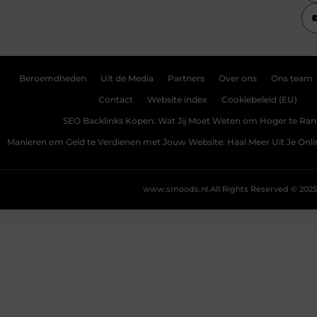
Beroemdheden
Uit de Media
Partners
Over ons
Ons team
Contact
Website index
Cookiebeleid (EU)
SEO Backlinks Kopen: Wat Jij Moet Weten om Hoger te Ra
Manieren om Geld te Verdienen met Jouw Website: Haal Meer Uit Je Onl
www.smoods.nl.
All Rights Reserved © 2025