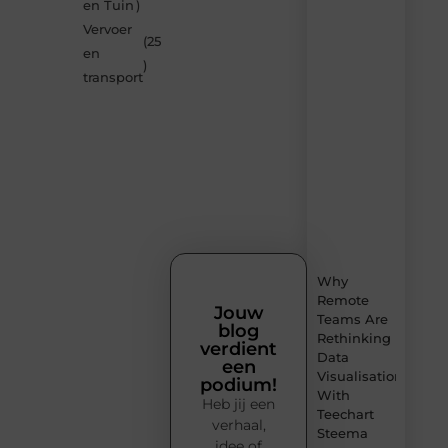
blogs
en Tuin
)
op
Vervoer
Smoods.nl
(25
en
– elke
)
dag
transport
nieuwe
content
vol
inspiratie,
slimme
tips
en
verfrissende
inzichten.
Why
Remote
Jouw
Teams Are
blog
Rethinking
verdient
Data
een
Visualisation
podium!
With
Heb jij een
Teechart
verhaal,
Steema
idee of