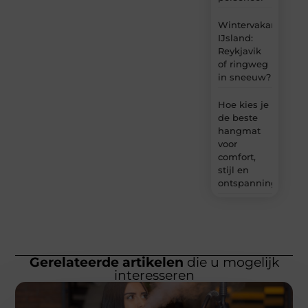
Wintervakantie
IJsland:
Reykjavik
of ringweg
in sneeuw?
Hoe kies je
de beste
hangmat
voor
comfort,
stijl en
ontspanning?
Gerelateerde artikelen
die u mogelijk
interesseren