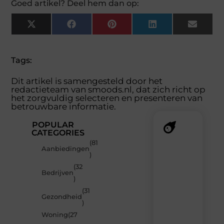
Goed artikel? Deel hem dan op:
X
Facebook
Pinterest
LinkedIn
Email
(Twitter)
Tags:
Dit artikel is samengesteld door het
redactieteam van smoods.nl, dat zich richt op
het zorgvuldig selecteren en presenteren van
betrouwbare informatie.
POPULAR
CATEGORIES
(81
Recente
Aanbiedingen
)
berichten
(32
Laat
Bedrijven
)
je
verrassen
(31
Gezondheid
door
)
de
Woning
(27
nieuwste