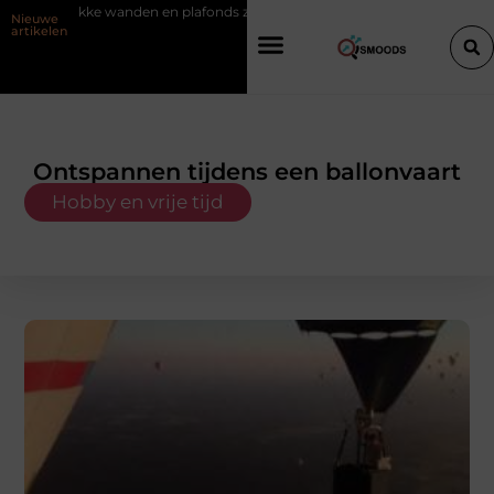
trakke wanden en plafonds zonder gedoe
Groeien met een onafhanke
Nieuwe
artikelen
Ontspannen tijdens een ballonvaart
Hobby en vrije tijd