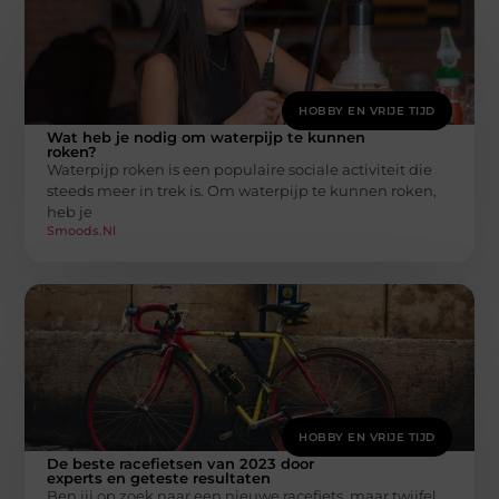
HOBBY EN VRIJE TIJD
Wat heb je nodig om waterpijp te kunnen
roken?
Waterpijp roken is een populaire sociale activiteit die
steeds meer in trek is. Om waterpijp te kunnen roken,
heb je
Smoods.nl
HOBBY EN VRIJE TIJD
De beste racefietsen van 2023 door
experts en geteste resultaten
Ben jij op zoek naar een nieuwe racefiets, maar twijfel