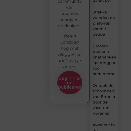
dakkapel
community
van
Strakke
creatieve
wanden en
schrijvers
plafonds
en denkers.
zonder
gedoe
Begin
vandaag
Groeien
nog met
met een
bloggen en
onafhankelijke
laat van je
sparringpartner
horen!
voor
ondernemers
Begin hier
met
Ontdek de
publiceren
schoonheid
van Ermelo
door de
vacature
hovenier
Kwaliteit in
de