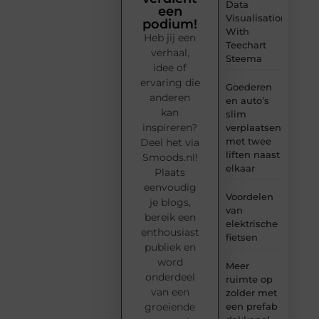
Data
een
Visualisation
podium!
With
Heb jij een
Teechart
verhaal,
Steema
idee of
ervaring die
Goederen
anderen
en auto’s
kan
slim
inspireren?
verplaatsen
met twee
Deel het via
liften naast
Smoods.nl!
elkaar
Plaats
eenvoudig
Voordelen
je blogs,
van
bereik een
elektrische
enthousiast
fietsen
publiek en
word
Meer
onderdeel
ruimte op
van een
zolder met
groeiende
een prefab