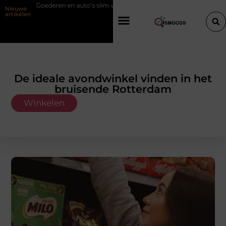
en auto’s slim verplaatsen met twee liften naast elkaar
Voordelen van
Nieuwe
artikelen
De ideale avondwinkel vinden in het
bruisende Rotterdam
Winkelen