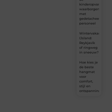
kinderopvang
waarborgen
met
gedetacheerd
personeel
Wintervakantie
IJsland:
Reykjavik
of ringweg
in sneeuw?
Hoe kies je
de beste
hangmat
voor
comfort,
stijl en
ontspanning?