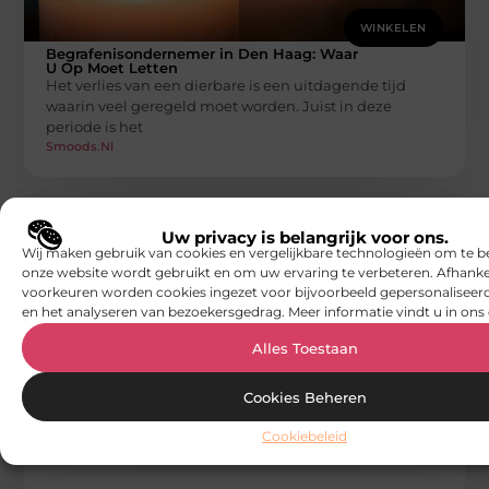
WINKELEN
Begrafenisondernemer in Den Haag: Waar
U Op Moet Letten
Het verlies van een dierbare is een uitdagende tijd
waarin veel geregeld moet worden. Juist in deze
periode is het
Smoods.nl
Uw privacy is belangrijk voor ons.
Wij maken gebruik van cookies en vergelijkbare technologieën om te b
onze website wordt gebruikt en om uw ervaring te verbeteren. Afhanke
voorkeuren worden cookies ingezet voor bijvoorbeeld gepersonaliseerd
en het analyseren van bezoekersgedrag. Meer informatie vindt u in ons 
Alles Toestaan
WINKELEN
Waar op letten bij het kiezen van een
autorijkschool in Tilburg? Vragen en
Cookies Beheren
Antwoorden
Het behalen van je rijbewijs is een grote mijlpaal in je
Cookiebeleid
leven. Het geeft je immers de vrijheid om te
Smoods.nl