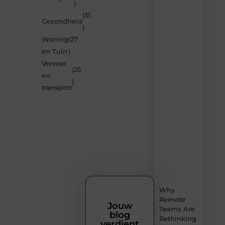
)
je
verrassen
(31
Gezondheid
door
)
de
Woning
(27
nieuwste
blogs
en Tuin
)
op
Vervoer
Smoods.nl
(25
en
– elke
)
dag
transport
nieuwe
content
vol
inspiratie,
slimme
tips
en
verfrissende
inzichten.
Why
Remote
Jouw
Teams Are
blog
Rethinking
verdient