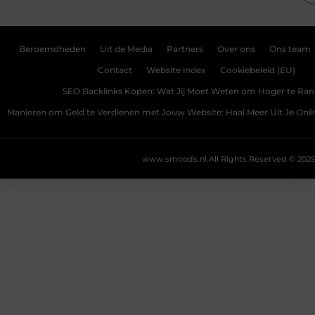
Beroemdheden
Uit de Media
Partners
Over ons
Ons team
Contact
Website index
Cookiebeleid (EU)
SEO Backlinks Kopen: Wat Jij Moet Weten om Hoger te Ra
Manieren om Geld te Verdienen met Jouw Website: Haal Meer Uit Je Onl
www.smoods.nl.
All Rights Reserved © 2025