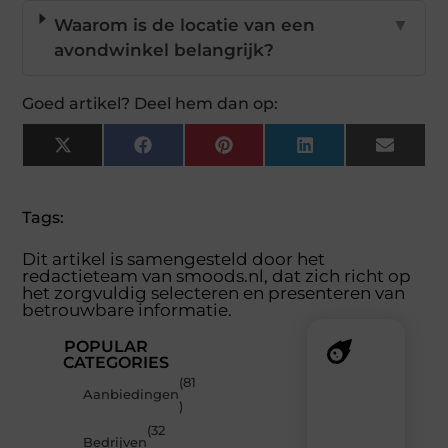
Waarom is de locatie van een
▼
avondwinkel belangrijk?
Goed artikel? Deel hem dan op:
X
Facebook
Pinterest
LinkedIn
Email
(Twitter)
Tags:
Dit artikel is samengesteld door het
redactieteam van smoods.nl, dat zich richt op
het zorgvuldig selecteren en presenteren van
betrouwbare informatie.
POPULAR
CATEGORIES
(81
Recente
Aanbiedingen
)
berichten
(32
Laat
Bedrijven