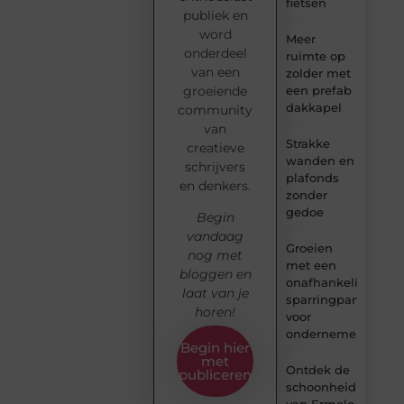
fietsen
publiek en
word
Meer
onderdeel
ruimte op
van een
zolder met
groeiende
een prefab
dakkapel
community
van
Strakke
creatieve
wanden en
schrijvers
plafonds
en denkers.
zonder
gedoe
Begin
vandaag
Groeien
nog met
met een
bloggen en
onafhankelijke
laat van je
sparringpartner
horen!
voor
ondernemers
Begin hier
met
Ontdek de
publiceren
schoonheid
van Ermelo