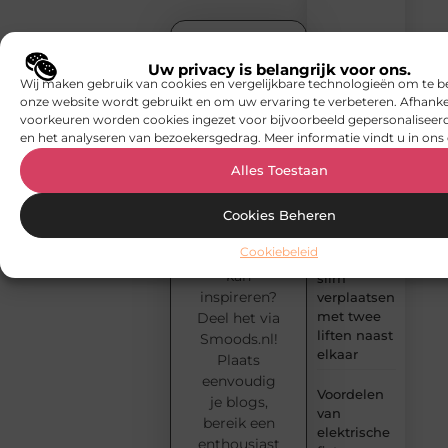
inzichten.
Why
Remote
Uw privacy is belangrijk voor ons.
Jouw
Wij maken gebruik van cookies en vergelijkbare technologieën om te b
Teams Are
blog
onze website wordt gebruikt en om uw ervaring te verbeteren. Afhanke
Rethinking
verdient
voorkeuren worden cookies ingezet voor bijvoorbeeld gepersonaliseerd
Data
een
en het analyseren van bezoekersgedrag. Meer informatie vindt u in ons 
Visualisation
podium!
With
Heb jij een
Alles Toestaan
Teechart
verhaal,
Steema
idee of
Cookies Beheren
ervaring die
Goederen
Cookiebeleid
anderen
en auto’s
kan
slim
inspireren?
verplaatsen
met twee
Deel het via
liften naast
Smoods.nl!
elkaar
Plaats
eenvoudig
Voordelen
je blogs,
van
bereik een
elektrische
enthousiast