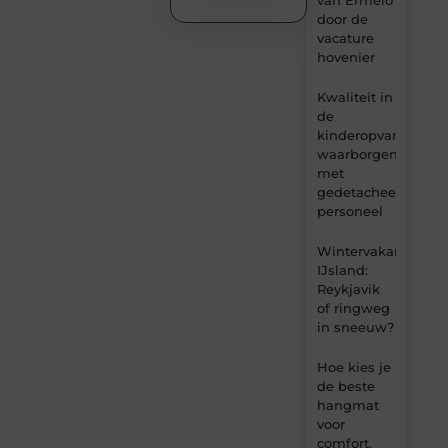
door de
vacature
hovenier
Kwaliteit in
de
kinderopvang
waarborgen
met
gedetacheerd
personeel
Wintervakantie
IJsland:
Reykjavik
of ringweg
in sneeuw?
Hoe kies je
de beste
hangmat
voor
comfort,