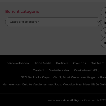
Bericht categorie
Beroemdheden
Uit de Media
Partners
Over ons
Ons team
Contact
Website index
Cookiebeleid (EU)
SEO Backlinks Kopen: Wat Jij Moet Weten om Hoger te Ra
Manieren om Geld te Verdienen met Jouw Website: Haal Meer Uit Je Onl
www.smoods.nl.
All Rights Reserved © 2025