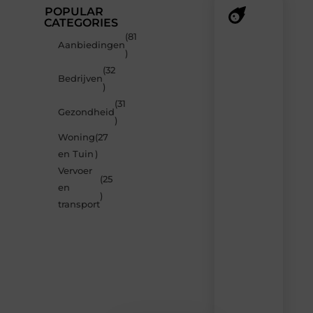
POPULAR
CATEGORIES
(81
Recente
Aanbiedingen
)
berichten
(32
Laat
Bedrijven
)
je
verrassen
(31
Gezondheid
door
)
de
Woning
(27
nieuwste
blogs
en Tuin
)
op
Vervoer
Smoods.nl
(25
en
– elke
)
dag
transport
nieuwe
content
vol
inspiratie,
slimme
tips
en
verfrissende