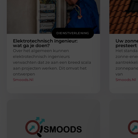
DIENSTVERLENING
Elektrotechnisch ingenieur:
Uw zonne-
wat ga je doen?
presteert
Over het algemeen kunnen
Het standa
elektrotechnisch ingenieurs
zonne-ener
verwachten dat ze aan een breed scala
aantrekkeli
aan projecten werken. Dit omvat het
zonnepanel
ontwerpen
van
Smoods.nl
Smoods.nl