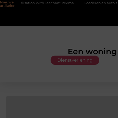
Nieuwe
ation With Teechart Steema
Goederen en auto’s slim verplaatsen
artikelen
Een woning 
Dienstverlening