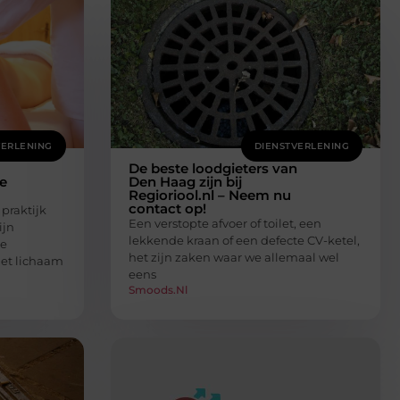
VERLENING
DIENSTVERLENING
De beste loodgieters van
e
Den Haag zijn bij
Regioriool.nl – Neem nu
contact op!
praktijk
Een verstopte afvoer of toilet, een
ijn
lekkende kraan of een defecte CV-ketel,
te
het zijn zaken waar we allemaal wel
het lichaam
eens
Smoods.nl