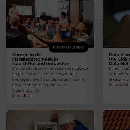
DIENSTVERLENING
Kansen in de
Data Man
installatietechniek in
Uw Gids n
Noord-Holland ontdekken
Data-Beh
De installatietechniek is een veelzijdige
In het digi
en groeiende sector die essentiële
is data he
bijdragen levert aan de modernisering
elke omvan
Smoods.nl
en verduurzaming van onze
leefomgeving.
Smoods.nl