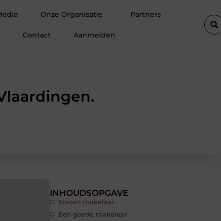
Meer ruimte op zolder met een prefab dakkapel
Strakke w
Media
Onze Organisatie
Partners
Contact
Aanmelden
Vlaardingen.
INHOUDSOPGAVE
Kosten makelaar
Een goede makelaar