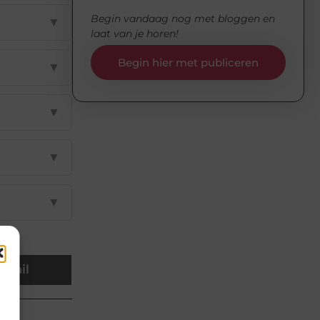
Begin vandaag nog met bloggen en
▼
laat van je horen!
Begin hier met publiceren
▼
▼
▼
▼
Email