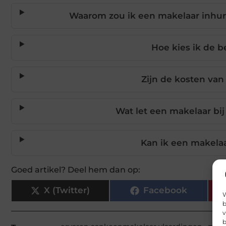
Waarom zou ik een makelaar inhur
Hoe kies ik de b
Zijn de kosten va
Wat let een makelaar bi
Kan ik een makela
Goed artikel? Deel hem dan op:
X (Twitter)
Facebook
W
b
v
b