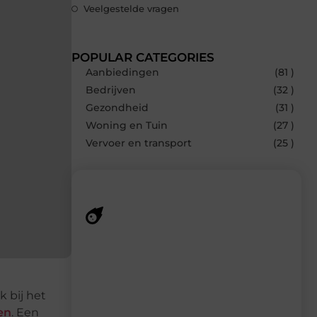
Veelgestelde vragen
POPULAR CATEGORIES
Aanbiedingen
(81 )
Bedrijven
(32 )
Gezondheid
(31 )
Woning en Tuin
(27 )
Vervoer en transport
(25 )
Recente berichten
Laat je verrassen door de nieuwste blogs
op Smoods.nl – elke dag nieuwe content
vol inspiratie, slimme tips en
ok bij het
verfrissende inzichten.
en
. Een