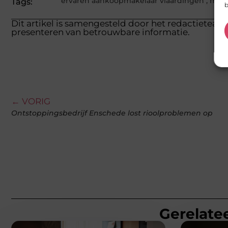
ervaren aankoopmakelaar vlaardingen
,
make
Tags:
b
Dit artikel is samengesteld door het redactieteam 
presenteren van betrouwbare informatie.
← VORIG
Ontstoppingsbedrijf Enschede lost rioolproblemen op
Gerelatee