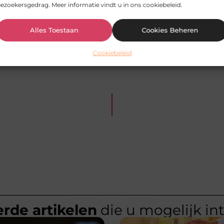
laar
,
wonen in vlaardingen
ezoekersgedrag. Meer informatie vindt u in ons cookiebeleid.
van smoods.nl, dat zich richt op het zorgvuldig sele
Alles Toestaan
Cookies Beheren
Cookiebeleid
rde artikelen
die u mogelijk in