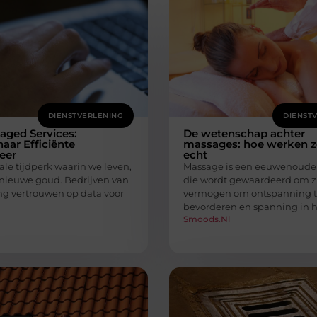
DIENSTVERLENING
DIENST
aged Services:
De wetenschap achter
aar Efficiënte
massages: hoe werken z
eer
echt
tale tijdperk waarin we leven,
Massage is een eeuwenoude 
t nieuwe goud. Bedrijven van
die wordt gewaardeerd om z
g vertrouwen op data voor
vermogen om ontspanning 
bevorderen en spanning in 
Smoods.nl