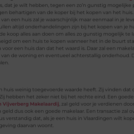
 dat je wilt hebben, tegen een zo’n gunstig mogelijke p
gen behartigen van de koper bij het kopen van het huis. 
an een huis zal je waarschijnlijk maar eenmaal in je le
len altijd onderhandelingen zijn bij het kopen van je h
 de koop alles aan doen om alles zo gunstig mogelijk te 
geneigd om een huis te kopen wanneer het in de buurt sta
voor een huis dan dat het waard is. Daar zal een makel
e van de woning en eventueel achterstallig onderhoud. Da
alen.
 huis weinig toegevoerde waarde heeft. Zij vinden dat
 Zij hebben het zeker niet bij het rechte eind. Een goed
 Vijverberg Makelaardij
, zal geld voor je verdienen do
n geld dus ook een goede makelaar. Een transactie zal o
verstandig dat, als je een huis in Vlaardingen wilt kop
mgeving daarvan woont.