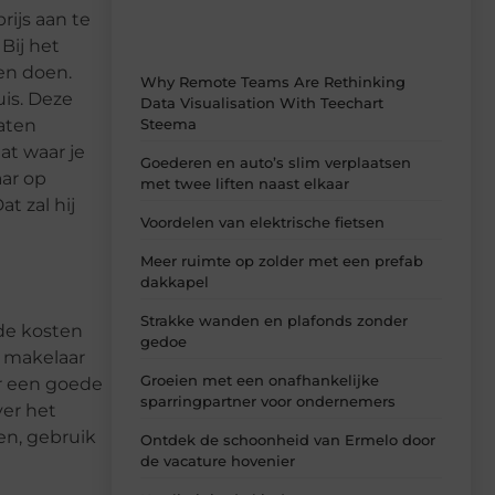
rijs aan te
Bij het
ven doen.
Why Remote Teams Are Rethinking
uis. Deze
Data Visualisation With Teechart
laten
Steema
at waar je
Goederen en auto’s slim verplaatsen
aar op
met twee liften naast elkaar
t zal hij
Voordelen van elektrische fietsen
Meer ruimte op zolder met een prefab
dakkapel
Strakke wanden en plafonds zonder
 de kosten
gedoe
e makelaar
Groeien met een onafhankelijke
or een goede
sparringpartner voor ondernemers
ver het
en, gebruik
Ontdek de schoonheid van Ermelo door
de vacature hovenier