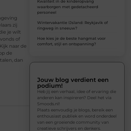
Kwaliteit in de kinderopvang
waarborgen met gedetacheerd
personeel
omgeving
Wintervakantie IJsland: Reykjavik of
aars zij
ringweg in sneeuw?
ie je wilt
Hoe kies je de beste hangmat voor
avonds of
comfort, stijl en ontspanning?
Kijk naar de
 op de
talen, dan
Jouw blog verdient een
podium!
Heb jij een verhaal, idee of ervaring die
anderen kan inspireren? Deel het via
Smoods.nl!
Plaats eenvoudig je blogs, bereik een
enthousiast publiek en word onderdeel
van een groeiende community van
creatieve schrijvers en denkers.