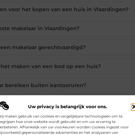
en voor het kopen van een huis in Vlaardingen?
este makelaar in Vlaardingen?
n een makelaar gerechtvaardigd?
j het maken van een bod op een huis?
ar bereiken buiten kantooruren?
Uw privacy is belangrijk voor ons.
Pinterest
LinkedIn
ij maken gebruik van cookies en vergelijkbare technologieën om te
egrijpen hoe onze website wordt gebruikt en om uw ervaring te
erbeteren. Afhankelijk van uw voorkeuren worden cookies ingezet voor
ijvoorbeeld gepersonaliseerde advertenties en het analyseren van