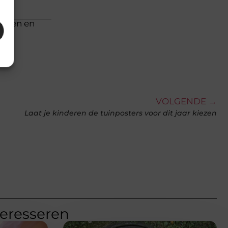
cteren en
VOLGENDE →
Laat je kinderen de tuinposters voor dit jaar kiezen
teresseren