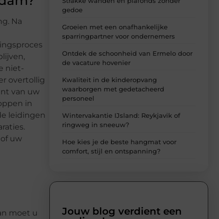
erdam?
Strakke wanden en plafonds zonder
gedoe
ng. Na
Groeien met een onafhankelijke
sparringpartner voor ondernemers
ringsproces
Ontdek de schoonheid van Ermelo door
lijven,
de vacature hovenier
e niet-
r overtollig
Kwaliteit in de kinderopvang
waarborgen met gedetacheerd
ant van uw
personeel
toppen in
de leidingen
Wintervakantie IJsland: Reykjavik of
ringweg in sneeuw?
raties.
 of uw
Hoe kies je de beste hangmat voor
comfort, stijl en ontspanning?
Jouw blog verdient een
van moet u