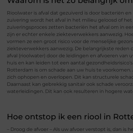
Waarom is het zo belangrijk om
Rioolwater is afval dat gezuiverd is door bacteriën e
zuivering wordt het afval in het milieu geloosd of h
zuiveringsproces zetten bacteriën het afval om in een
zijn er echter enkele ziekteverwekkers aanwezig. Hoe
vormen ze een groot risico voor de menselijke gezondh
ziekteverwekkers aanwezig. De belangrijkste reden d
afval (rioolwater) door de leidingen en afvoeren van
huis en kan leiden tot een aantal gezondheidsrisico’
Rotterdam is om schade aan uw huis te voorkomen. Als
zich ophopen en overlopen. Dit kan structurele schad
Daarnaast kan gebrekkig sanitair ook schade veroorz
waterleidingen. Dit kan ook resulteren in hogere wat
Hoe ontstop ik een riool in Rot
– Droog de afvoer – Als uw afvoer verstopt is, dan is 