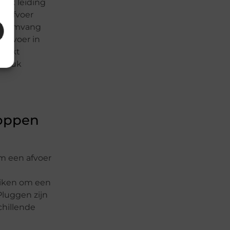
tuk leiding
e afvoer
 de omvang
 afvoer in
zaakt
e stuk
toppen
m een afvoer
uiken om een
Pluggen zijn
chillende