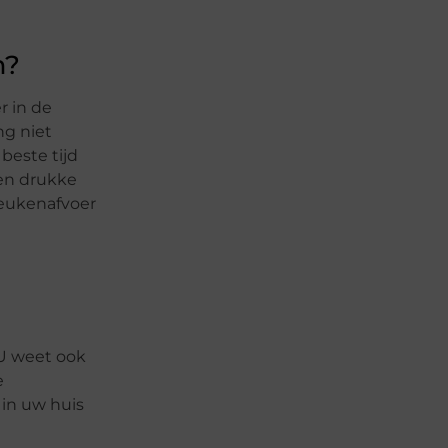
m?
r in de
ng niet
beste tijd
een drukke
keukenafvoer
U weet ook
e
in uw huis