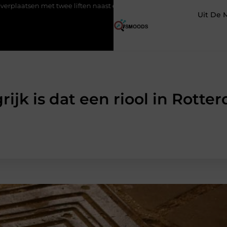
wee liften naast elkaar
Voordelen van elektrische fietsen
M
Uit De 
ijk is dat een riool in Rotte