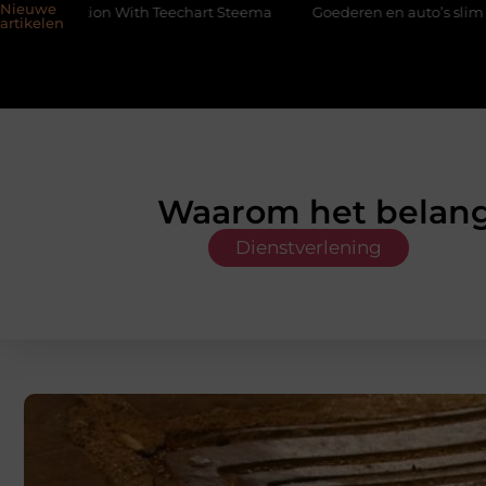
Nieuwe
With Teechart Steema
Goederen en auto’s slim verplaatsen met t
artikelen
Waarom het belangr
Dienstverlening