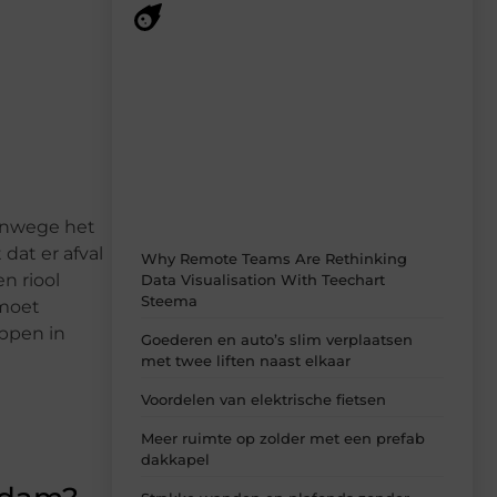
Recente berichten
Laat je verrassen door de nieuwste blogs
op Smoods.nl – elke dag nieuwe content
vol inspiratie, slimme tips en
verfrissende inzichten.
Vanwege het
dat er afval
Why Remote Teams Are Rethinking
n riool
Data Visualisation With Teechart
Steema
 moet
oppen in
Goederen en auto’s slim verplaatsen
met twee liften naast elkaar
Voordelen van elektrische fietsen
Meer ruimte op zolder met een prefab
dakkapel