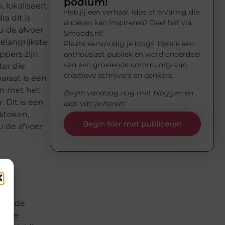
podium!
 lokaliseert
Heb jij een verhaal, idee of ervaring die
a dit is
anderen kan inspireren? Deel het via
u de afvoer
Smoods.nl!
elangrijkste
Plaats eenvoudig je blogs, bereik een
ppers zijn
enthousiast publiek en word onderdeel
van een groeiende community van
or die
creatieve schrijvers en denkers.
araat is een
en met het
Begin vandaag nog met bloggen en
 Dit is een
laat van je horen!
stoken,
Begin hier met publiceren
u de afvoer
aan de
in de