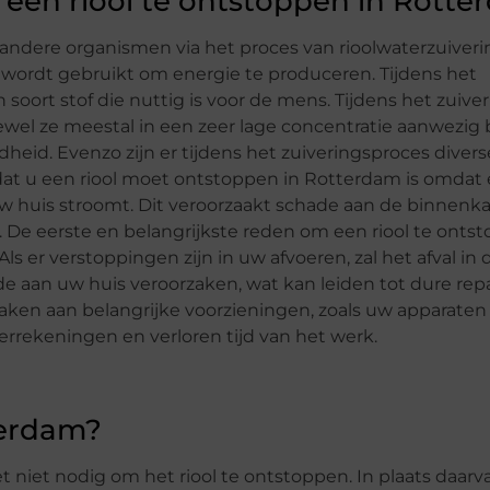
 een riool te ontstoppen in Rott
n andere organismen via het proces van rioolwaterzuiveri
et wordt gebruikt om energie te produceren. Tijdens het
 soort stof die nuttig is voor de mens. Tijdens het zuive
wel ze meestal in een zeer lage concentratie aanwezig b
eid. Evenzo zijn er tijdens het zuiveringsproces divers
at u een riool moet ontstoppen in Rotterdam is omdat e
 uw huis stroomt. Dit veroorzaakt schade aan de binnenk
s. De eerste en belangrijkste reden om een riool te onts
 er verstoppingen zijn in uw afvoeren, zal het afval in 
e aan uw huis veroorzaken, wat kan leiden tot dure repa
aken aan belangrijke voorzieningen, zoals uw apparaten
errekeningen en verloren tijd van het werk.
terdam?
het niet nodig om het riool te ontstoppen. In plaats daar