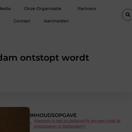
eer ruimte op zolder met een prefab dakkapel
Strakke wanden
Media
Onze Organisatie
Partners
Contact
Aanmelden
rdam ontstopt wordt
INHOUDSOPGAVE
Waarom is het zo belangrijk om een riool te
ontstoppen in Rotterdam?