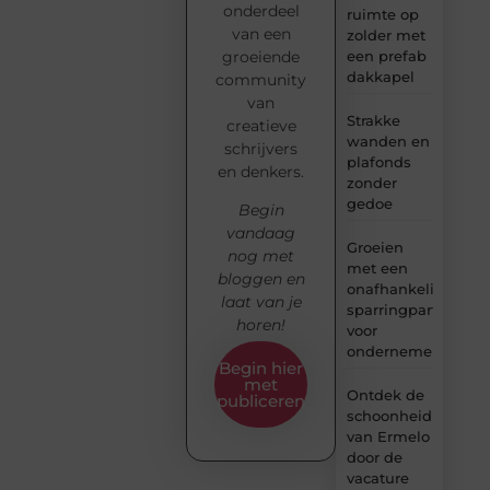
onderdeel
ruimte op
van een
zolder met
groeiende
een prefab
dakkapel
community
van
Strakke
creatieve
wanden en
schrijvers
plafonds
en denkers.
zonder
gedoe
Begin
vandaag
Groeien
nog met
met een
bloggen en
onafhankelijke
laat van je
sparringpartner
horen!
voor
ondernemers
Begin hier
met
Ontdek de
publiceren
schoonheid
van Ermelo
door de
vacature