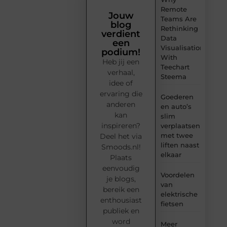
Remote
Jouw
Teams Are
blog
Rethinking
verdient
Data
een
Visualisation
podium!
With
Heb jij een
Teechart
verhaal,
Steema
idee of
ervaring die
Goederen
anderen
en auto’s
kan
slim
inspireren?
verplaatsen
met twee
Deel het via
liften naast
Smoods.nl!
elkaar
Plaats
eenvoudig
Voordelen
je blogs,
van
bereik een
elektrische
enthousiast
fietsen
publiek en
word
Meer