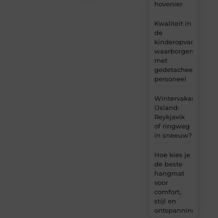
hovenier
Kwaliteit in
de
kinderopvang
waarborgen
met
gedetacheerd
personeel
Wintervakantie
IJsland:
Reykjavik
of ringweg
in sneeuw?
Hoe kies je
de beste
hangmat
voor
comfort,
stijl en
ontspanning?