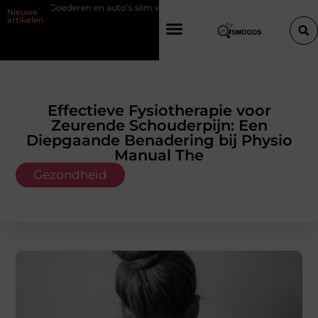
n en auto’s slim verplaatsen met twee liften naast elkaar
Voordelen v
Nieuwe
artikelen
Effectieve Fysiotherapie voor
Zeurende Schouderpijn: Een
Diepgaande Benadering bij Physio
Manual The
Gezondheid