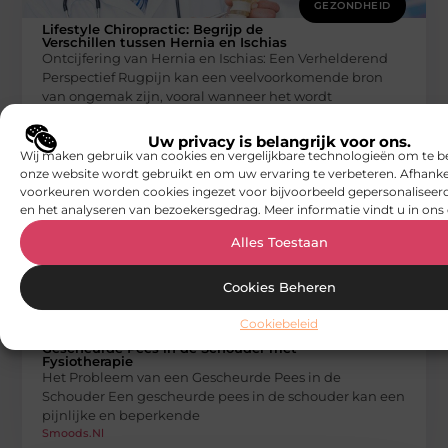
GEZONDHEID
Lifestyle Chiropractic: Begrijp de
Verschillen tussen Hernia en Ischias
Ontcijfering van Hernia en Ischias: Een Verhelderend
Perspectief Rugpijn kan een veelvoorkomende bron
van ongemak zijn, vooral wanneer het wordt
Smoods.nl
Uw privacy is belangrijk voor ons.
Wij maken gebruik van cookies en vergelijkbare technologieën om te b
onze website wordt gebruikt en om uw ervaring te verbeteren. Afhanke
voorkeuren worden cookies ingezet voor bijvoorbeeld gepersonaliseerd
en het analyseren van bezoekersgedrag. Meer informatie vindt u in ons 
Alles Toestaan
Cookies Beheren
GEZONDHEID
Cookiebeleid
Focus Fysiotherapie: Herstel van een
Gescheurde Pees in de Schouder met
Fysiotherapie
Het Probleem van een Gescheurde Pees in de
Schouder Een gescheurde pees in de schouder kan een
pijnlijke en beperkende
Smoods.nl