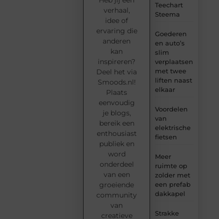
Teechart
verhaal,
Steema
idee of
ervaring die
Goederen
anderen
en auto’s
kan
slim
inspireren?
verplaatsen
met twee
Deel het via
liften naast
Smoods.nl!
elkaar
Plaats
eenvoudig
Voordelen
je blogs,
van
bereik een
elektrische
enthousiast
fietsen
publiek en
word
Meer
onderdeel
ruimte op
van een
zolder met
groeiende
een prefab
dakkapel
community
van
Strakke
creatieve