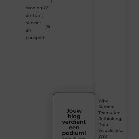
)
de
Woning
(27
nieuwste
blogs
en Tuin
)
op
Vervoer
Smoods.nl
(25
en
– elke
)
dag
transport
nieuwe
content
vol
inspiratie,
slimme
tips
en
verfrissende
inzichten.
Why
Remote
Jouw
Teams Are
blog
Rethinking
verdient
Data
een
Visualisation
podium!
With
Heb jij een