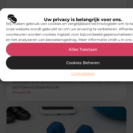
Uw privacy is belangrijk voor ons.
Wij maken gebruik van cookies en vergelijkbare technologieën om te b
onze website wordt gebruikt en om uw ervaring te verbeteren. Afhanke
voorkeuren worden cookies ingezet voor bijvoorbeeld gepersonaliseerd
en het analyseren van bezoekersgedrag. Meer informatie vindt u in ons 
Alles Toestaan
GEZONDHEID
Cookies Beheren
Focus Fysiotherapie: Herstel van een
Gescheurde Pees in de Schouder met
Fysiotherapie
Cookiebeleid
Het Probleem van een Gescheurde Pees in de
Schouder Een gescheurde pees in de schouder kan een
pijnlijke en beperkende
Smoods.nl