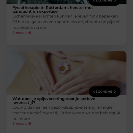
GEZONDHEID
Fysiotherapie in Rotterdam: herstel met
aandacht en expertise
Lichamelijke klachten kunnen je leven flink beperken.
Of het nu gaat om een sportblessure, chronische pijn of
revalidatie na een
Smoods.nl
GEZONDHEID
Wat doet je spijsvertering voor je actieve
levensstijl?
Jouw gids naar een gezonde spijsvertering: energie
voor een actief leven Bij Fitshe weten we hoe belangrijk
het is om
Smoods.nl