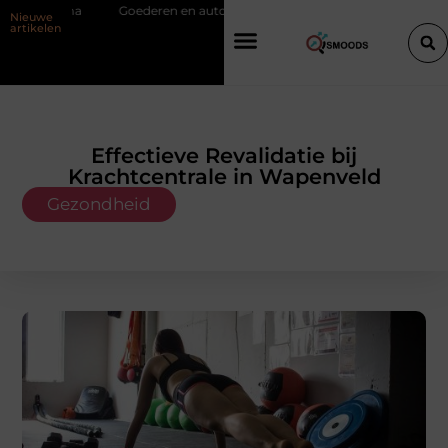
ederen en auto’s slim verplaatsen met twee liften naast elkaar
Voordel
Nieuwe
artikelen
Effectieve Revalidatie bij
Krachtcentrale in Wapenveld
Gezondheid