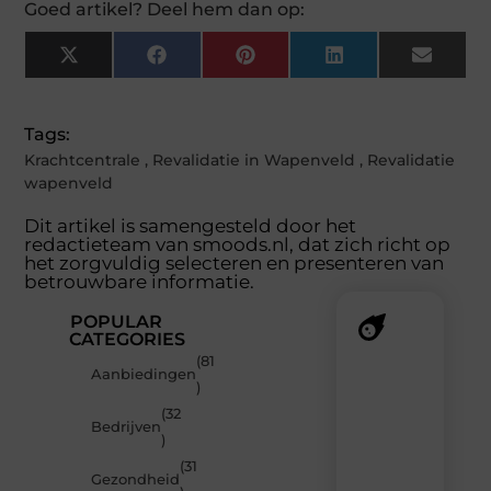
Goed artikel? Deel hem dan op:
X
Facebook
Pinterest
LinkedIn
Email
(Twitter)
Tags:
Krachtcentrale
,
Revalidatie in Wapenveld
,
Revalidatie
wapenveld
Dit artikel is samengesteld door het
redactieteam van smoods.nl, dat zich richt op
het zorgvuldig selecteren en presenteren van
betrouwbare informatie.
POPULAR
CATEGORIES
(81
Recente
Aanbiedingen
)
berichten
(32
Laat
Bedrijven
)
je
verrassen
(31
Gezondheid
door