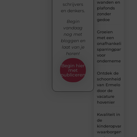
wanden en
schrijvers
plafonds
en denkers.
zonder
gedoe
Begin
vandaag
Groeien
nog met
met een
bloggen en
onafhankelijke
laat van je
sparringpartner
horen!
voor
ondernemers
Begin hier
met
Ontdek de
publiceren
schoonheid
van Ermelo
door de
vacature
hovenier
Kwaliteit in
de
kinderopvang
waarborgen