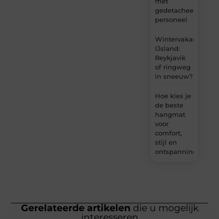
met
gedetacheerd
personeel
Wintervakantie
IJsland:
Reykjavik
of ringweg
in sneeuw?
Hoe kies je
de beste
hangmat
voor
comfort,
stijl en
ontspanning?
Gerelateerde artikelen
die u mogelijk
interesseren