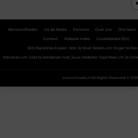
Beroemdheden
Uit de Media
Partners
Over ons
Ons team
Contact
Website index
Cookiebeleid (EU)
SEO Backlinks Kopen: Wat Jij Moet Weten om Hoger te Ra
Manieren om Geld te Verdienen met Jouw Website: Haal Meer Uit Je Onl
www.smoods.nl.
All Rights Reserved © 2025