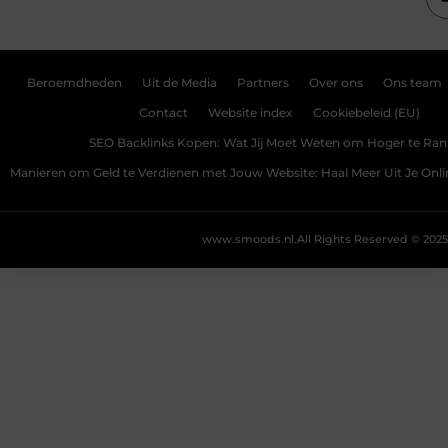
Beroemdheden
Uit de Media
Partners
Over ons
Ons team
Contact
Website index
Cookiebeleid (EU)
SEO Backlinks Kopen: Wat Jij Moet Weten om Hoger te Ra
Manieren om Geld te Verdienen met Jouw Website: Haal Meer Uit Je Onl
www.smoods.nl.
All Rights Reserved © 2025