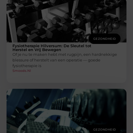
GEZONDHEID
Fysiotherapie Hilversum: De Sleutel tot
Herstel en Vrij Bewegen
Of je nu te maken hebt met rugpijn, een hardnekkige
blessure of herstelt van een operatie — goede
fysiotherapie is
Smoods.nl
GEZONDHEID