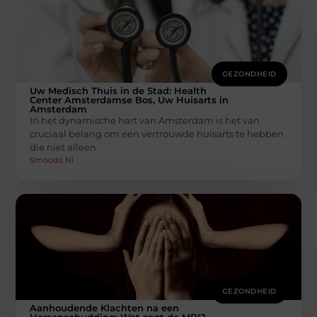
GEZONDHEID
Uw Medisch Thuis in de Stad: Health
Center Amsterdamse Bos, Uw Huisarts in
Amsterdam
In het dynamische hart van Amsterdam is het van
cruciaal belang om een vertrouwde huisarts te hebben
die niet alleen
Smoods.nl
GEZONDHEID
Aanhoudende Klachten na een
Hersenschudding: Wat zegt de MRI?