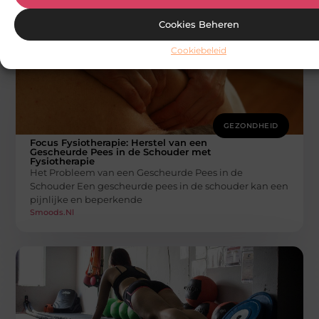
Cookies Beheren
Cookiebeleid
GEZONDHEID
Focus Fysiotherapie: Herstel van een
Gescheurde Pees in de Schouder met
Fysiotherapie
Het Probleem van een Gescheurde Pees in de
Schouder Een gescheurde pees in de schouder kan een
pijnlijke en beperkende
Smoods.nl