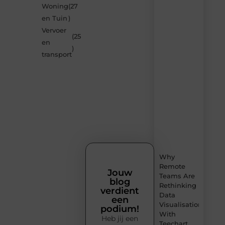
Woning
(27
nieuwste
blogs
en Tuin
)
op
Vervoer
Smoods.nl
(25
en
– elke
)
dag
transport
nieuwe
content
vol
inspiratie,
slimme
tips
en
verfrissende
inzichten.
Why
Remote
Jouw
Teams Are
blog
Rethinking
verdient
Data
een
Visualisation
podium!
With
Heb jij een
Teechart