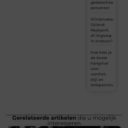
gedetacheerd
personeel
Wintervakantie
IJsland:
Reykjavik
of ringweg
in sneeuw?
Hoe kies je
de beste
hangmat
voor
comfort,
stijl en
ontspanning?
Gerelateerde artikelen
die u mogelijk
interesseren