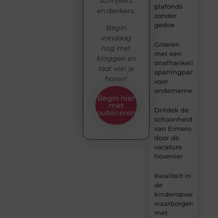
schrijvers
plafonds
en denkers.
zonder
gedoe
Begin
vandaag
Groeien
nog met
met een
bloggen en
onafhankelijke
laat van je
sparringpartner
horen!
voor
ondernemers
Begin hier
met
Ontdek de
publiceren
schoonheid
van Ermelo
door de
vacature
hovenier
Kwaliteit in
de
kinderopvang
waarborgen
met