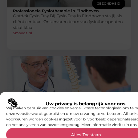
GEZONDHEID
Professionele Fysiotherapie in Eindhoven
Ontdek Fysio Eray Bij Fysio Eray in Eindhoven sta jij als
cliënt centraal. Ons ervaren team van fysiotherapeuten
staat klaar
Smoods.nl
GEZONDHEID
Uw privacy is belangrijk voor ons.
Lifestyle Chiropractic: Begrijp de
Wij maken gebruik van cookies en vergelijkbare technologieën om te b
Verschillen tussen Hernia en Ischias
onze website wordt gebruikt en om uw ervaring te verbeteren. Afhanke
Ontcijfering van Hernia en Ischias: Een Verhelderend
voorkeuren worden cookies ingezet voor bijvoorbeeld gepersonaliseerd
Perspectief Rugpijn kan een veelvoorkomende bron
en het analyseren van bezoekersgedrag. Meer informatie vindt u in ons 
van ongemak zijn, vooral wanneer het wordt
Smoods.nl
Alles Toestaan