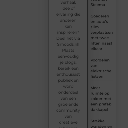
verhaal,
Steema
idee of
ervaring die
Goederen
anderen
en auto’s
kan
slim
inspireren?
verplaatsen
met twee
Deel het via
liften naast
Smoods.nl!
elkaar
Plaats
eenvoudig
Voordelen
je blogs,
van
bereik een
elektrische
enthousiast
fietsen
publiek en
word
Meer
onderdeel
ruimte op
van een
zolder met
groeiende
een prefab
dakkapel
community
van
Strakke
creatieve
wanden en