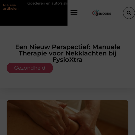
 en auto’s slim verplaatsen met twee liften naast elkaar
Voordelen va
Nieuwe
artikelen
Een Nieuw Perspectief: Manuele
Therapie voor Nekklachten bij
FysioXtra
Gezondheid