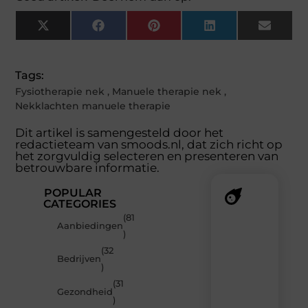
X
Facebook
Pinterest
LinkedIn
Email
(Twitter)
Tags:
Fysiotherapie nek
,
Manuele therapie nek
,
Nekklachten manuele therapie
Dit artikel is samengesteld door het
redactieteam van smoods.nl, dat zich richt op
het zorgvuldig selecteren en presenteren van
betrouwbare informatie.
POPULAR
CATEGORIES
(81
Recente
Aanbiedingen
)
berichten
(32
Laat
Bedrijven
)
je
verrassen
(31
Gezondheid
door
)
de