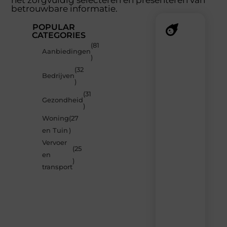
het zorgvuldig selecteren en presenteren van
betrouwbare informatie.
POPULAR
CATEGORIES
(81
Recente
Aanbiedingen
)
berichten
(32
Laat
Bedrijven
)
je
verrassen
(31
Gezondheid
door
)
de
Woning
(27
nieuwste
blogs
en Tuin
)
op
Vervoer
Smoods.nl
(25
en
– elke
)
dag
transport
nieuwe
content
vol
inspiratie,
slimme
tips