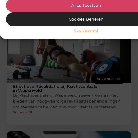
Het Probleem van een Gescheurde Pees in de
Alles Toestaan
Schouder Een gescheurde pees in de schouder kan een
pijnlijke en beperkende
Cookies Beheren
Smoods.nl
Cookiebeleid
GEZONDHEID
Effectieve Revalidatie bij Krachtcentrale
in Wapenveld
Bij Krachtcentrale in Wapenveld streven we naar het
bieden van hoogwaardige revalidatiebehandelingen
om mensen te helpen hun mobiliteit te verbeteren
Smoods.nl