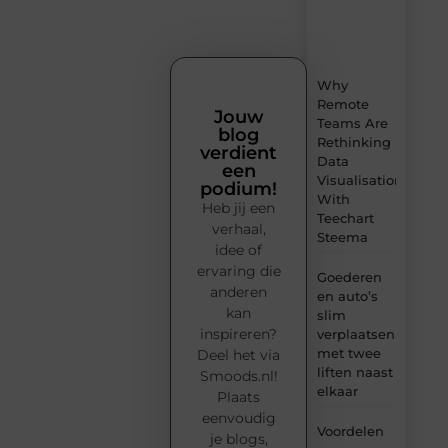
en
verfrissende
inzichten.
Why
Remote
Jouw
Teams Are
blog
Rethinking
verdient
Data
een
Visualisation
podium!
With
Heb jij een
Teechart
verhaal,
Steema
idee of
ervaring die
Goederen
anderen
en auto’s
kan
slim
inspireren?
verplaatsen
met twee
Deel het via
liften naast
Smoods.nl!
elkaar
Plaats
eenvoudig
Voordelen
je blogs,