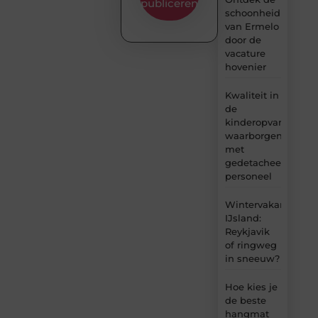
publiceren
schoonheid
van Ermelo
door de
vacature
hovenier
Kwaliteit in
de
kinderopvang
waarborgen
met
gedetacheerd
personeel
Wintervakantie
IJsland:
Reykjavik
of ringweg
in sneeuw?
Hoe kies je
de beste
hangmat