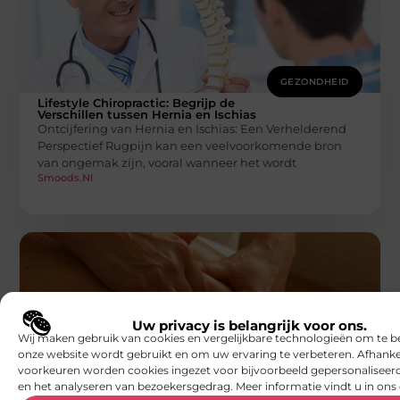
GEZONDHEID
Lifestyle Chiropractic: Begrijp de
Verschillen tussen Hernia en Ischias
Ontcijfering van Hernia en Ischias: Een Verhelderend
Perspectief Rugpijn kan een veelvoorkomende bron
van ongemak zijn, vooral wanneer het wordt
Smoods.nl
Uw privacy is belangrijk voor ons.
Wij maken gebruik van cookies en vergelijkbare technologieën om te b
onze website wordt gebruikt en om uw ervaring te verbeteren. Afhanke
GEZONDHEID
voorkeuren worden cookies ingezet voor bijvoorbeeld gepersonaliseerd
Focus Fysiotherapie: Herstel van een
en het analyseren van bezoekersgedrag. Meer informatie vindt u in ons 
Gescheurde Pees in de Schouder met
Fysiotherapie