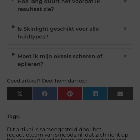
Hoe lang duurt het voordat ik
▼
resultaat zie?
Is Skinlight geschikt voor alle
▼
huidtypes?
Moet ik mijn oksels scheren of
▼
epileren?
Goed artikel? Deel hem dan op:
X
Facebook
Pinterest
LinkedIn
Email
(Twitter)
Tags:
Dit artikel is samengesteld door het
redactieteam van smoods.nl, dat zich richt op