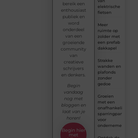
van
bereik een
elektrische
enthousiast
fietsen
publiek en
word
Meer
onderdeel
ruimte op
van een
zolder met
groeiende
een prefab
dakkapel
community
van
Strakke
creatieve
wanden en
schrijvers
plafonds
en denkers.
zonder
gedoe
Begin
vandaag
Groeien
nog met
met een
bloggen en
onafhankelijke
laat van je
sparringpartner
horen!
voor
ondernemers
Begin hier
met
Ontdek de