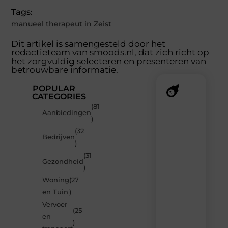
Tags:
manueel therapeut in Zeist
Dit artikel is samengesteld door het
redactieteam van smoods.nl, dat zich richt op
het zorgvuldig selecteren en presenteren van
betrouwbare informatie.
POPULAR
CATEGORIES
(81
Recente
Aanbiedingen
)
berichten
(32
Laat
Bedrijven
)
je
verrassen
(31
Gezondheid
door
)
de
Woning
(27
nieuwste
blogs
en Tuin
)
op
Vervoer
Smoods.nl
(25
en
– elke
)
dag