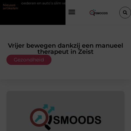
en auto’s slim verplaatsen met twee liften naast elkaar
Voordelen van 
Nieuwe
artikelen
Vrijer bewegen dankzij een manueel
therapeut in Zeist
Gezondheid