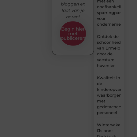
met een
bloggen en
onafhankelijke
laat van je
sparringpartner
horen!
voor
ondernemers
Begin hier
met
Ontdek de
publiceren
schoonheid
van Ermelo
door de
vacature
hovenier
Kwaliteit in
de
kinderopvang
waarborgen
met
gedetacheerd
personeel
Wintervakantie
IJsland:
Reykjavik