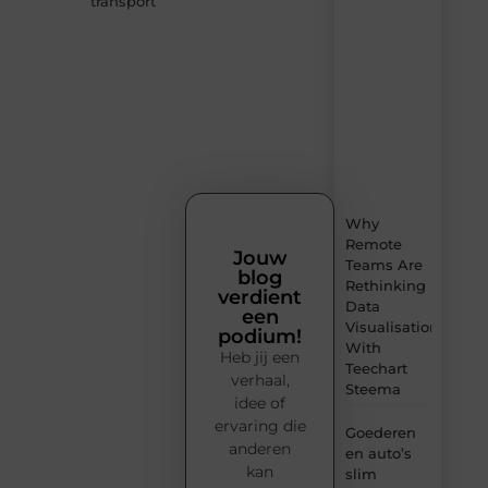
transport
nieuwe
content
vol
inspiratie,
slimme
tips
en
verfrissende
inzichten.
Why
Remote
Jouw
Teams Are
blog
Rethinking
verdient
Data
een
Visualisation
podium!
With
Heb jij een
Teechart
verhaal,
Steema
idee of
ervaring die
Goederen
anderen
en auto’s
kan
slim