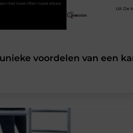
iften naast elkaar
Voordelen van elektrische fietsen
Meer r
Uit De 
e unieke voordelen van een k