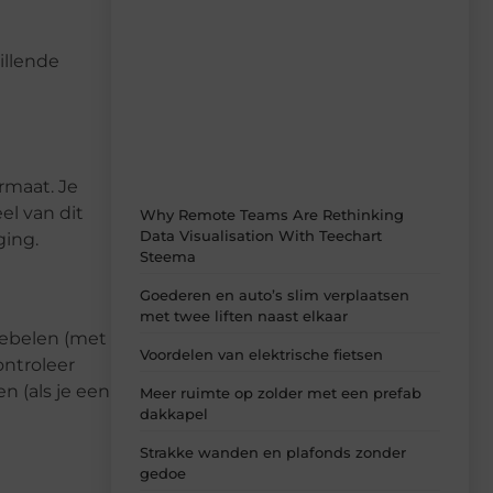
Recente berichten
Laat je verrassen door de nieuwste blogs
illende
op Smoods.nl – elke dag nieuwe content
vol inspiratie, slimme tips en
verfrissende inzichten.
rmaat. Je
el van dit
Why Remote Teams Are Rethinking
Data Visualisation With Teechart
ging.
Steema
Goederen en auto’s slim verplaatsen
met twee liften naast elkaar
wiebelen (met
Voordelen van elektrische fietsen
ontroleer
n (als je een
Meer ruimte op zolder met een prefab
dakkapel
Strakke wanden en plafonds zonder
gedoe