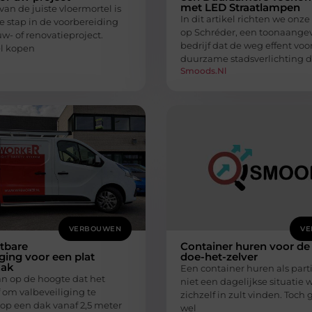
met LED Straatlampen
an de juiste vloermortel is
In dit artikel richten we onz
e stap in de voorbereiding
op Schréder, een toonaange
w- of renovatieproject.
bedrijf dat de weg effent voo
l kopen
duurzame stadsverlichting d
Smoods.nl
VERBOUWEN
VE
tbare
Container huren voor de
iging voor een plat
doe-het-zelver
dak
Een container huren als parti
an op de hoogte dat het
niet een dagelijkse situatie 
f om valbeveiliging te
zichzelf in zult vinden. Toch
 op een dak vanaf 2,5 meter
wel