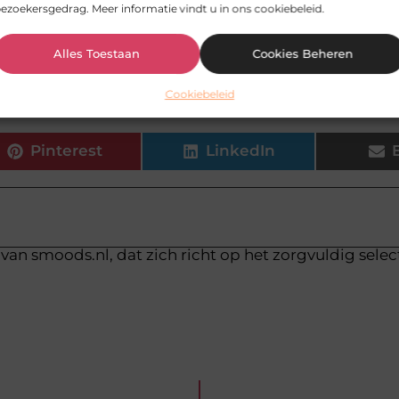
ezoekersgedrag. Meer informatie vindt u in ons cookiebeleid.
r ook geschikt voor buitenwerk?
Alles Toestaan
Cookies Beheren
gers veilig om op te werken?
Cookiebeleid
Pinterest
LinkedIn
van smoods.nl, dat zich richt op het zorgvuldig sele