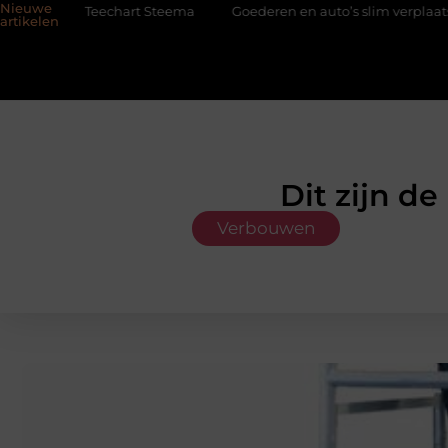
Nieuwe
Teechart Steema
Goederen en auto’s slim verplaatsen met twee l
artikelen
Dit zijn d
Verbouwen