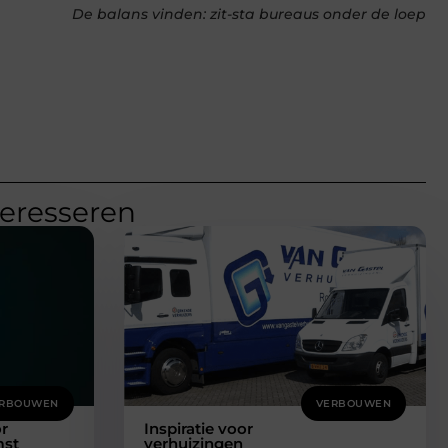
De balans vinden: zit-sta bureaus onder de loep
teresseren
RBOUWEN
VERBOUWEN
or
Inspiratie voor
mst
verhuizingen