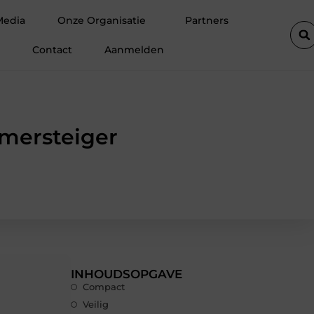
uimte op zolder met een prefab dakkapel
Strakke wanden en p
Media
Onze Organisatie
Partners
Contact
Aanmelden
amersteiger
INHOUDSOPGAVE
Compact
Veilig