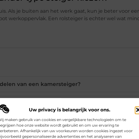
. Als je buiten aan het werk gaat, kun je beter voor een
n groot werkoppervlak. Een rolsteiger is echter wel wat m
rdelen van een kamersteiger?
ersteiger alleen opbouwen?
Uw privacy is belangrijk voor ons.
ij maken gebruik van cookies en vergelijkbare technologieën om te
 er voor kamersteigers beschikbaar?
egrijpen hoe onze website wordt gebruikt en om uw ervaring te
erbeteren. Afhankelijk van uw voorkeuren worden cookies ingezet voor
ijvoorbeeld gepersonaliseerde advertenties en het analyseren van