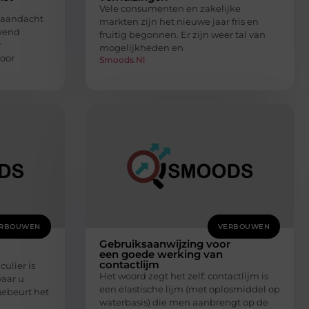
Vele consumenten en zakelijke
e aandacht
markten zijn het nieuwe jaar fris en
vend
fruitig begonnen. Er zijn weer tal van
r
mogelijkheden en
oor
Smoods.nl
RBOUWEN
VERBOUWEN
Gebruiksaanwijzing voor
een goede werking van
contactlijm
culier is
Het woord zegt het zelf: contactlijm is
waar u
een elastische lijm (met oplosmiddel op
 gebeurt het
waterbasis) die men aanbrengt op de