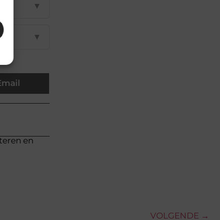
▼
▼
Email
cteren en
VOLGENDE →