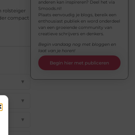
anderen kan inspireren? Deel het via
Smoods.nl!
 rolsteiger
Plaats eenvoudig je blogs, bereik een
inder compact
enthousiast publiek en word onderdeel
van een groeiende community van
creatieve schrijvers en denkers.
Begin vandaag nog met bloggen en
laat van je horen!
Begin hier met publiceren
▼
▼
▼