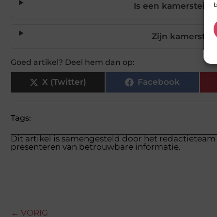
b
Is een kamersteige
Zijn kamerstei
Goed artikel? Deel hem dan op:
X (Twitter)
Facebook
Tags:
Dit artikel is samengesteld door het redactieteam 
presenteren van betrouwbare informatie.
← VORIG