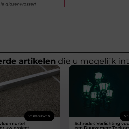
ele glazenwasser!
rde artikelen
die u mogelijk in
VERBOUWEN
VE
 vloermortel
Schréder: Verlichting vo
or uw project
een Duurzamere Toeko