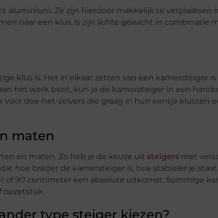
aluminium. Ze zijn hierdoor makkelijk te verplaatsen i
en naar een klus, is zijn lichte gewicht in combinatie m
e klus is. Het in elkaar zetten van een kamersteiger is
en aan het werk bent, kun je de kamersteiger in een hand
 voor doe-het-zelvers die graag in hun eentje klussen 
 en maten
orten en maten. Zo heb je de keuze uit
steigers
met versc
 hoe breder de kamersteiger is, hoe stabieler je staat.
er of 90 centimeter een absolute uitkomst. Sommige ka
 opzetstuk.
ander type steiger kiezen?