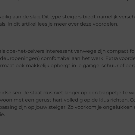
lig aan de slag. Dit type steigers biedt namelijk versch
. In dit artikel lees je meer over deze voordelen.
 als doe-het-zelvers interessant vanwege zijn compact fo
f deuropeningen) comfortabel aan het werk. Extra voorde
rmaat ook makkelijk opbergt in je garage, schuur of ber
heidseisen. Je staat dus niet langer op een trappetje te 
ewoon met een gerust hart volledig op de klus richten. C
assing zijn op jouw steiger. Zo voorkom je ongelukken e
e.