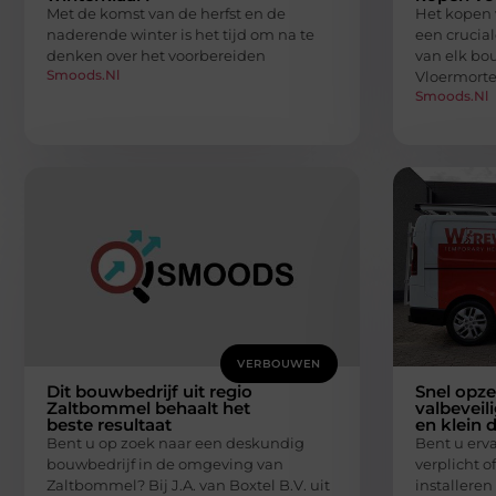
Met de komst van de herfst en de
Het kopen v
naderende winter is het tijd om na te
een crucial
denken over het voorbereiden
van elk bou
Smoods.nl
Vloermorte
Smoods.nl
VERBOUWEN
Dit bouwbedrijf uit regio
Snel opze
Zaltbommel behaalt het
valbeveil
beste resultaat
en klein 
Bent u op zoek naar een deskundig
Bent u erv
bouwbedrijf in de omgeving van
verplicht o
Zaltbommel? Bij J.A. van Boxtel B.V. uit
installeren