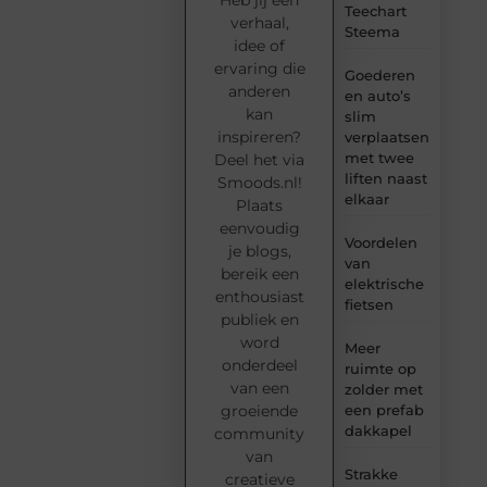
Teechart
verhaal,
Steema
idee of
ervaring die
Goederen
anderen
en auto’s
kan
slim
inspireren?
verplaatsen
met twee
Deel het via
liften naast
Smoods.nl!
elkaar
Plaats
eenvoudig
Voordelen
je blogs,
van
bereik een
elektrische
enthousiast
fietsen
publiek en
word
Meer
onderdeel
ruimte op
van een
zolder met
groeiende
een prefab
dakkapel
community
van
Strakke
creatieve