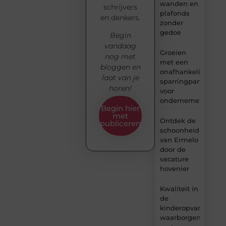
wanden en
schrijvers
plafonds
en denkers.
zonder
gedoe
Begin
vandaag
Groeien
nog met
met een
bloggen en
onafhankelijke
laat van je
sparringpartner
horen!
voor
ondernemers
Begin hier
met
Ontdek de
publiceren
schoonheid
van Ermelo
door de
vacature
hovenier
Kwaliteit in
de
kinderopvang
waarborgen