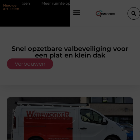
tsen
Meer ruimte op zolder met een prefab dakkapel
Strakke wa
Nieuwe
artikelen
Snel opzetbare valbeveiliging voor
een plat en klein dak
Verbouwen