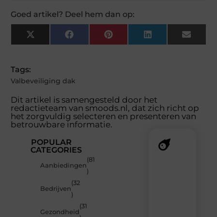
Goed artikel? Deel hem dan op:
X
Facebook
Pinterest
LinkedIn
Email
(Twitter)
Tags:
Valbeveiliging dak
Dit artikel is samengesteld door het
redactieteam van smoods.nl, dat zich richt op
het zorgvuldig selecteren en presenteren van
betrouwbare informatie.
POPULAR
CATEGORIES
(81
Recente
Aanbiedingen
)
berichten
(32
Laat
Bedrijven
)
je
verrassen
(31
Gezondheid
door