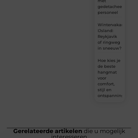
met
gedetacheerd
personeel
Wintervakantie
IJsland:
Reykjavik
of ringweg
in sneeuw?
Hoe kies je
de beste
hangmat
voor
comfort,
stijl en
ontspanning?
Gerelateerde artikelen
die u mogelijk
interesseren