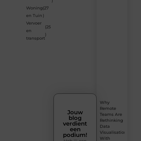
)
de
Woning
(27
nieuwste
blogs
en Tuin
)
op
Vervoer
Smoods.nl
(25
en
– elke
)
dag
transport
nieuwe
content
vol
inspiratie,
slimme
tips
en
verfrissende
inzichten.
Why
Remote
Jouw
Teams Are
blog
Rethinking
verdient
Data
een
Visualisation
podium!
With
Heb jij een