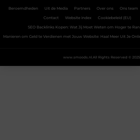
Beroemdheden
Uit de Media
Partners
Over ons
Ons team
Contact
Website index
Cookiebeleid (EU)
SEO Backlinks Kopen: Wat Jij Moet Weten om Hoger te Ra
Manieren om Geld te Verdienen met Jouw Website: Haal Meer Uit Je Onl
www.smoods.nl.
All Rights Reserved © 2025