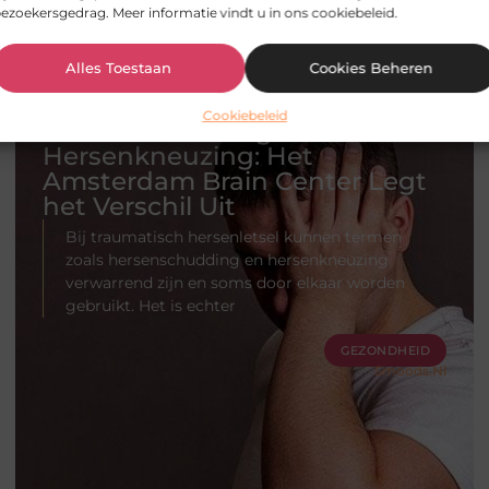
ezoekersgedrag. Meer informatie vindt u in ons cookiebeleid.
Alles Toestaan
Cookies Beheren
Cookiebeleid
Hersenschudding versus
Hersenkneuzing: Het
Amsterdam Brain Center Legt
het Verschil Uit
Bij traumatisch hersenletsel kunnen termen
zoals hersenschudding en hersenkneuzing
verwarrend zijn en soms door elkaar worden
gebruikt. Het is echter
GEZONDHEID
Smoods.nl