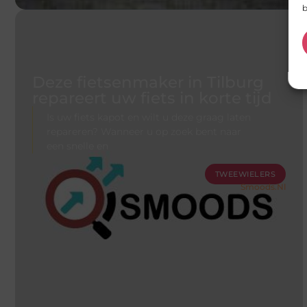
b
Deze fietsenmaker in Tilburg
repareert uw fiets in korte tijd
Is uw fiets kapot en wilt u deze graag laten
repareren? Wanneer u op zoek bent naar
een snelle en
TWEEWIELERS
Smoods.nl