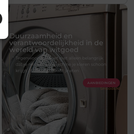
Duurzaamheid en
verantwoordelijkheid in de
wereld van witgoed
Tegenwoordig is het niet alleen belangrijk
dat je nieuwe wasmachine je kleren schoon
krijgt of dat je koelkast je eten
AANBIEDINGEN
Smoods.nl