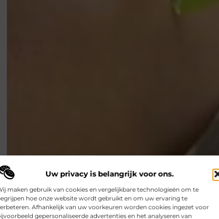
Uw privacy is belangrijk voor ons.
Mijn persoonlijke ervaring met anti haaruitval produc
ij maken gebruik van cookies en vergelijkbare technologieën om te
Als je last hebt van haaruitval, weet je als geen ander hoe 
egrijpen hoe onze website wordt gebruikt en om uw ervaring te
oplossing, omdat het
erbeteren. Afhankelijk van uw voorkeuren worden cookies ingezet voor
Smoods.nl
ijvoorbeeld gepersonaliseerde advertenties en het analyseren van