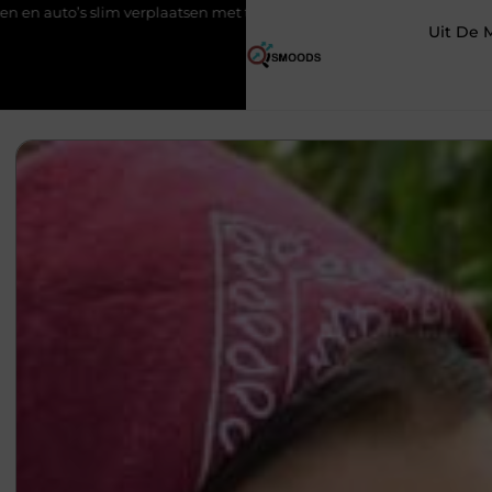
atsen met twee liften naast elkaar
Voordelen van elektrische fi
Uit De 