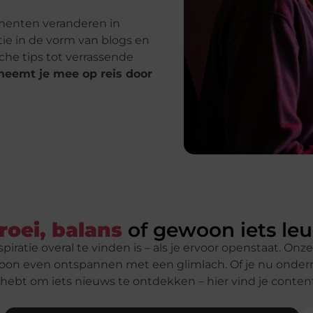
menten veranderen in
tie in de vorm van blogs en
ische tips tot verrassende
neemt je mee op reis door
roei, balans
of gewoon iets le
iratie overal te vinden is – als je ervoor openstaat. Onz
oon even ontspannen met een glimlach. Of je nu onder
hebt om iets nieuws te ontdekken – hier vind je content d