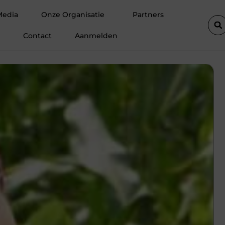
etsen
Meer ruimte op zolder met een prefab dakkapel
Stra
Media
Onze Organisatie
Partners
Contact
Aanmelden