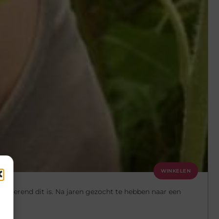
WINKELEN
ten
frustrerend dit is. Na jaren gezocht te hebben naar een