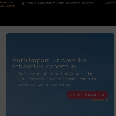
Nieuwe
alisation With Teechart Steema
Goederen en auto’s slim verpla
artikelen
Auto import uit Amerika:
schakel de experts in
Kiest u voor auto import uit Amerika, dan
zult u snel merken dat hier vaste kosten aan
verbonden zijn. Invoerrechten,
AUTO'S EN MOTOREN
Smoods.nl