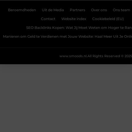
Beroemdheden
Uit de Media
Partners
Over ons
Ons team
Contact
Website index
Cookiebeleid (EU)
SEO Backlinks Kopen: Wat Jij Moet Weten om Hoger te Ra
Manieren om Geld te Verdienen met Jouw Website: Haal Meer Uit Je Onl
www.smoods.nl.
All Rights Reserved © 2025