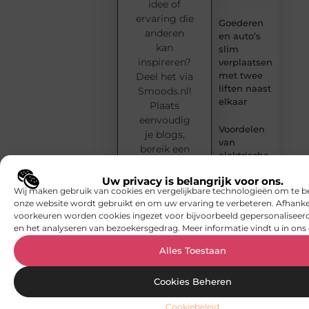
idee of
ervaring die
Goederen
anderen
en auto’s
kan
slim
inspireren?
verplaatsen
met twee
Deel het via
liften naast
Smoods.nl!
elkaar
Plaats
eenvoudig
Voordelen
je blogs,
van
bereik een
elektrische
enthousiast
fietsen
publiek en
Uw privacy is belangrijk voor ons.
Wij maken gebruik van cookies en vergelijkbare technologieën om te b
word
Meer
onze website wordt gebruikt en om uw ervaring te verbeteren. Afhanke
onderdeel
ruimte op
voorkeuren worden cookies ingezet voor bijvoorbeeld gepersonaliseerd
van een
zolder met
en het analyseren van bezoekersgedrag. Meer informatie vindt u in ons 
groeiende
een prefab
dakkapel
community
Alles Toestaan
van
Strakke
creatieve
Cookies Beheren
wanden en
schrijvers
plafonds
Cookiebeleid
en denkers.