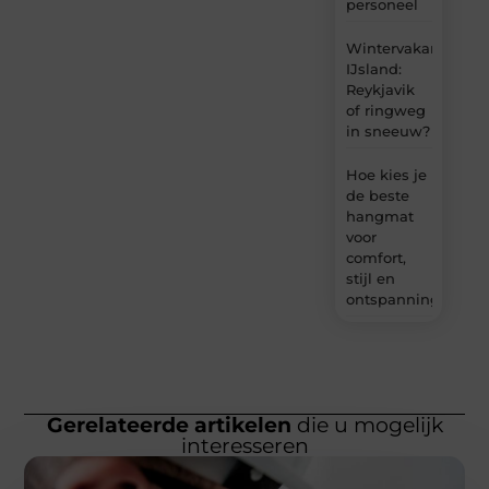
personeel
Wintervakantie
IJsland:
Reykjavik
of ringweg
in sneeuw?
Hoe kies je
de beste
hangmat
voor
comfort,
stijl en
ontspanning?
Gerelateerde artikelen
die u mogelijk
interesseren