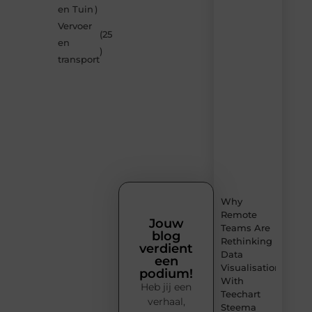
blogs
en Tuin
)
op
Vervoer
Smoods.nl
(25
en
– elke
)
dag
transport
nieuwe
content
vol
inspiratie,
slimme
tips
en
verfrissende
inzichten.
Why
Remote
Jouw
Teams Are
blog
Rethinking
verdient
Data
een
Visualisation
podium!
With
Heb jij een
Teechart
verhaal,
Steema