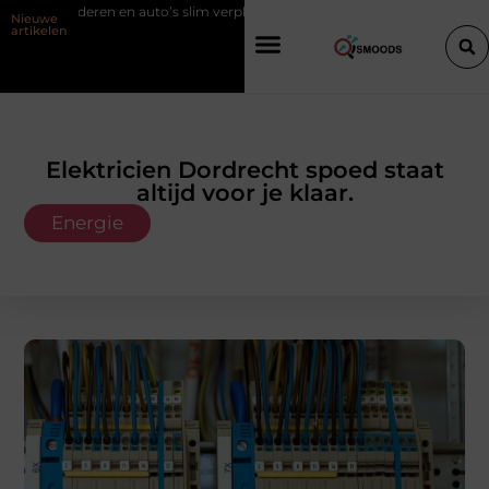
Goederen en auto’s slim verplaatsen met twee liften naast elkaar
Voor
Nieuwe
artikelen
Elektricien Dordrecht spoed staat
altijd voor je klaar.
Energie