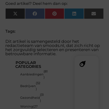
Goed artikel? Deel hem dan op:
X
Facebook
Pinterest
LinkedIn
Email
(Twitter)
Tags:
Dit artikel is samengesteld door het
redactieteam van smoods.nl, dat zich richt op
het zorgvuldig selecteren en presenteren van
betrouwbare informatie.
POPULAR
CATEGORIES
(81
Recente
Aanbiedingen
)
berichten
(32
Laat
Bedrijven
)
je
verrassen
(31
Gezondheid
door
)
de
Woning
(27
nieuwste