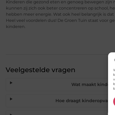
Kinderen die gezond eten en genoeg bewegen zijn mi
kunnen zij zich ook beter concentreren op school, h
hebben meer energie. Wat ook heel belangrijk is dat z
Heel veel voordelen dus! De Groen Tuin staat voor g
kinderen.
Veelgestelde vragen
W
b
v
Wat maakt kindero
b
b
Hoe draagt kinderopvang 