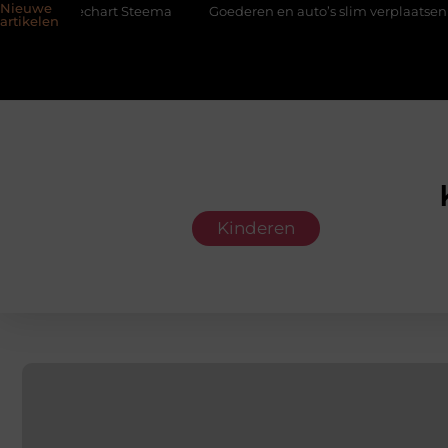
Nieuwe
h Teechart Steema
Goederen en auto’s slim verplaatsen met twee
artikelen
Kinderen