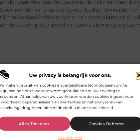
nder vaak ziek dan de kinderen die dat niet doen. Daa
ebben minder kans op overgewicht, zitten lekkerder in h
ij minder kans hebben op hart-en vaatziekten als zij vol
ezonde voeding voor zowel de fysieke als mentale gezo
Uw privacy is belangrijk voor ons.
ij maken gebruik van cookies en vergelijkbare technologieën om te
egrijpen hoe onze website wordt gebruikt en om uw ervaring te
erbeteren. Afhankelijk van uw voorkeuren worden cookies ingezet voor
pvang De Groene Tuin speciaal?
ijvoorbeeld gepersonaliseerde advertenties en het analyseren van
ezoekersgedrag. Meer informatie vindt u in ons cookiebeleid.
bij aan de ontwikkeling van mijn kind?
Alles Toestaan
Cookies Beheren
Cookiebeleid