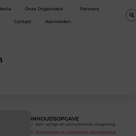
r ruimte op zolder met een prefab dakkapel
Strakke wanden en
Media
Onze Organisatie
Partners
Contact
Aanmelden
n
INHOUDSOPGAVE
Een veilige en stimulerende omgeving
Emotionele en cognitieve ontwikkeling