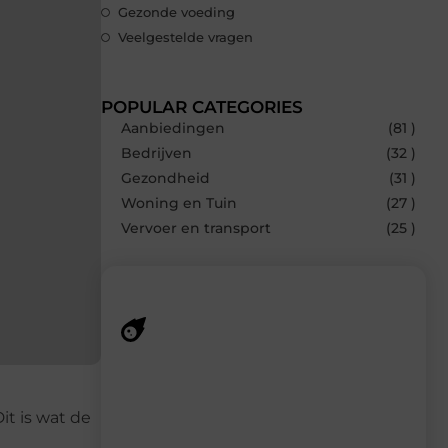
Gezonde voeding
Veelgestelde vragen
POPULAR CATEGORIES
Aanbiedingen
(81 )
Bedrijven
(32 )
Gezondheid
(31 )
Woning en Tuin
(27 )
Vervoer en transport
(25 )
Recente berichten
Laat je verrassen door de nieuwste blogs
it is wat de
op Smoods.nl – elke dag nieuwe content
vol inspiratie, slimme tips en