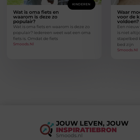
KINDEREN
Wat is oma fiets en
Waar moe
waarom is deze zo
voor de 
populair?
voldoen?
Wat is oma fiets en waarom is deze zo
Een nieuw 
populair? Iedereen weet wat een oma
is niet alt
fiets is. Omdat de fiets
stapelbed 
Smoods.nl
bed zijn
Smoods.nl
JOUW LEVEN, JOUW
INSPIRATIEBRON
Smoods.nl