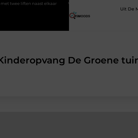
 liften naast elkaar
Voordelen van elektrische fietsen
Mee
Uit De 
Kinderopvang De Groene tui