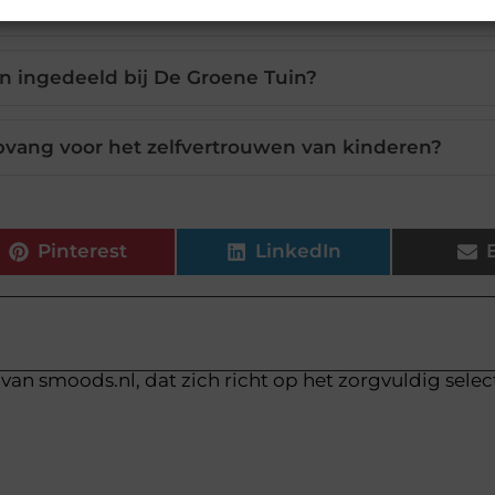
ding belangrijk in de kinderopvang?
n ingedeeld bij De Groene Tuin?
pvang voor het zelfvertrouwen van kinderen?
Pinterest
LinkedIn
van smoods.nl, dat zich richt op het zorgvuldig sele