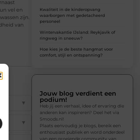
rnaast
Kwaliteit in de kinderopvang
un vel en
waarborgen met gedetacheerd
wassen zijn.
personeel
ndheid van
Wintervakantie IJsland: Reykjavik of
ringweg in sneeuw?
Hoe kies je de beste hangmat voor
comfort, stijl en ontspanning?
Jouw blog verdient een
podium!
▼
Heb jij een verhaal, idee of ervaring die
anderen kan inspireren? Deel het via
Smoods.nl!
▼
Plaats eenvoudig je blogs, bereik een
enthousiast publiek en word onderdeel
van een groeiende community van