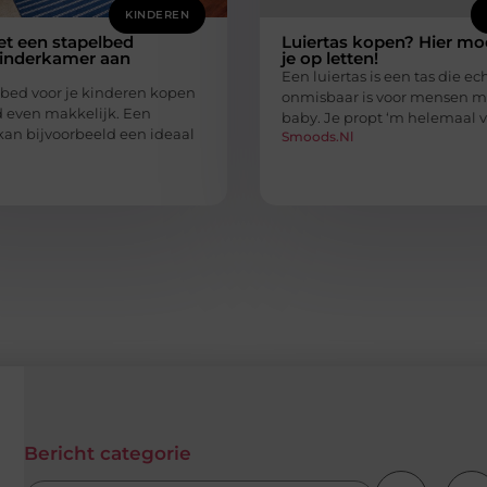
KINDEREN
t een stapelbed
Luiertas kopen? Hier mo
kinderkamer aan
je op letten!
Een luiertas is een tas die ec
bed voor je kinderen kopen
onmisbaar is voor mensen m
ijd even makkelijk. Een
baby. Je propt ‘m helemaal 
kan bijvoorbeeld een ideaal
Smoods.nl
Bericht categorie