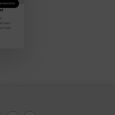
KINDEREN
et
ht
et een
vol met