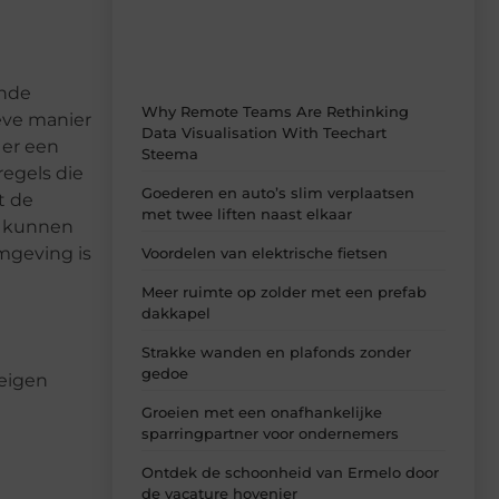
verfrissende inzichten.
ende
Why Remote Teams Are Rethinking
eve manier
Data Visualisation With Teechart
 er een
Steema
regels die
Goederen en auto’s slim verplaatsen
t de
met twee liften naast elkaar
s kunnen
mgeving is
Voordelen van elektrische fietsen
Meer ruimte op zolder met een prefab
dakkapel
Strakke wanden en plafonds zonder
gedoe
 eigen
Groeien met een onafhankelijke
sparringpartner voor ondernemers
Ontdek de schoonheid van Ermelo door
de vacature hovenier