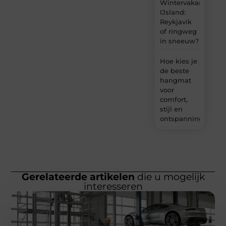
Wintervakantie
IJsland:
Reykjavik
of ringweg
in sneeuw?
Hoe kies je
de beste
hangmat
voor
comfort,
stijl en
ontspanning?
Gerelateerde artikelen
die u mogelijk
interesseren