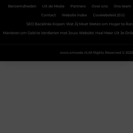
Beroemdheden
Uit de Media
Partners
Over ons
Ons team
Contact
Website index
Cookiebeleid (EU)
SEO Backlinks Kopen: Wat Jij Moet Weten om Hoger te Ra
Manieren om Geld te Verdienen met Jouw Website: Haal Meer Uit Je Onl
www.smoods.nl.
All Rights Reserved © 2025