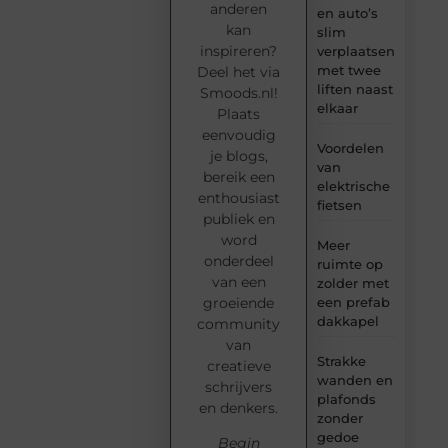
anderen
en auto’s
kan
slim
inspireren?
verplaatsen
met twee
Deel het via
liften naast
Smoods.nl!
elkaar
Plaats
eenvoudig
Voordelen
je blogs,
van
bereik een
elektrische
enthousiast
fietsen
publiek en
word
Meer
onderdeel
ruimte op
van een
zolder met
groeiende
een prefab
dakkapel
community
van
Strakke
creatieve
wanden en
schrijvers
plafonds
en denkers.
zonder
gedoe
Begin