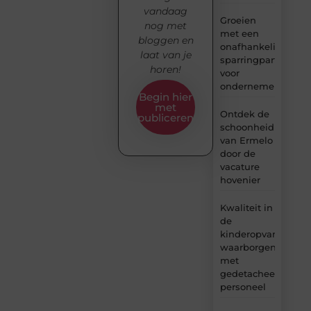
vandaag
Groeien
nog met
met een
bloggen en
onafhankelijke
laat van je
sparringpartner
horen!
voor
ondernemers
Begin hier
met
Ontdek de
publiceren
schoonheid
van Ermelo
door de
vacature
hovenier
Kwaliteit in
de
kinderopvang
waarborgen
met
gedetacheerd
personeel