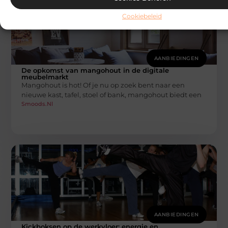
Cookiebeleid
AANBIEDINGEN
De opkomst van mangohout in de digitale
meubelmarkt
Mangohout is hot! Of je nu op zoek bent naar een
nieuwe kast, tafel, stoel of bank, mangohout biedt een
Smoods.nl
AANBIEDINGEN
Kickboksen op de werkvloer: energie en