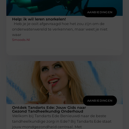
AANBIEDINGEN
Help: ik wil leren snorkelen!
Heb je je ooit afgevraagd hoe het zou zijn om de
onderwaterwereld te verkennen, maar weet je niet
waar
Smoods.nl
AANBIEDINGEN
Ontdek Tandarts Ede: Jouw Gids naar
Gezond Tandheelkundig Onderhoud
Welkom bij Tandarts Ede Benieuwd naar de beste
tandheelkundige zorg in Ede? Bij Tandarts Ede staat
jouw mondgezondheid centraal. Met