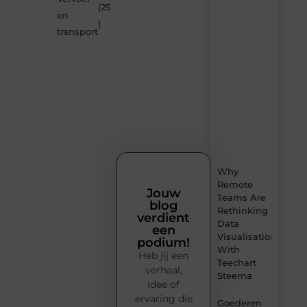
Smoods.nl
(25
en
– elke
)
dag
transport
nieuwe
content
vol
inspiratie,
slimme
tips
en
verfrissende
inzichten.
Why
Remote
Jouw
Teams Are
blog
Rethinking
verdient
Data
een
Visualisation
podium!
With
Heb jij een
Teechart
verhaal,
Steema
idee of
ervaring die
Goederen