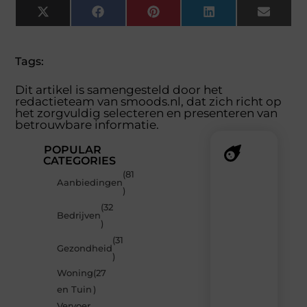
X
Facebook
Pinterest
LinkedIn
Email
(Twitter)
Tags:
Dit artikel is samengesteld door het
redactieteam van smoods.nl, dat zich richt op
het zorgvuldig selecteren en presenteren van
betrouwbare informatie.
POPULAR
CATEGORIES
(81
Recente
Aanbiedingen
)
berichten
(32
Laat
Bedrijven
)
je
verrassen
(31
Gezondheid
door
)
de
Woning
(27
nieuwste
blogs
en Tuin
)
op
Vervoer