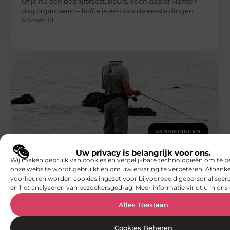
Of je nu een bedrijfsfeest, beurs, open dag of klanten
dag organiseert – koffie is één van de eerste dingen
Smoods.nl
AANBIEDINGEN
Werkbroeken: jouw essentiële partner op
de werkvloer
Uw privacy is belangrijk voor ons.
Of je nu in de bouw, logistiek, of een andere hands-on
Wij maken gebruik van cookies en vergelijkbare technologieën om te b
sector werkt, een goede werkbroek is onmisbaar. Jouw
onze website wordt gebruikt en om uw ervaring te verbeteren. Afhanke
werkkleding
voorkeuren worden cookies ingezet voor bijvoorbeeld gepersonaliseerd
Smoods.nl
en het analyseren van bezoekersgedrag. Meer informatie vindt u in ons 
Alles Toestaan
Cookies Beheren