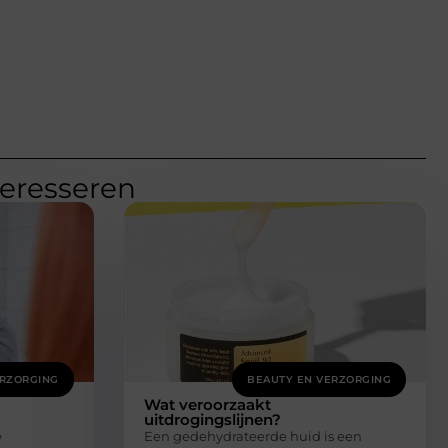
teresseren
ERZORGING
BEAUTY EN VERZORGING
Wat veroorzaakt
uitdrogingslijnen?
e
Een gedehydrateerde huid is een