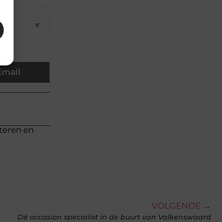
▼
Email
cteren en
VOLGENDE →
Dé occasion specialist in de buurt van Valkenswaard