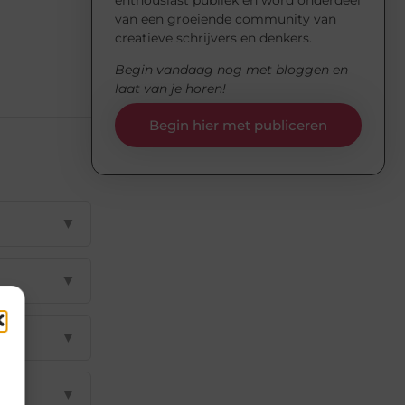
enthousiast publiek en word onderdeel
van een groeiende community van
creatieve schrijvers en denkers.
Begin vandaag nog met bloggen en
laat van je horen!
Begin hier met publiceren
▼
▼
▼
▼