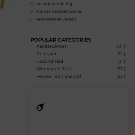
Laserbehandeling
Pigmentvlekkencrème
Veelgestelde vragen
POPULAR CATEGORIES
Aanbiedingen
(81 )
Bedrijven
(32 )
Gezondheid
(31 )
Woning en Tuin
(27 )
Vervoer en transport
(25 )
Recente berichten
Laat je verrassen door de nieuwste blogs
op Smoods.nl – elke dag nieuwe content