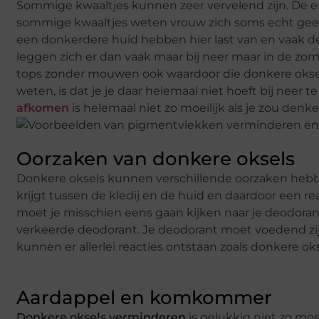
Sommige kwaaltjes kunnen zeer vervelend zijn. De en
sommige kwaaltjes weten vrouw zich soms echt geen 
een donkerdere huid hebben hier last van en vaak den
leggen zich er dan vaak maar bij neer maar in de zome
tops zonder mouwen ook waardoor die donkere oksels
weten, is dat je je daar helemaal niet hoeft bij neer
afkomen
is helemaal niet zo moeilijk als je zou denke
Oorzaken van donkere oksels
Donkere oksels kunnen verschillende oorzaken hebben.
krijgt tussen de kledij en de huid en daardoor een rea
moet je misschien eens gaan kijken naar je deodora
verkeerde deodorant. Je deodorant moet voedend zijn
kunnen er allerlei reacties ontstaan zoals donkere oks
Aardappel en komkommer
Donkere oksels verminderen
is gelukkig niet zo moei