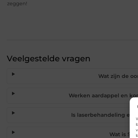
zeggen!
Veelgestelde vragen
Wat zijn de o
Werken aardappel en ko
Is laserbehandeling een
W
b
v
Wat is Ski
b