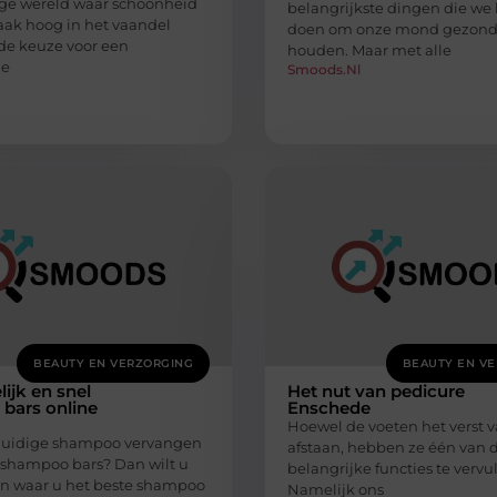
ige wereld waar schoonheid
belangrijkste dingen die w
aak hoog in het vaandel
doen om onze mond gezond
 de keuze voor een
houden. Maar met alle
he
Smoods.nl
BEAUTY EN VERZORGING
BEAUTY EN V
jk en snel
Het nut van pedicure
bars online
Enschede
Hoewel de voeten het verst 
huidige shampoo vervangen
afstaan, hebben ze één van 
 shampoo bars? Dan wilt u
belangrijke functies te vervul
n waar u het beste shampoo
Namelijk ons