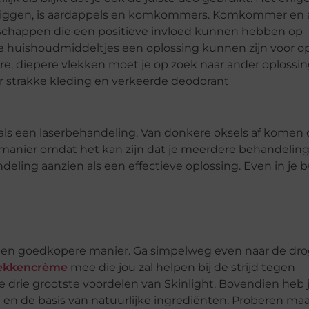
hebt liggen, is aardappels en komkommers. Komkommer en
schappen die een positieve invloed kunnen hebben op
 huishoudmiddeltjes een oplossing kunnen zijn voor o
re, diepere vlekken moet je op zoek naar ander oplossi
oals een laserbehandeling. Van donkere oksels af komen 
e manier omdat het kan zijn dat je meerdere behandelin
eling aanzien als een effectieve oplossing. Even in je b
een goedkopere manier. Ga simpelweg even naar de drog
ekkencrème
mee die jou zal helpen bij de strijd tegen
e drie grootste voordelen van Skinlight. Bovendien heb
e en de basis van natuurlijke ingrediënten. Proberen maa