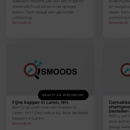
Iedereen droomt wel van een frisse en
In de huid
stralende huid als ze in de spiegel
en jeugd v
kijken. Toch vraagt een gezonde
staan, kan
uitstraling
cosmetisc
Smoods.nl
Smoods.nl
BEAUTY EN VERZORGING
Fijne kapper in Laren, NH.
Gemakkeli
shampoo 
Ben jij op zoek naar een kapper in
bestellen
Laren, NH? Dan heb je bij deze de beste
Wilt u uw 
kappen in Laren,
door echte
Smoods.nl
graag wete