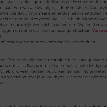
e kwaal is ook al gemakkelijker op te lossen dan de an
raad. Een van die kwaaltjes is donkere oksels. Vooral 
ken ze dat dit normaal is en er dus niet vanaf zullen g
r is dit niet altijd zo gemakkelijk. De bikini’s komen we
 dan natuurlijk weer zichtbaar worden. Wat veel vrou
 te leggen en dat er echt wel oplossingen bestaan.
Van do
n!
 Zo kan het zijn dat je te strakke kledij draagt waardoo
ctie ontstaat. Ben je iemand die nooit strakke kledij dra
nt gebruik. Veel mensen gebruiken, zonder het te weten
 en geschikt voor jouw huidtype. Wanneer dit niet het 
els.
lijk als blijkt dat je ook de juiste deo gebruikt. Het enige