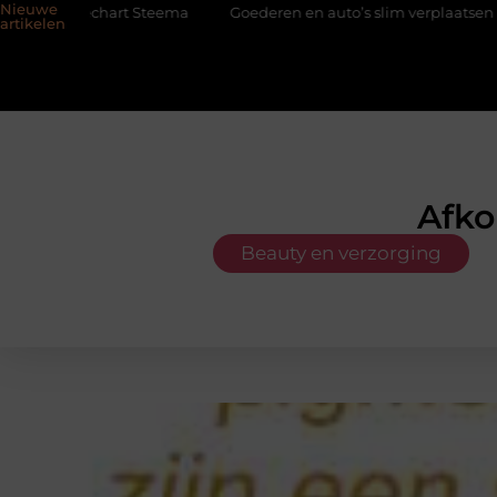
Nieuwe
hart Steema
Goederen en auto’s slim verplaatsen met twee lifte
artikelen
Afko
Beauty en verzorging