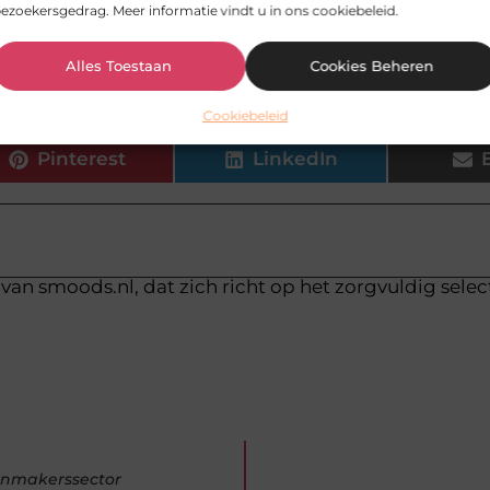
ezoekersgedrag. Meer informatie vindt u in ons cookiebeleid.
oksels zelf thuis behandelen?
Alles Toestaan
Cookies Beheren
Cookiebeleid
Pinterest
LinkedIn
van smoods.nl, dat zich richt op het zorgvuldig sele
tenmakerssector