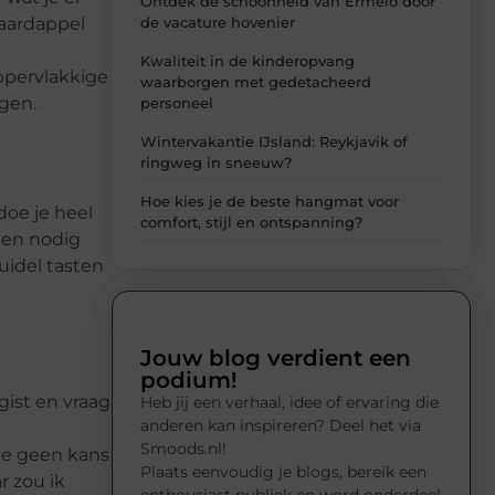
Ontdek de schoonheid van Ermelo door
de vacature hovenier
 aardappel
Kwaliteit in de kinderopvang
ppervlakkige
waarborgen met gedetacheerd
ngen.
personeel
Wintervakantie IJsland: Reykjavik of
ringweg in sneeuw?
Hoe kies je de beste hangmat voor
doe je heel
comfort, stijl en ontspanning?
gen nodig
uidel tasten
Jouw blog verdient een
podium!
ist en vraag
Heb jij een verhaal, idee of ervaring die
anderen kan inspireren? Deel het via
Smoods.nl!
 je geen kans
Plaats eenvoudig je blogs, bereik een
r zou ik