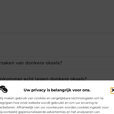
orzaken van donkere oksels?
mkommer echt tegen donkere oksels?
Uw privacy is belangrijk voor ons.
 goed oplossing voor donkere oksels?
ij maken gebruik van cookies en vergelijkbare technologieën om te
egrijpen hoe onze website wordt gebruikt en om uw ervaring te
erbeteren. Afhankelijk van uw voorkeuren worden cookies ingezet voor
nlight en hoe helpt het?
ijvoorbeeld gepersonaliseerde advertenties en het analyseren van