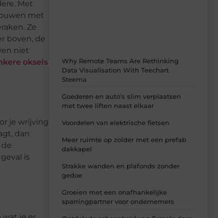
dere. Met
vol inspiratie, slimme tips en
vrouwen met
verfrissende inzichten.
eraken. Ze
er boven, de
wen niet
Why Remote Teams Are Rethinking
nkere oksels
Data Visualisation With Teechart
Steema
Goederen en auto’s slim verplaatsen
met twee liften naast elkaar
r je wrijving
Voordelen van elektrische fietsen
agt, dan
Meer ruimte op zolder met een prefab
 de
dakkapel
geval is
Strakke wanden en plafonds zonder
gedoe
Groeien met een onafhankelijke
sparringpartner voor ondernemers
 wat je er