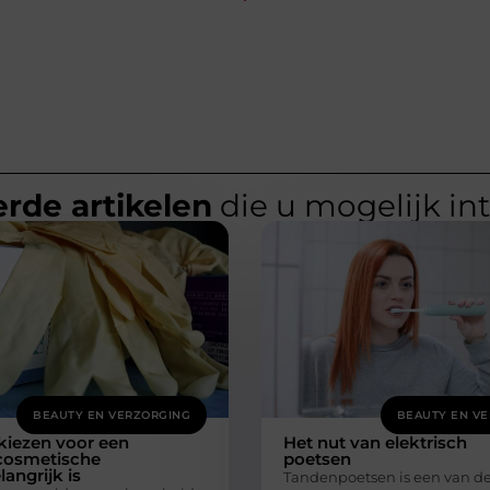
rde artikelen
die u mogelijk in
BEAUTY EN VERZORGING
BEAUTY EN V
iezen voor een
Het nut van elektrisch
cosmetische
poetsen
langrijk is
Tandenpoetsen is een van d