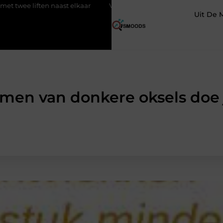
n naast elkaar
Voordelen van elektrische fietsen
Meer ruim
Uit De 
men van donkere oksels doe 