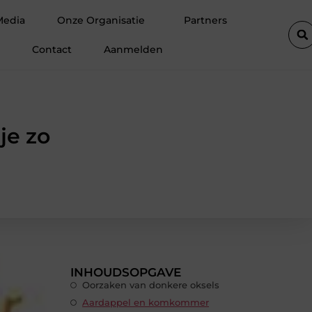
te op zolder met een prefab dakkapel
Strakke wanden en plafo
Media
Onze Organisatie
Partners
Contact
Aanmelden
je zo
INHOUDSOPGAVE
Oorzaken van donkere oksels
Aardappel en komkommer