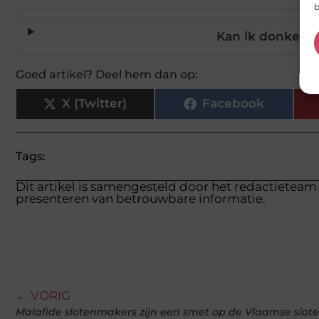
b
Kan ik donkere 
Goed artikel? Deel hem dan op:
X (Twitter)
Facebook
Tags:
Dit artikel is samengesteld door het redactieteam 
presenteren van betrouwbare informatie.
← VORIG
Malafide slotenmakers zijn een smet op de Vlaamse slo