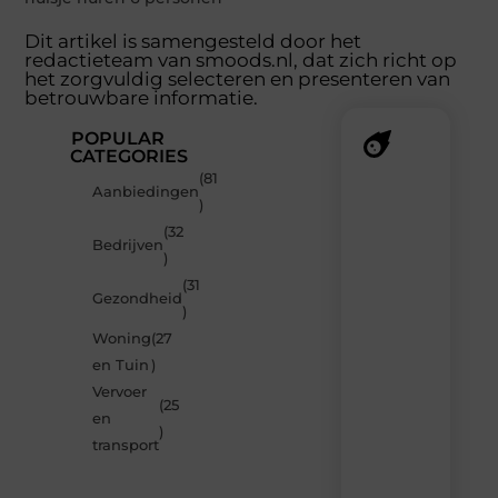
Dit artikel is samengesteld door het
redactieteam van smoods.nl, dat zich richt op
het zorgvuldig selecteren en presenteren van
betrouwbare informatie.
POPULAR
CATEGORIES
(81
Recente
Aanbiedingen
)
berichten
(32
Laat
Bedrijven
)
je
verrassen
(31
Gezondheid
door
)
de
Woning
(27
nieuwste
blogs
en Tuin
)
op
Vervoer
Smoods.nl
(25
en
– elke
)
dag
transport
nieuwe
content