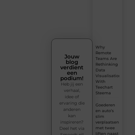
vol
inspiratie,
slimme
tips
en
verfrissende
inzichten.
Why
Remote
Jouw
Teams Are
blog
Rethinking
verdient
Data
een
Visualisation
podium!
With
Heb jij een
Teechart
verhaal,
Steema
idee of
ervaring die
Goederen
anderen
en auto’s
kan
slim
inspireren?
verplaatsen
met twee
Deel het via
liften naast
Smoods.nl!