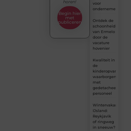
horen!
voor
ondernemers
Begin hier
met
Ontdek de
publiceren
schoonheid
van Ermelo
door de
vacature
hovenier
Kwaliteit in
de
kinderopvang
waarborgen
met
gedetacheerd
personeel
Wintervakantie
IJsland:
Reykjavik
of ringweg
in sneeuw?