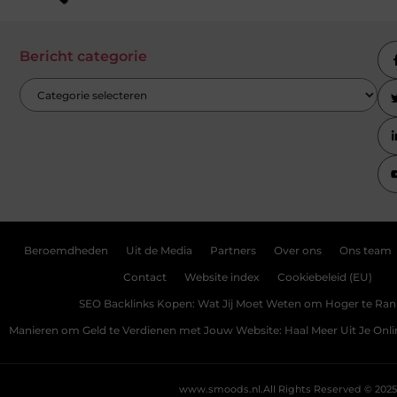
Bericht categorie
Beroemdheden
Uit de Media
Partners
Over ons
Ons team
Contact
Website index
Cookiebeleid (EU)
SEO Backlinks Kopen: Wat Jij Moet Weten om Hoger te Ra
Manieren om Geld te Verdienen met Jouw Website: Haal Meer Uit Je Onl
www.smoods.nl.
All Rights Reserved © 2025