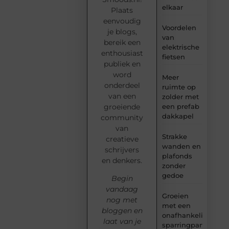
elkaar
Plaats
eenvoudig
Voordelen
je blogs,
van
bereik een
elektrische
enthousiast
fietsen
publiek en
word
Meer
onderdeel
ruimte op
van een
zolder met
groeiende
een prefab
dakkapel
community
van
Strakke
creatieve
wanden en
schrijvers
plafonds
en denkers.
zonder
gedoe
Begin
vandaag
Groeien
nog met
met een
bloggen en
onafhankelijke
laat van je
sparringpartner