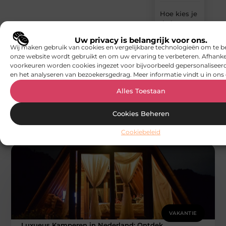
Hoe kies je
de beste
hangmat
Uw privacy is belangrijk voor ons.
voor
Wij maken gebruik van cookies en vergelijkbare technologieën om te b
comfort,
onze website wordt gebruikt en om uw ervaring te verbeteren. Afhanke
stijl en
voorkeuren worden cookies ingezet voor bijvoorbeeld gepersonaliseerd
ontspanning?
en het analyseren van bezoekersgedrag. Meer informatie vindt u in ons 
Alles Toestaan
Cookies Beheren
Gerelateerde artikelen
die u mogelijk
Cookiebeleid
interesseren
VAKANTIE
Luxueus Kamperen in Nederland: Ontdek