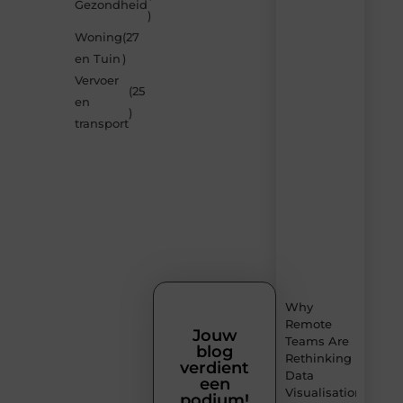
Gezondheid
door
)
de
Woning
(27
nieuwste
blogs
en Tuin
)
op
Vervoer
Smoods.nl
(25
en
– elke
)
dag
transport
nieuwe
content
vol
inspiratie,
slimme
tips
en
verfrissende
inzichten.
Why
Remote
Jouw
Teams Are
blog
Rethinking
verdient
Data
een
Visualisation
podium!