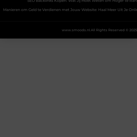
SEO Backlinks Kopen: Wat Jij Moet Weten om Hoger te Ra
Manieren om Geld te Verdienen met Jouw Website: Haal Meer Uit Je Onl
www.smoods.nl.
All Rights Reserved © 2025