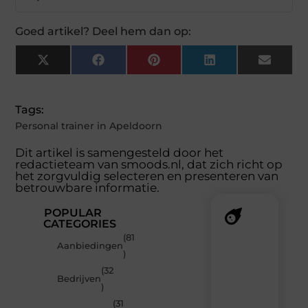
Goed artikel? Deel hem dan op:
X
Facebook
Pinterest
LinkedIn
Email
(Twitter)
Tags:
Personal trainer in Apeldoorn
Dit artikel is samengesteld door het
redactieteam van smoods.nl, dat zich richt op
het zorgvuldig selecteren en presenteren van
betrouwbare informatie.
POPULAR
CATEGORIES
(81
Recente
Aanbiedingen
)
berichten
(32
Laat
Bedrijven
)
je
verrassen
(31