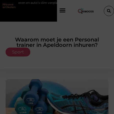
ren en auto’s slim verplaatsen met twee liften naast elkaar
Voordelen
Nieuwe
artikelen
Waarom moet je een Personal
trainer in Apeldoorn inhuren?
Sport