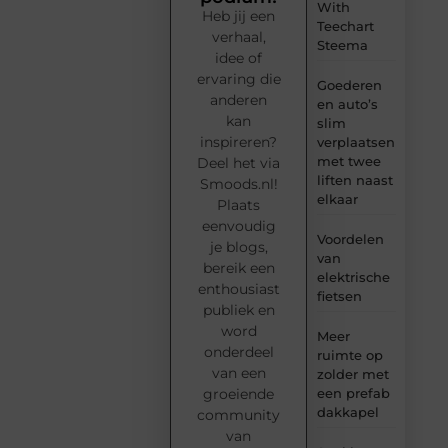
With
Heb jij een
Teechart
verhaal,
Steema
idee of
ervaring die
Goederen
anderen
en auto’s
kan
slim
inspireren?
verplaatsen
met twee
Deel het via
liften naast
Smoods.nl!
elkaar
Plaats
eenvoudig
Voordelen
je blogs,
van
bereik een
elektrische
enthousiast
fietsen
publiek en
word
Meer
onderdeel
ruimte op
van een
zolder met
groeiende
een prefab
dakkapel
community
van