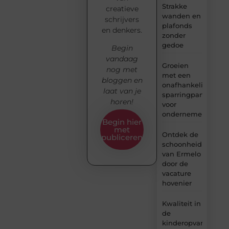
Strakke
creatieve
wanden en
schrijvers
plafonds
en denkers.
zonder
gedoe
Begin
vandaag
Groeien
nog met
met een
bloggen en
onafhankelijke
laat van je
sparringpartner
horen!
voor
ondernemers
Begin hier
met
Ontdek de
publiceren
schoonheid
van Ermelo
door de
vacature
hovenier
Kwaliteit in
de
kinderopvang