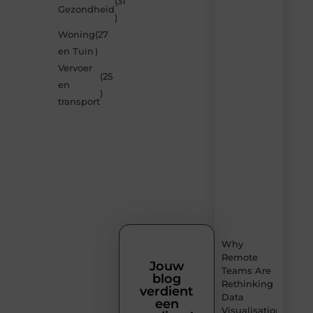
(31
Gezondheid
door
)
de
Woning
(27
nieuwste
blogs
en Tuin
)
op
Vervoer
Smoods.nl
(25
en
– elke
)
dag
transport
nieuwe
content
vol
inspiratie,
slimme
tips
en
verfrissende
inzichten.
Why
Remote
Jouw
Teams Are
blog
Rethinking
verdient
Data
een
Visualisation