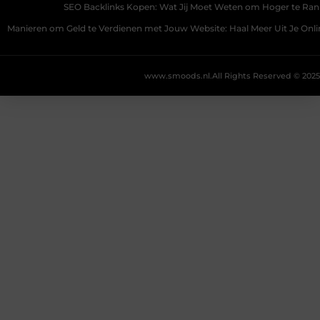
SEO Backlinks Kopen: Wat Jij Moet Weten om Hoger te Ra
Manieren om Geld te Verdienen met Jouw Website: Haal Meer Uit Je Onl
www.smoods.nl.
All Rights Reserved © 2025