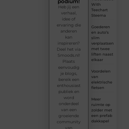
podium!
With
Heb jij een
Teechart
verhaal,
Steema
idee of
ervaring die
Goederen
anderen
en auto’s
kan
slim
inspireren?
verplaatsen
met twee
Deel het via
liften naast
Smoods.nl!
elkaar
Plaats
eenvoudig
Voordelen
je blogs,
van
bereik een
elektrische
enthousiast
fietsen
publiek en
word
Meer
onderdeel
ruimte op
van een
zolder met
groeiende
een prefab
dakkapel
community
van