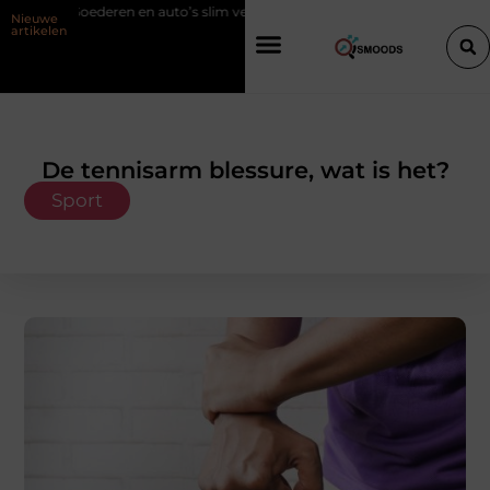
Goederen en auto’s slim verplaatsen met twee liften naast elkaar
Voor
Nieuwe
artikelen
De tennisarm blessure, wat is het?
Sport