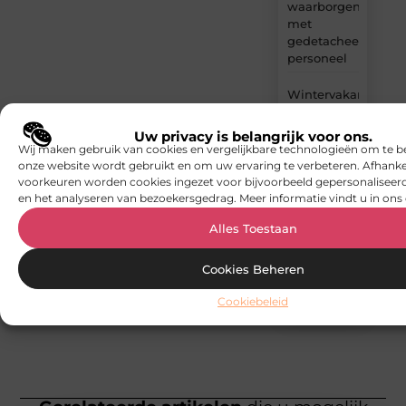
waarborgen
met
gedetacheerd
personeel
Wintervakantie
IJsland:
Reykjavik
Uw privacy is belangrijk voor ons.
of ringweg
Wij maken gebruik van cookies en vergelijkbare technologieën om te b
in sneeuw?
onze website wordt gebruikt en om uw ervaring te verbeteren. Afhanke
voorkeuren worden cookies ingezet voor bijvoorbeeld gepersonaliseerd
en het analyseren van bezoekersgedrag. Meer informatie vindt u in ons 
Hoe kies je
de beste
Alles Toestaan
hangmat
voor
comfort,
Cookies Beheren
stijl en
Cookiebeleid
ontspanning?