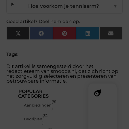
Hoe voorkom je tennisarm?
▼
Goed artikel? Deel hem dan op:
X
Facebook
Pinterest
LinkedIn
Email
(Twitter)
Tags:
Dit artikel is samengesteld door het
redactieteam van smoods.nl, dat zich richt op
het zorgvuldig selecteren en presenteren van
betrouwbare informatie.
POPULAR
CATEGORIES
(81
Recente
Aanbiedingen
)
berichten
(32
Laat
Bedrijven
)
je
verrassen