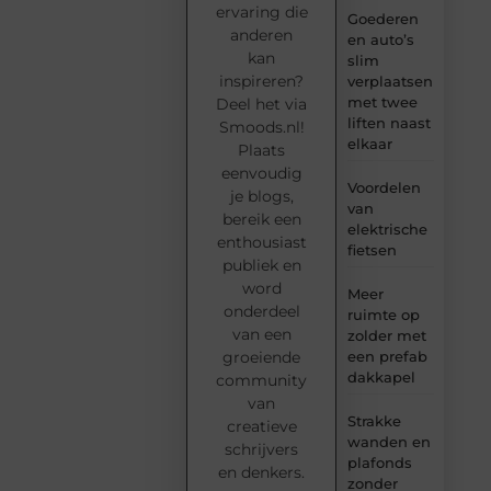
ervaring die
Goederen
anderen
en auto’s
kan
slim
inspireren?
verplaatsen
met twee
Deel het via
liften naast
Smoods.nl!
elkaar
Plaats
eenvoudig
Voordelen
je blogs,
van
bereik een
elektrische
enthousiast
fietsen
publiek en
word
Meer
onderdeel
ruimte op
van een
zolder met
groeiende
een prefab
dakkapel
community
van
Strakke
creatieve
wanden en
schrijvers
plafonds
en denkers.
zonder