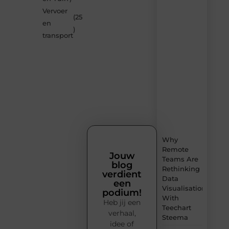
op
Vervoer
Smoods.nl
(25
en
– elke
)
dag
transport
nieuwe
content
vol
inspiratie,
slimme
tips
en
verfrissende
inzichten.
Why
Remote
Jouw
Teams Are
blog
Rethinking
verdient
Data
een
Visualisation
podium!
With
Heb jij een
Teechart
verhaal,
Steema
idee of