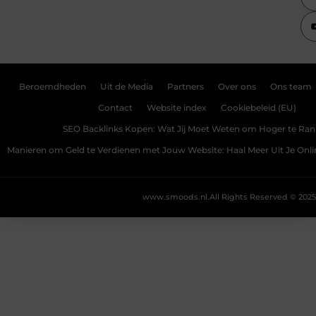
Beroemdheden
Uit de Media
Partners
Over ons
Ons team
Contact
Website index
Cookiebeleid (EU)
SEO Backlinks Kopen: Wat Jij Moet Weten om Hoger te Ra
Manieren om Geld te Verdienen met Jouw Website: Haal Meer Uit Je Onl
www.smoods.nl.
All Rights Reserved © 2025