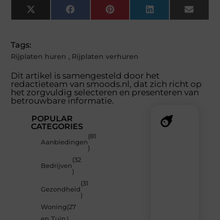
X
Facebook
Pinterest
LinkedIn
Email
(Twitter)
Tags:
Rijplaten huren
,
Rijplaten verhuren
Dit artikel is samengesteld door het
redactieteam van smoods.nl, dat zich richt op
het zorgvuldig selecteren en presenteren van
betrouwbare informatie.
POPULAR
CATEGORIES
(81
Recente
Aanbiedingen
)
berichten
(32
Laat
Bedrijven
)
je
verrassen
(31
Gezondheid
door
)
de
Woning
(27
nieuwste
blogs
en Tuin
)